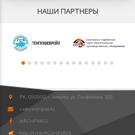
НАШИ ПАРТНЕРЫ
РК, 050000, г. Алматы, ул. Панфилова, 102
ca@centrspas.kz
@RCHPVASS
http://t.me/RCSHPVASS