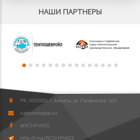
НАШИ ПАРТНЕРЫ
РК, 050000, г. Алматы, ул. Панфилова, 102
ca@centrspas.kz
@RCHPVASS
http://t.me/RCSHPVASS