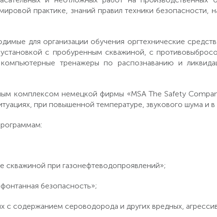
мировой практике, знаний правил техники безопасности,
одимые для организации обучения оргтехнические средства
 установкой с пробуренным скважиной, с противовыбросо
, компьютерные тренажеры по распознаванию и ликвида
ным комплексом немецкой фирмы «MSA The Safety Compan
уациях, при повышенной температуре, звукового шума и в
программам:
е скважиной при газонефтеводопроявлений»;
фонтанная безопасность»;
х с содержанием сероводорода и других вредных, агресси