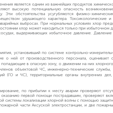
менения является одним из важнейших продуктов химичес
ляют высокую потенциальную опасность возникновения
 Эти обстоятельства усугубляются физико-химически
еществом удушающего характера. Токсикологические и 
арийных выбросах. При нормальных условиях хлор предст
стоянии хлор может находиться только при избыточном да
сосудах, выдерживающих избыточное давление. Давление
риятия, установивший по системе контрольно-измерительн
ие о ней от производственного персонала, оценивает о
 попадающие в опасную зону, о движении на них хлорного
 членов объектовой ЧС, инженерно-технические службы, 
ий (ГО и ЧС), территориальные органы внутренних дел,
ирование, по прибытии к месту аварии проверяют отсут
 оказанию первой помощи пострадавшим, проверяют вкл
ной системы локализации хлорной волны с помощью защит
 пожарной части Аксуской электростанции, и две пожарн