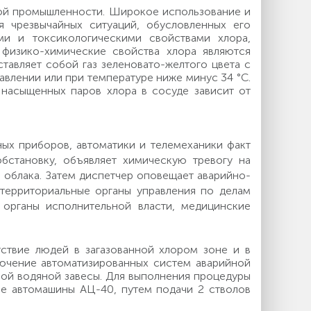
кой промышленности. Широкое использование и
 чрезвычайных ситуаций, обусловленных его
ми и токсикологическими свойствами хлора,
физико-химические свойства хлора являются
авляет собой газ зеленовато-желтого цвета с
влении или при температуре ниже минус 34 °С.
 насыщенных паров хлора в сосуде зависит от
ых приборов, автоматики и телемеханики факт
бстановку, объявляет химическую тревогу на
 облака. Затем диспетчер оповещает аварийно-
территориальные органы управления по делам
 органы исполнительной власти, медицинские
ствие людей в загазованной хлором зоне и в
ючение автоматизированных систем аварийной
ной водяной завесы. Для выполнения процедуры
ые автомашины АЦ-40, путем подачи 2 стволов