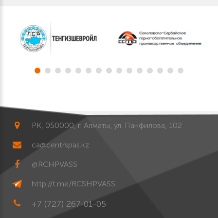
РК, 050000, г. Алматы, ул. Панфилова, 102
ca@centrspas.kz
@RCHPVASS
http://t.me/RCSHPVASS
+7 (727) 267-01-05