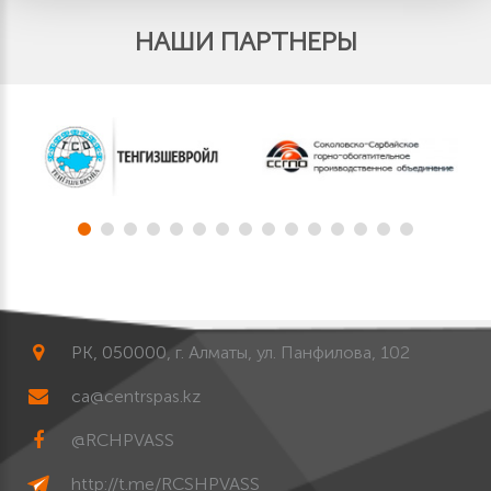
НАШИ ПАРТНЕРЫ
РК, 050000, г. Алматы, ул. Панфилова, 102
ca@centrspas.kz
@RCHPVASS
http://t.me/RCSHPVASS