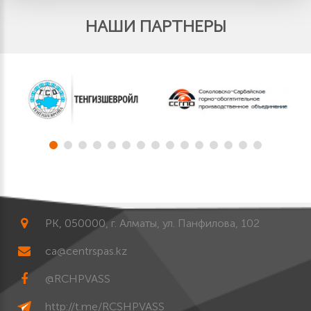
НАШИ ПАРТНЕРЫ
РК, 050000, г. Алматы, ул. Панфилова, 102
ca@centrspas.kz
@RCHPVASS
http://t.me/RCSHPVASS