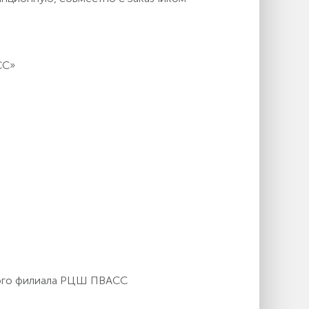
СС»
кого филиала РЦШ ПВАСС