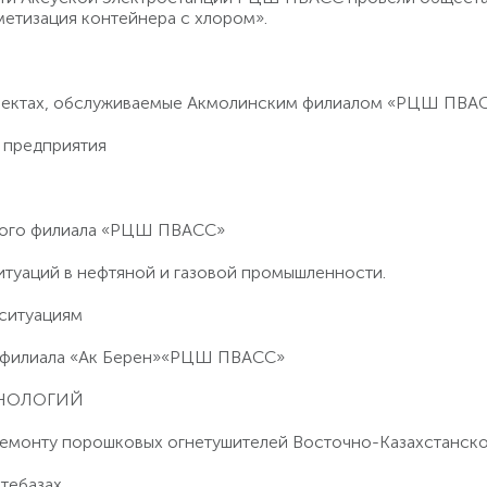
метизация контейнера с хлором».
бъектах, обслуживаемые Акмолинским филиалом «РЦШ ПВА
 предприятия
кого филиала «РЦШ ПВАСС»
итуаций в нефтяной и газовой промышленности.
 ситуациям
о филиала «Ак Берен»«РЦШ ПВАСС»
ХНОЛОГИЙ
 ремонту порошковых огнетушителей Восточно-Казахстанс
тебазах