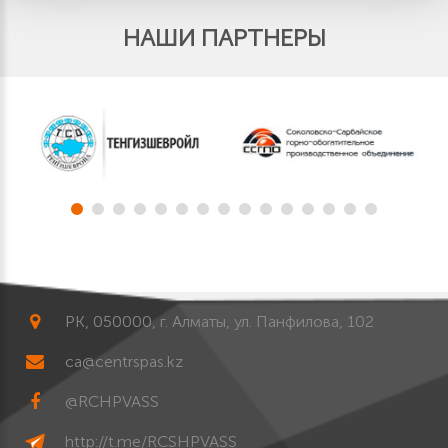
НАШИ ПАРТНЕРЫ
РК, 050000, г. Алматы, ул. Панфилова, 102
ca@centrspas.kz
@RCHPVASS
http://t.me/RCSHPVASS