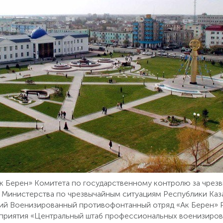
к Берен» Комитета по государственному контролю за чре
Министерства по чрезвычайным ситуациям Республики Каз
ий Военизированный противофонтанный отряд «Ак Берен» 
приятия «Центральный штаб профессиональных военизиров