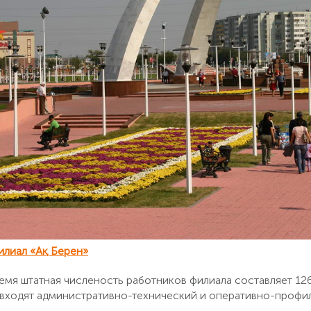
илиал «Ақ Берен»
емя штатная численость работников филиала составляет 126
входят административно-технический и оперативно-профи