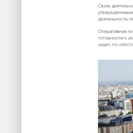
Свою деятельно
утвержденными
деятельность п
Оперативная те
готовности к э
задач, по обес