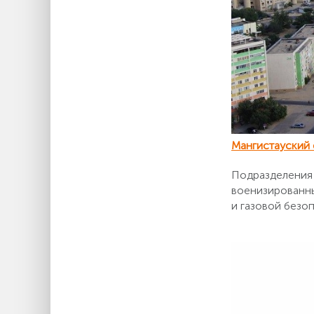
Мангистауский 
Подразделения
военизированны
и газовой безо