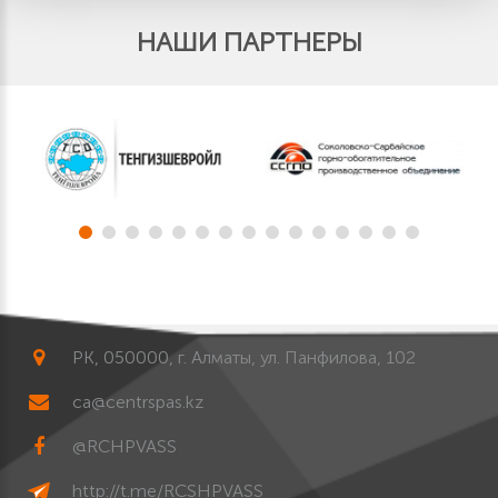
НАШИ ПАРТНЕРЫ
РК, 050000, г. Алматы, ул. Панфилова, 102
ca@centrspas.kz
@RCHPVASS
http://t.me/RCSHPVASS