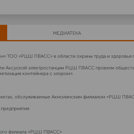
МЕДИАТЕКА
» ТОО «РЦШ ПВАСС» в области охраны труда и здоровья 
асти Аксуской электростанции РЦШ ПВАСС провели общест
метизация контейнера с хлором».
бъектах, обслуживаемые Акмолинским филиалом «РЦШ ПВА
 предприятия
кого филиала «РЦШ ПВАСС»