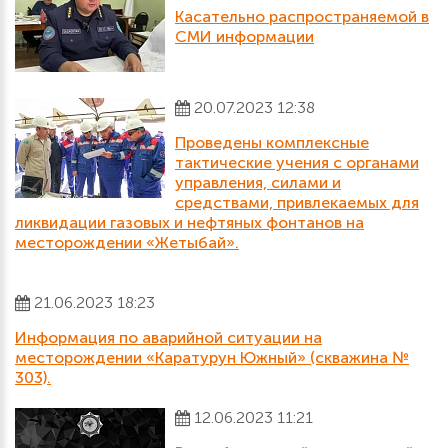
Касательно распространяемой в
СМИ информации
20.07.2023 12:38
Проведены комплексные
тактические учения с органами
управления, силами и
средствами, привлекаемых для
ликвидации газовых и нефтяных фонтанов на
месторождении «Жетыбай».
21.06.2023 18:23
Информация по аварийной ситуации на
месторождении «Каратурун Южный» (скважина №
303).
12.06.2023 11:21