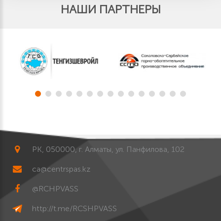
НАШИ ПАРТНЕРЫ
РК, 050000, г. Алматы, ул. Панфилова, 102
ca@centrspas.kz
@RCHPVASS
http://t.me/RCSHPVASS