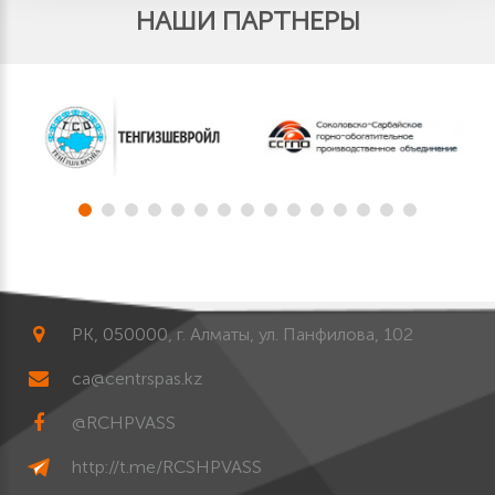
НАШИ ПАРТНЕРЫ
РК, 050000, г. Алматы, ул. Панфилова, 102
ca@centrspas.kz
@RCHPVASS
http://t.me/RCSHPVASS