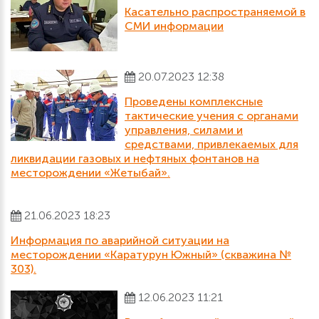
Касательно распространяемой в
СМИ информации
20.07.2023 12:38
Проведены комплексные
тактические учения с органами
управления, силами и
средствами, привлекаемых для
ликвидации газовых и нефтяных фонтанов на
месторождении «Жетыбай».
21.06.2023 18:23
Информация по аварийной ситуации на
месторождении «Каратурун Южный» (скважина №
303).
12.06.2023 11:21