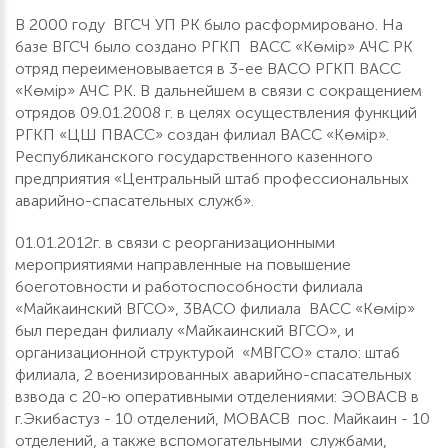
В 2000 году ВГСЧ УП РК было расформировано. На
базе ВГСЧ было создано РГКП ВАСС «Көмір» АЧС РК
отряд переименовывается в 3-ее ВАСО РГКП ВАСС
«Көмір» АЧС РК
.
В дальнейшем в связи с сокращением
отрядов 09.01.2008 г. в целях осуществления функций
РГКП «ЦШ ПВАСС» создан филиал ВАСС «Көмір».
Республиканского государственного казенного
предприятия «Центральный штаб профессиональных
аварийно-спасательных служб».
01.01.2012г. в связи с реорганизационными
мероприятиями направленные на повышение
боеготовности и работоспособности филиала
«Майкаинский ВГСО», 3ВАСО филиала ВАСС «Көмір»
был передан филиалу «Майкаинский ВГСО», и
организационной структурой «МВГСО» стало: штаб
филиала, 2 военизированных аварийно-спасательных
взвода с 20-ю оперативными отделениями: ЭОВАСВ в
г.Экибастуз - 10 отделений, МОВАСВ пос. Майкаин - 10
отделений, а также вспомогательными службами,