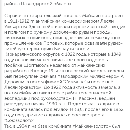
района Павлодарской области.
Справочно: старательский посёлок Майкаин построен
в 1911-1912 гг. английским концессионером Лесли
Урквартом. Здесь действовали сернокислотный заводик
и полигон по ручному дроблению руды и породы,
свозимых с приисков, принадлежавших семье купцов-
промышленников Поповых, которые осваивали рудно-
литейную территорию Баянаульского и
Каркаралинского округов с 1822 года, которые в 1849
году основали медеплавильное производство в
посёлке Шоптыколь недалеко от майкаинских
разработок В конце 19 века поповский завод захирел и
был перекуплен сначала павлодарским миллионером А.
Деровым, а потом фирмой "Симменс" и после неё
Лесли Урквартом. До 1922 года активность замерла, а
потом Майкаин ожил после работ геологической
экспедиции под руководством Н. Кассина, ведшей
разведку до начала 1930-х гг. Подготовка к открытию
комбината велась под эгидой НКВД, после чего в 1932
году предприятие открылось в составе треста
"Союззолото".
Так, в 1934 г. на базе комбината «Майкаинзолото» был