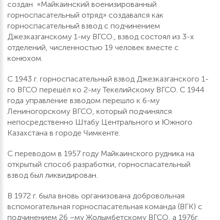
создан «Майкаинский военизированный
горноспасательный отряд» создавался как
горноспасательный взвод с подчинением
Джезказганскому 1-му ВГСО., взвод состоял из 3-х
отделений, численностью 19 человек вместе с
конюхом.
С 1943 г. горноспасательный взвод Джезказганского 1-
го ВГСО перешёл ко 2-му Текелийскому ВГСО. С 1944
года управление взводом перешло к 6-му
Лениногорскому ВГСО, который подчинялся
непосредственно Штабу Центрального и Южного
Казахстана в городе Чимкенте.
С переводом в 1957 году Майкаинского рудника на
открытый способ разработки, горноспасательный
взвод был ликвидирован.
В 1972 г. была вновь организована добровольная
вспомогательная горноспасательная команда (ВГК) с
подчинением 26 –му Жолымбетскому ВГСО, а 1976г.