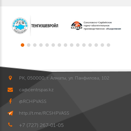
РК, 050000, г. Алматы, ул. Панфилова, 102
ca@centrspas.kz
@RCHPVASS
http://t.me/RCSHPVASS
+7 (727) 267-01-05