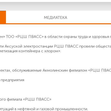
МЕДИАТЕКА
» ТОО «РЦШ ПВАСС» в области охраны труда и здоровья 
асти Аксуской электростанции РЦШ ПВАСС провели общест
метизация контейнера с хлором».
бъектах, обслуживаемые Акмолинским филиалом «РЦШ ПВА
 предприятия
кого филиала «РЦШ ПВАСС»
итуаций в нефтяной и газовой промышленности.