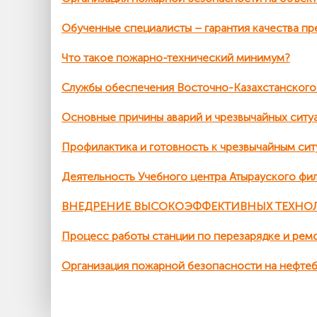
Обученные специалисты – гарантия качества пр
Что такое пожарно-технический минимум?
Службы обеспечения Восточно-Казахстанског
Основные причины аварий и чрезвычайных ситу
Профилактика и готовность к чрезвычайным си
Деятельность Учебного центра Атырауского ф
ВНЕДРЕНИЕ ВЫСОКОЭФФЕКТИВНЫХ ТЕХНО
Процесс работы станции по перезарядке и ре
Организация пожарной безопасности на нефтеб