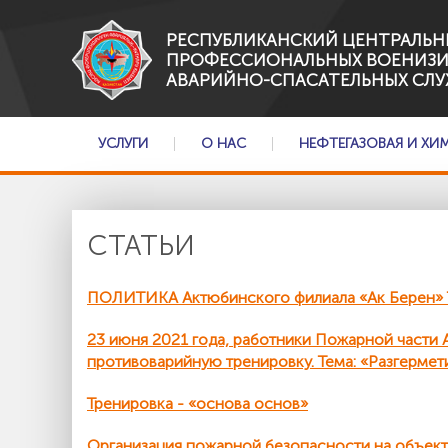
РЕСПУБЛИКАНСКИЙ ЦЕНТРАЛЬН
ПРОФЕССИОНАЛЬНЫХ ВОЕНИЗ
АВАРИЙНО-СПАСАТЕЛЬНЫХ СЛУ
УСЛУГИ
О НАС
НЕФТЕГАЗОВАЯ И ХИ
СТАТЬИ
ПОЛИТИКА Актюбинского филиала «Ак Берен» Т
23 июня 2021 года, работники Пожарной част
противоварийную тренировку. Тема: «Разгермет
Тренировка - «основа основ»
Организация пожарной безопасности на объе