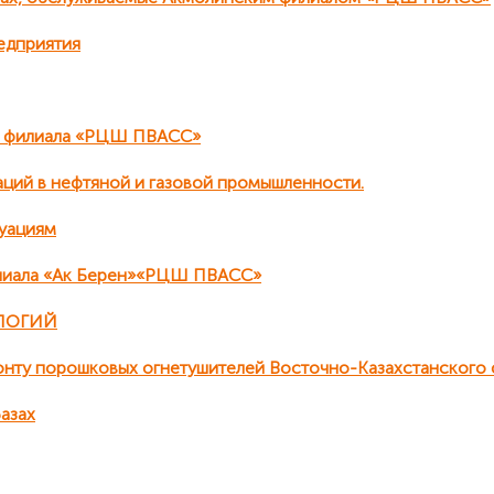
едприятия
о филиала «РЦШ ПВАСС»
аций в нефтяной и газовой промышленности.
туациям
илиала «Ак Берен»«РЦШ ПВАСС»
ЛОГИЙ
монту порошковых огнетушителей Восточно-Казахстанског
азах