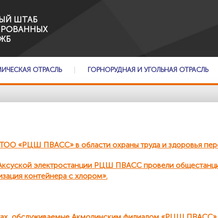
ЫЙ ШТАБ
ИРОВАННЫХ
ЖБ
МИЧЕСКАЯ ОТРАСЛЬ
ГОРНОРУДНАЯ И УГОЛЬНАЯ ОТРАСЛЬ
ОО «РЦШ ПВАСС» в области охраны труда и здоровья пер
и Аксуской электростанции РЦШ ПВАСС провели общестанц
изация контейнера с хлором».
ктах, обслуживаемые Акмолинским филиалом «РЦШ ПВАСС»