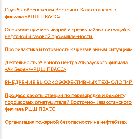
Службы обеспечения Восточно-Казахстанского
филиала «РЦШ ПВАСС»
Основные причины аварий и чрезвычайных ситуаций в
нефтяной и газовой промышленности.
Профилактика и готовность к чрезвычайным ситуациям
Деятельность Учебного центра Атырауского филиала
«Ак Берен»«РЦШ ПВАСС»
ВНЕДРЕНИЕ ВЫСОКОЭФФЕКТИВНЫХ ТЕХНОЛОГИЙ
Процесс работы станции по перезарядке и ремонту
порошковых огнетушителей Восточно-Казахстанского
филиала РЦШ ПВАСС
Организация пожарной безопасности на нефтебазах