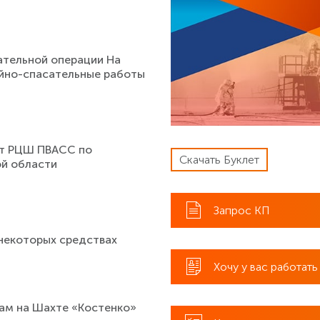
ательной операции На
йно-спасательные работы
от РЦШ ПВАСС по
Скачать Буклет
ой области
Запрос КП
некоторых средствах
Хочу у вас работать
ам на Шахте «Костенко»