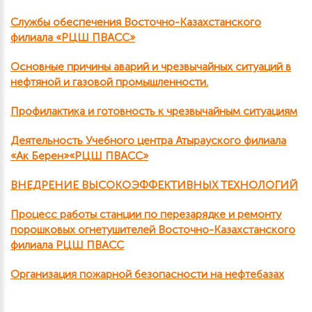
Службы обеспечения Восточно-Казахстанского
филиала «РЦШ ПВАСС»
Основные причины аварий и чрезвычайных ситуаций в
нефтяной и газовой промышленности.
Профилактика и готовность к чрезвычайным ситуациям
Деятельность Учебного центра Атырауского филиала
«Ак Берен»«РЦШ ПВАСС»
ВНЕДРЕНИЕ ВЫСОКОЭФФЕКТИВНЫХ ТЕХНОЛОГИЙ
Процесс работы станции по перезарядке и ремонту
порошковых огнетушителей Восточно-Казахстанского
филиала РЦШ ПВАСС
Организация пожарной безопасности на нефтебазах