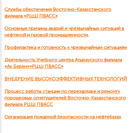
Службы обеспечения Восточно-Казахстанского
филиала «РЦШ ПВАСС»
Основные причины аварий и чрезвычайных ситуаций в
нефтяной и газовой промышленности.
Профилактика и готовность к чрезвычайным ситуациям
Деятельность Учебного центра Атырауского филиала
«Ак Берен»«РЦШ ПВАСС»
ВНЕДРЕНИЕ ВЫСОКОЭФФЕКТИВНЫХ ТЕХНОЛОГИЙ
Процесс работы станции по перезарядке и ремонту
порошковых огнетушителей Восточно-Казахстанского
филиала РЦШ ПВАСС
Организация пожарной безопасности на нефтебазах