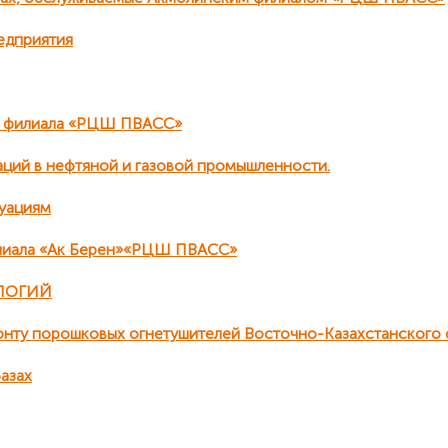
едприятия
о филиала «РЦШ ПВАСС»
аций в нефтяной и газовой промышленности.
туациям
илиала «Ак Берен»«РЦШ ПВАСС»
ЛОГИЙ
монту порошковых огнетушителей Восточно-Казахстанског
азах