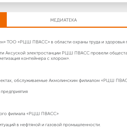
МЕДИАТЕКА
» ТОО «РЦШ ПВАСС» в области охраны труда и здоровья 
асти Аксуской электростанции РЦШ ПВАСС провели общест
метизация контейнера с хлором».
бъектах, обслуживаемые Акмолинским филиалом «РЦШ ПВА
 предприятия
кого филиала «РЦШ ПВАСС»
итуаций в нефтяной и газовой промышленности.