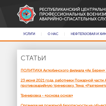
РЕСПУБЛИКАНСКИЙ ЦЕНТРАЛЬН
ПРОФЕССИОНАЛЬНЫХ ВОЕНИЗ
АВАРИЙНО-СПАСАТЕЛЬНЫХ СЛУ
УСЛУГИ
О НАС
НЕФТЕГАЗОВАЯ И ХИ
СТАТЬИ
ПОЛИТИКА Актюбинского филиала «Ак Берен» Т
23 июня 2021 года, работники Пожарной част
противоварийную тренировку. Тема: «Разгермет
Тренировка - «основа основ»
Организация пожарной безопасности на объе