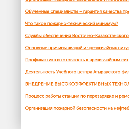
Обученные специалисты – гарантия качества пр
Что такое пожарно-технический минимум?
Службы обеспечения Восточно-Казахстанског
Основные причины аварий и чрезвычайных ситу
Профилактика и готовность к чрезвычайным си
Деятельность Учебного центра Атырауского ф
ВНЕДРЕНИЕ ВЫСОКОЭФФЕКТИВНЫХ ТЕХНО
Процесс работы станции по перезарядке и ре
Организация пожарной безопасности на нефтеб