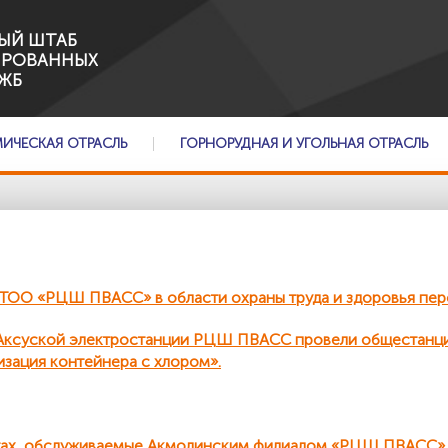
ЫЙ ШТАБ
ИРОВАННЫХ
ЖБ
МИЧЕСКАЯ ОТРАСЛЬ
ГОРНОРУДНАЯ И УГОЛЬНАЯ ОТРАСЛЬ
ОО «РЦШ ПВАСС» в области охраны труда и здоровья пер
и Аксуской электростанции РЦШ ПВАСС провели общестанц
изация контейнера с хлором».
ктах, обслуживаемые Акмолинским филиалом «РЦШ ПВАСС»