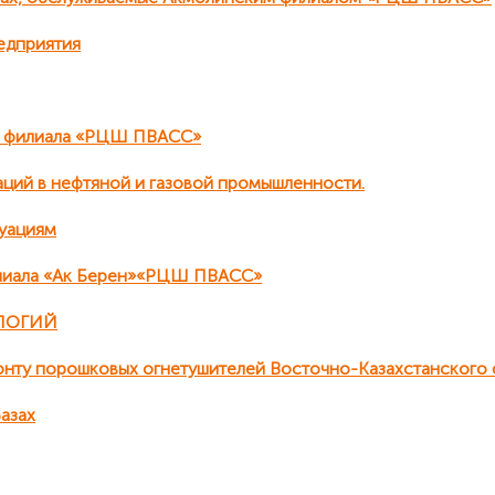
едприятия
о филиала «РЦШ ПВАСС»
аций в нефтяной и газовой промышленности.
туациям
илиала «Ак Берен»«РЦШ ПВАСС»
ЛОГИЙ
монту порошковых огнетушителей Восточно-Казахстанског
азах