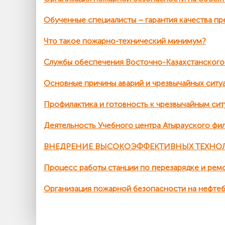
Обученные специалисты – гарантия качества пр
Что такое пожарно-технический минимум?
Службы обеспечения Восточно-Казахстанског
Основные причины аварий и чрезвычайных ситу
Профилактика и готовность к чрезвычайным си
Деятельность Учебного центра Атырауского ф
ВНЕДРЕНИЕ ВЫСОКОЭФФЕКТИВНЫХ ТЕХНО
Процесс работы станции по перезарядке и ре
Организация пожарной безопасности на нефтеб