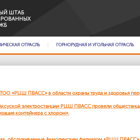
ЫЙ ШТАБ
ИРОВАННЫХ
ЖБ
МИЧЕСКАЯ ОТРАСЛЬ
ГОРНОРУДНАЯ И УГОЛЬНАЯ ОТРАСЛЬ
ОО «РЦШ ПВАСС» в области охраны труда и здоровья пер
и Аксуской электростанции РЦШ ПВАСС провели общестанц
изация контейнера с хлором».
ктах, обслуживаемые Акмолинским филиалом «РЦШ ПВАСС»