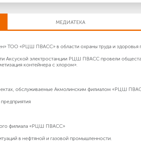
МЕДИАТЕКА
» ТОО «РЦШ ПВАСС» в области охраны труда и здоровья 
асти Аксуской электростанции РЦШ ПВАСС провели общест
метизация контейнера с хлором».
бъектах, обслуживаемые Акмолинским филиалом «РЦШ ПВА
 предприятия
кого филиала «РЦШ ПВАСС»
итуаций в нефтяной и газовой промышленности.