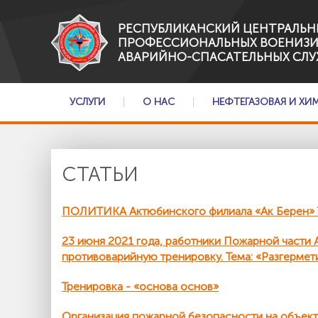
РЕСПУБЛИКАНСКИЙ ЦЕНТРАЛЬН
ПРОФЕССИОНАЛЬНЫХ ВОЕНИЗ
АВАРИЙНО-СПАСАТЕЛЬНЫХ СЛУ
УСЛУГИ
О НАС
НЕФТЕГАЗОВАЯ И ХИ
СТАТЬИ
ПОЛИТИКА Актюбинского филиала «Ак Берен» Т
23 июня 2021 года, работники Пожарной част
противоварийную тренировку. Тема: «Разгермет
Тренировка - «основа основ»
Организация пожарной безопасности на объе