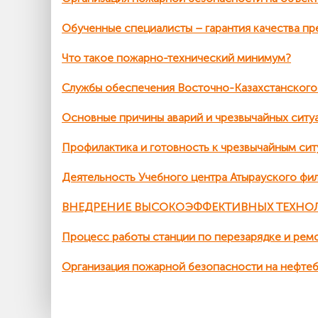
Обученные специалисты – гарантия качества пр
Что такое пожарно-технический минимум?
Службы обеспечения Восточно-Казахстанског
Основные причины аварий и чрезвычайных ситу
Профилактика и готовность к чрезвычайным си
Деятельность Учебного центра Атырауского ф
ВНЕДРЕНИЕ ВЫСОКОЭФФЕКТИВНЫХ ТЕХНО
Процесс работы станции по перезарядке и ре
Организация пожарной безопасности на нефтеб