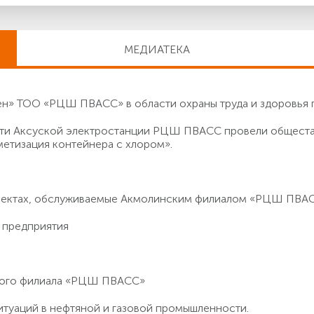
МЕДИАТЕКА
» ТОО «РЦШ ПВАСС» в области охраны труда и здоровья 
асти Аксуской электростанции РЦШ ПВАСС провели общест
метизация контейнера с хлором».
бъектах, обслуживаемые Акмолинским филиалом «РЦШ ПВА
 предприятия
кого филиала «РЦШ ПВАСС»
итуаций в нефтяной и газовой промышленности.