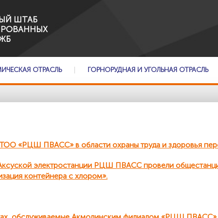
ЫЙ ШТАБ
ИРОВАННЫХ
ЖБ
МИЧЕСКАЯ ОТРАСЛЬ
ГОРНОРУДНАЯ И УГОЛЬНАЯ ОТРАСЛЬ
ОО «РЦШ ПВАСС» в области охраны труда и здоровья пер
и Аксуской электростанции РЦШ ПВАСС провели общестанц
изация контейнера с хлором».
ктах, обслуживаемые Акмолинским филиалом «РЦШ ПВАСС»