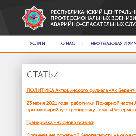
РЕСПУБЛИКАНСКИЙ ЦЕНТРАЛЬН
ПРОФЕССИОНАЛЬНЫХ ВОЕНИЗ
АВАРИЙНО-СПАСАТЕЛЬНЫХ СЛУ
УСЛУГИ
О НАС
НЕФТЕГАЗОВАЯ И ХИ
СТАТЬИ
ПОЛИТИКА Актюбинского филиала «Ак Берен» Т
23 июня 2021 года, работники Пожарной част
противоварийную тренировку. Тема: «Разгермет
Тренировка - «основа основ»
Организация пожарной безопасности на объе