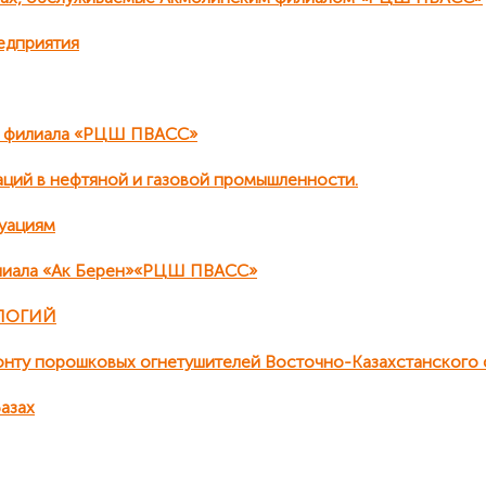
едприятия
о филиала «РЦШ ПВАСС»
аций в нефтяной и газовой промышленности.
туациям
илиала «Ак Берен»«РЦШ ПВАСС»
ЛОГИЙ
монту порошковых огнетушителей Восточно-Казахстанског
азах