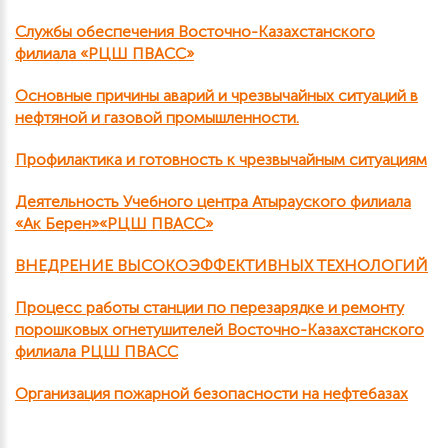
Службы обеспечения Восточно-Казахстанского
филиала «РЦШ ПВАСС»
Основные причины аварий и чрезвычайных ситуаций в
нефтяной и газовой промышленности.
Профилактика и готовность к чрезвычайным ситуациям
Деятельность Учебного центра Атырауского филиала
«Ак Берен»«РЦШ ПВАСС»
ВНЕДРЕНИЕ ВЫСОКОЭФФЕКТИВНЫХ ТЕХНОЛОГИЙ
Процесс работы станции по перезарядке и ремонту
порошковых огнетушителей Восточно-Казахстанского
филиала РЦШ ПВАСС
Организация пожарной безопасности на нефтебазах