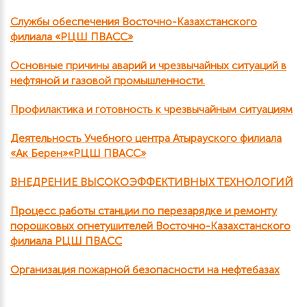
Службы обеспечения Восточно-Казахстанского
филиала «РЦШ ПВАСС»
Основные причины аварий и чрезвычайных ситуаций в
нефтяной и газовой промышленности.
Профилактика и готовность к чрезвычайным ситуациям
Деятельность Учебного центра Атырауского филиала
«Ак Берен»«РЦШ ПВАСС»
ВНЕДРЕНИЕ ВЫСОКОЭФФЕКТИВНЫХ ТЕХНОЛОГИЙ
Процесс работы станции по перезарядке и ремонту
порошковых огнетушителей Восточно-Казахстанского
филиала РЦШ ПВАСС
Организация пожарной безопасности на нефтебазах