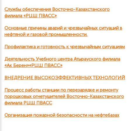
Службы обеспечения Восточно-Казахстанского
филиала «РЦШ ПВАСС»
Основные причины аварий и чрезвычайных ситуаций в
нефтяной и газовой промышленности.
Профилактика и готовность к чрезвычайным ситуациям
Деятельность Учебного центра Атырауского филиала
«Ак Берен»«РЦШ ПВАСС»
ВНЕДРЕНИЕ ВЫСОКОЭФФЕКТИВНЫХ ТЕХНОЛОГИЙ
Процесс работы станции по перезарядке и ремонту
порошковых огнетушителей Восточно-Казахстанского
филиала РЦШ ПВАСС
Организация пожарной безопасности на нефтебазах