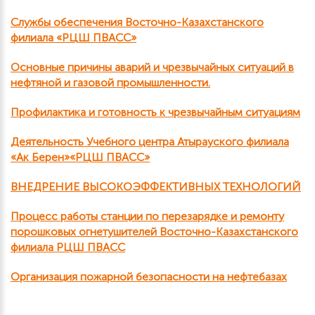
Службы обеспечения Восточно-Казахстанского
филиала «РЦШ ПВАСС»
Основные причины аварий и чрезвычайных ситуаций в
нефтяной и газовой промышленности.
Профилактика и готовность к чрезвычайным ситуациям
Деятельность Учебного центра Атырауского филиала
«Ак Берен»«РЦШ ПВАСС»
ВНЕДРЕНИЕ ВЫСОКОЭФФЕКТИВНЫХ ТЕХНОЛОГИЙ
Процесс работы станции по перезарядке и ремонту
порошковых огнетушителей Восточно-Казахстанского
филиала РЦШ ПВАСС
Организация пожарной безопасности на нефтебазах