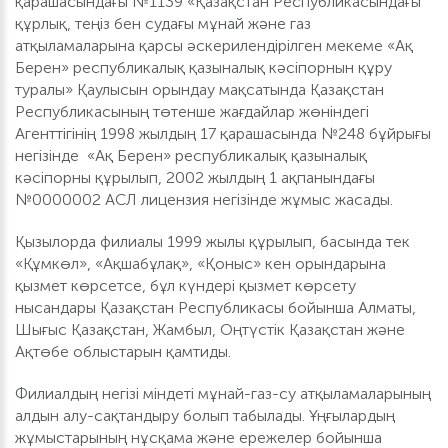
қарашасындағы №1139 «Қазақстан Республикасындағы
құрлық, теңіз бен судағы мұнай және газ
атқыламаларына қарсы әскерилендірілген мекеме «Ақ
Берен» республикалық қазыналық кәсіпорнын құру
туралы» Қаулысын орындау мақсатында Қазақстан
Республикасының төтенше жағдайлар жөніндегі
Агенттігінің 1998 жылдың 17 қарашасында №248 бұйрығы
негізінде «Ақ Берен» республикалық қазыналық
кәсіпорны құрылып, 2002 жылдың 1 ақпанындағы
№0000002 АСЛ лицензия негізінде жұмыс жасады.
Қызылорда филиалы 1999 жылы құрылып, басында тек
«Құмкөл», «Ақшабұлақ», «Қоныс» кен орындарына
қызмет көрсетсе, бұл күндері қызмет көрсету
нысандары Қазақстан Республикасы бойынша Алматы,
Шығыс Қазақстан, Жамбыл, Оңтүстік Қазақстан және
Ақтөбе облыстарын қамтиды.
Филиалдың негізі міндеті мұнай-газ-су атқыламаларының
алдын алу-сақтандыру болып табылады. Ұңғылардың
жұмыстарының нұсқама және ережелер бойынша