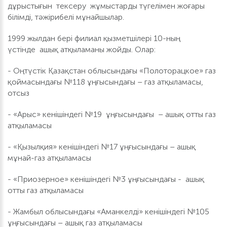
дұрыстығын тексеру жұмыстарды түгелімен жоғары
білімді, тәжірибелі мұнайшылар.
1999 жылдан бері филиал қызметшілері 10-ның
үстінде ашық атқыламаны жойды. Олар:
- Оңтүстік Қазақстан облысындағы «Полоторацкое» газ
қоймасындағы №118 ұңғысындағы – газ атқыламасы,
отсыз
- «Арыс» кенішіндегі №19 ұңғысындағы – ашық отты газ
атқыламасы
- «Қызылқия» кенішіндегі №17 ұңғысындағы – ашық
мұнай-газ атқыламасы
- «Приозерное» кенішіндегі №3 ұңғысындағы - ашық
отты газ атқыламасы
- Жамбыл облысындағы «Аманкелді» кенішіндегі №105
ұңғысындағы – ашық газ атқыламасы