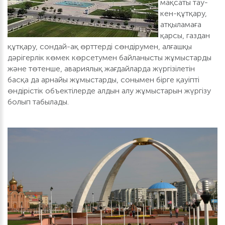
мақсаты тау-
кен-құтқару,
атқыламаға
қарсы, газдан
құтқару, сондай-ақ өрттерді сөндірумен, алғашқы
дәрігерлік көмек көрсетумен байланысты жұмыстарды
және төтенше, авариялық жағдайларда жүргізілетін
басқа да арнайы жұмыстарды, сонымен бірге қауіпті
өндірістік объектілерде алдын алу жұмыстарын жүргізу
болып табылады.