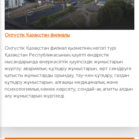
Оңтүстік Қазақстан филиалы
Оңтүстік Қазақстан филиал қызметінің негізгі түрі
Қазақстан Республикасының қауіпті өндірістік
нысандарында өнеркәсіптік қауіпсіздік жұмыстарын
жүргізу: авариялық-құтқару жұмыстарын, өрт сөндіруге
қатысты жұмыстарды орындау, тау-кен құтқару, газдан
құтқару жұмыстарын, алғашқы медициналық және
психологиялық көмек көрсету, сондай-ақ апатты алдын
алу жұмыстарын жүргізеді.