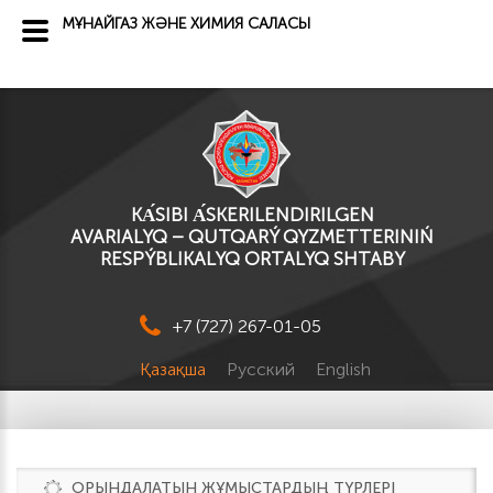
МҰНАЙГАЗ ЖӘНЕ ХИМИЯ САЛАСЫ
KА́SІBI А́SKERILENDIRILGEN
AVARIALYQ – QUTQARÝ QYZMETTERINIŃ
RESPÝBLIKALYQ ORTALYQ SHTABY
+7 (727) 267-01-05
Қазақша
Русский
English
ОРЫНДАЛАТЫН ЖҰМЫСТАРДЫҢ ТҮРЛЕРІ