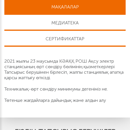
МАҚАЛАЛАР
МЕДИАТЕКА
СЕРТИФИКАТТАР
2021 жылғы 23 маусымда КӘАҚҚ РОШ Ақсу электр
станциясының өрт сөндіру бөлімінің қызметкерлері
Тапсырыс берушімен бірлесіп, жалпы станциялық апатқа
қарсы жаттығу өткізді.
Техникалық-өрт сөндіру минимумы дегеніміз не.
Төтенше жағдайларға дайындық және алдын алу