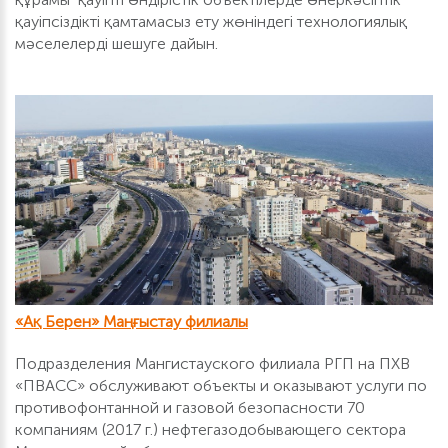
қауіпсіздікті қамтамасыз ету жөніндегі технологиялық
мәселелерді шешуге дайын.
«Ақ Берен» Маңғыстау филиалы
Подразделения Мангистауского филиала РГП на ПХВ
«ПВАСС» обслуживают объекты и оказывают услуги по
противофонтанной и газовой безопасности 70
компаниям (2017 г.) нефтегазодобывающего сектора