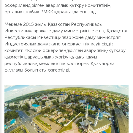
әскерилендірілген авариялық құтқру комитетінің
орталық штабы» РМКҚ құрамында енгізілді.
Мекеме 2015 жылы Қазақстан Республикасы
Инвестициялар және даму министрлігіне өтіп, Қазақстан
Республикасы Инвестициялар және даму министрлігі
Индустриялық даму және өнеркәсіптік қауіпсіздік
комитеті «Кәсіби әскерилендірілген авариялық-құтқару
қызметі» шаруашылық жүргізу құқығындағы
республикалық мемлекеттік кәсіпорны Қызылорда
филиалы болып аты өзгертілді.