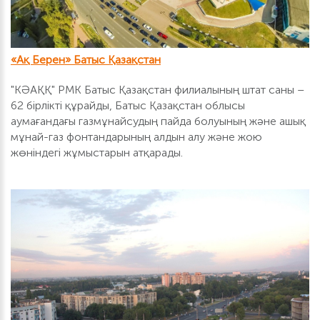
«Ақ Берен» Батыс Қазақстан
"КӘАҚҚ" РМК Батыс Қазақстан филиалының штат саны –
62 бірлікті құрайды, Батыс Қазақстан облысы
аумағандағы газмұнайсудың пайда болуының және ашық
мұнай-газ фонтандарының алдын алу және жою
жөніндегі жұмыстарын атқарады.