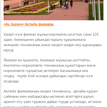
«Ақ Берен» Ақтөбе филиалы
Қазіргі күні филиал жұмыскерлерінің штаттық саны 126
адам, бөлімшенің ұйымдастырылу құрылымына
әкімшілік-техникалық және жедел-алдын алу құрамдары
кіреді.
Филиал өз қызметін, бөлімше жұмысын реттейтін,
бекітілген нормативтік-техникалық құжаттарын және
нормативтік-құқықтық актілерін басшылыққа ала
отыра, тәулік бой әскери дайындық тәртібінде іске
асырады.
Ақтөбе филиалының жедел техникасы, арнайы құрал-
сайманы мен жабдықтары ықтимал апаттарға шұғыл
әрекет ету үшін тұрақты дайын түрде ұсталады, ал жеке
құрамы қауіпті өндірістік объектілерде өнеркәсіптік