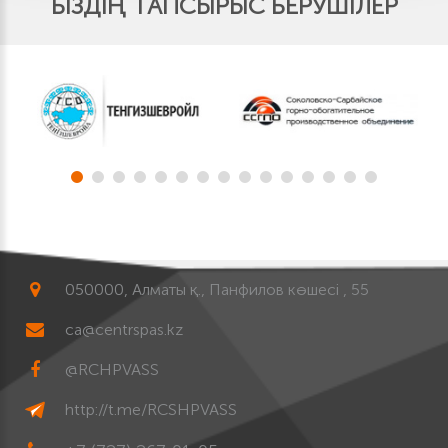
БІЗДІҢ ТАПСЫРЫС БЕРУШІЛЕР
050000, Алматы қ., Панфилов көшесі , 55
ca@centrspas.kz
@RCHPVASS
http://t.me/RCSHPVASS