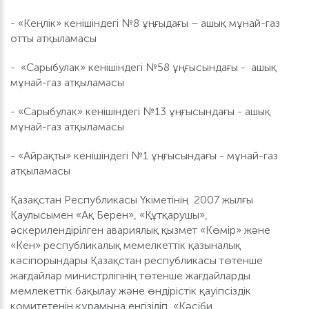
- «Кеңлік» кенішіндегі №8 ұңғыдағы – ашық мұнай-газ
отты атқыламасы
- «Cарыбулак» кенішіндегі №58 ұңғысындағы - ашық
мұнай-газ атқыламасы
- «Cарыбулак» кенішіндегі №13 ұңғысындағы - ашық
мұнай-газ атқыламасы
- «Айрақты» кенішіндегі №1 ұңғысындағы - мұнай-газ
атқыламасы
Қазақстан Республикасы Үкіметінің 2007 жылғы
Қаулысымен «Ақ Берен», «Құтқарушы»,
әскерилендірілген авариялық қызмет «Көмір» және
«Кен» республикалық мемелкеттік қазыналық
кәсіпорындары Қазақстан республикасы төтенше
жағдайлар министрлігінің төтенше жағдайларды
мемлекеттік бақылау және өндірістік қауіпсіздік
комитетенің құрамына енгізіліп, «Кәсіби