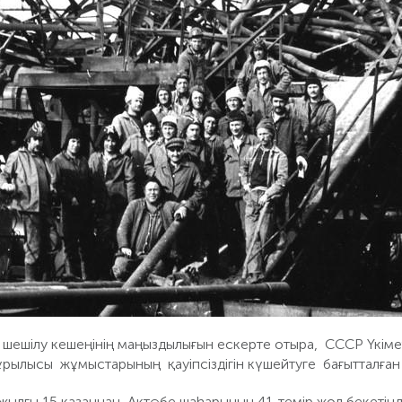
шешілу кешеңінің маңыздылығын ескерте отыра, СССР Үкіме
ұрылысы жұмыстарының қауіпсіздігін күшейтуге бағытталған 
ылғы 15 қазаннан Ақтөбе шаһарының 41-темір жол бекетінде,