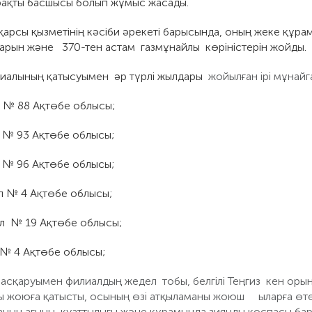
рақты басшысы болып жұмыс жасады.
сы қызметінің кәсіби әрекеті барысында, оның жеке құра
арын және 370-тен астам газмұнайлы көріністерін жойды.
иалының қатысуымен әр түрлі жылдары
жойылған ірі мұнайг
қ № 88 Ақтөбе облысы;
қ № 93 Ақтөбе облысы;
қ № 96 Ақтөбе облысы;
л № 4 Ақтөбе облысы;
л № 19 Ақтөбе облысы;
у № 4 Ақтөбе облысы;
асқаруымен филиалдың жедел тобы, белгілі Теңгиз кен оры
ы жоюға қатысты, осының өзі атқыламаны жоюш ыларға өт
аның ағыны, қуаттылығы және құрамында зиянды қоспасы бар 