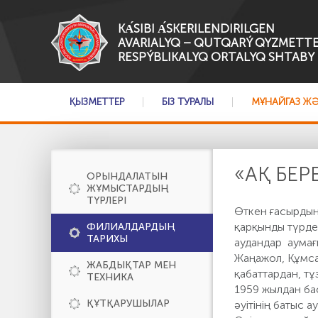
KА́SІBI А́SKERILENDIRILGEN
AVARIALYQ – QUTQARÝ QYZMETTE
RESPÝBLIKALYQ ORTALYQ SHTABY
ҚЫЗМЕТТЕР
БІЗ ТУРАЛЫ
МҰНАЙГАЗ Ж
«АҚ БЕ
ОРЫНДАЛАТЫН
ЖҰМЫСТАРДЫҢ
ТҮРЛЕРІ
Өткен ғасырдың
қарқынды түрде
ФИЛИАЛДАРДЫҢ
ТАРИХЫ
аудандар аумағ
Жаңажол, Құмса
ЖАБДЫҚТАР МЕН
қабаттардан, т
ТЕХНИКА
1959 жылдан ба
ҚҰТҚАРУШЫЛАР
әуітінің батыс