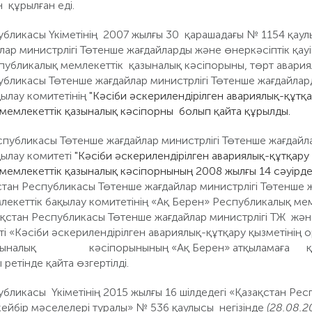
 құрылған еді.
убликасы Үкіметінің 2007 жылғы 30 қарашадағы № 1154 қау
ар министрлігі Төтенше жағдайларды және өнеркәсіптік қауіп
публикалық мемлекеттік қазыналық кәсіпорыны, төрт авария
бликасы Төтенше жағдайлар министрлігі Төтенше жағдайларды
қылау комитетінің
"Кәсіби әскерилендірілген авариялық-құтқа
мемлекеттік қазыналық кәсіпорны болып қайта құрылды.
публикасы Төтенше жағдайлар министрлігі Төтенше жағдайлар
қылау комитеті
"Кәсіби әскерилендірілген авариялық-құтқару
мемлекеттік қазыналық кәсіпорнының 2008 жылғы 14 сәуірде
стан Республикасы Төтенше жағдайлар министрлігі Төтенше 
емлекеттік бақылау комитетінің «Ақ Берен» Республикалық м
стан Республикасы Төтенше жағдайлар министрлігі ТЖ және ө
ті «Кәсіби әскерилендірілген авариялық-құтқару қызметінің
азыналық кәсіпорынының «Ақ Берен» атқыламаға қарс
ретінде қайта өзгертілді.
убликасы Үкіметінің 2015 жылғы 16 шілдедегі «Қазақстан Р
кейбір мәселелері туралы» № 536 қаулысы негізінде
(28.08.2