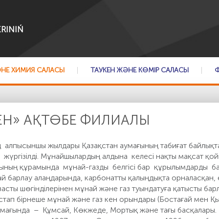
RINIŃ
ӘНЕ ХИМИЯ САЛАСЫ
ТАУКЕН ЖӘНЕ КӨМІР САЛАСЫ
РЕН» АҚТӨБЕ ФИЛИАЛЫ
 алпысыншы жылдары Қазақстан аумағының табиғат байлықта
 жүргізілді. Мұнайшылардың алдына келесі нақты мақсат қ
ының құрамында мұнай-газды белгісі бар құрылымдарды бар
й барлау алаңдарында, карбонатты қалыңдықта орналасқан, 
ұзасты шөгінділерінен мұнай және газ туындатуға қатысты б
стап бірнеше мұнай және газ кен орындары (Бостағай мен Қы
 аумағында – Құмсай, Көкжеде, Мортық және тағы басқалары.