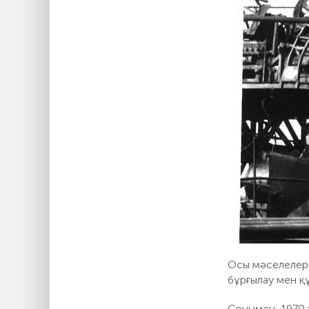
Осы мәселелер 
бұрғылау мен қ
Сонымен, 1970 ж