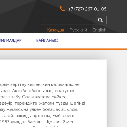
+7 (727) 267-01-05
Қазақша
Русский
English
ФИЛИАЛДАР
БАЙЛАНЫС
рын зерттеу кешені кең көлемді және
ойылды: Ақтөбе облысының солтүстік
лап табу. Сол мақсатқа сәйкес,
едәуір тереңдікте жатқан тұзды шөгінді
арлау жұмысына үлкен болашақ ашылды.
зылой) ашылды артынша, Ембі өзені
 1983 жылдан бастап – Қожасай мен