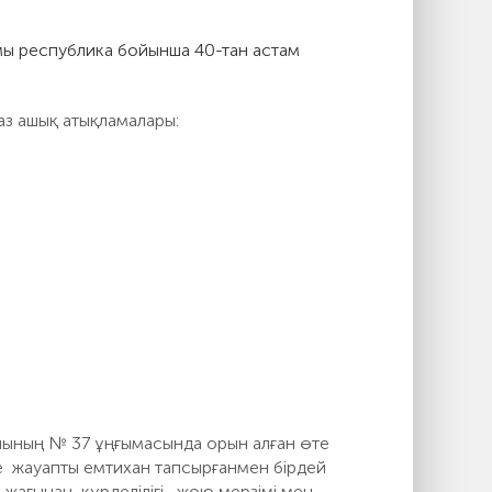
мы республика бойынша 40-тан астам
аз ашық атықламалары:
нының № 37 ұңғымасында орын алған өте
е жауапты емтихан тапсырғанмен бірдей
жағынан, күрделілігі, жою мерзімі мен