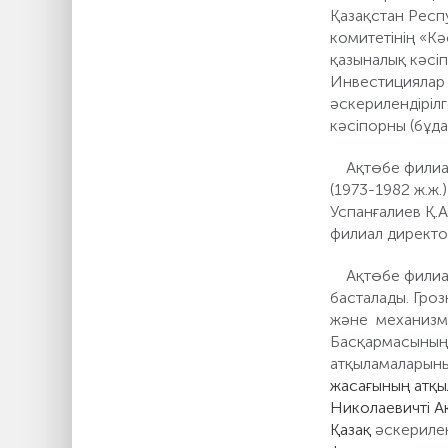
Қазақстан Респ
комитетінің «Кә
қазыналық кәсі
Инвестициялар ж
әскерилендіріл
кәсіпорны (бұд
Ақтөбе филиалы
(1973-1982 ж.ж.)
Успанғалиев Қ.А.
филиал директо
Ақтөбе филиалы
басталады. Гроз
және механизмд
Басқармасының 
атқыламаларыны
жасағының атқы
Николаевичті А
Қазақ
әскериле