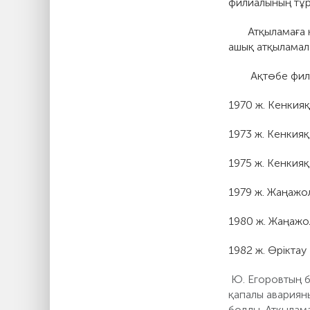
филиалының тұ
Атқыламаға қар
ашық атқыламал
Ақтөбе фил
1970 ж. Кенкия
1973 ж. Кенкия
1975 ж. Кенкия
1979 ж. Жаңажо
1980 ж. Жаңажо
1982 ж. Өрікта
Ю. Егоровтың б
қапалы авариян
болды. Атқылам