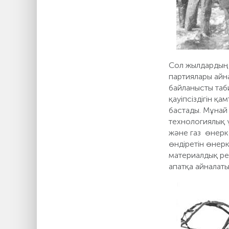
Сол жылдардың 
партиялары айн
байланысты таб
қауіпсіздігін қ
бастады. Мұнай
технологиялық 
және газ өнеркә
өндіретін өнерк
материалдық ре
апатқа айналат