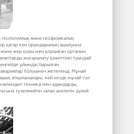
5 геологиялық және геофизикалық
бір қатар кен орындарының ашылуына
ы және жер қоры мен қоршаған ортаның
алаптарды жоғарылату қажеттілігі туындай
 деңгейде ұйымдастырылған
і авариялар болуымен жетеленді. Мұнай
 ашық атқыламалары, кей кезде мұнай-газ
 көлемдегі техника мен адамдарды,
асына түзелмейтін залал әкелетін дүлей