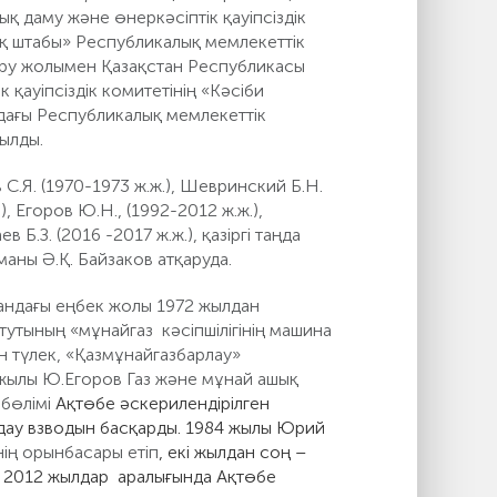
 даму және өнеркәсіптік қауіпсіздік
ық штабы» Республикалық мемлекеттік
құру жолымен Қазақстан Республикасы
қауіпсіздік комитетінің «Кәсіби
ндағы Республикалық мемлекеттік
ылды.
Я. (1970-1973 ж.ж.), Шевринский Б.Н.
), Егоров Ю.Н., (1992-2012 ж.ж.),
в Б.З. (2016 -2017 ж.ж.), қазіргі таңда
аны Ә.Қ. Байзаков атқаруда.
андағы еңбек жолы 1972 жылдан
тутының «мұнайгаз кәсіпшілігінің машина
 түлек, «Қазмұнайгазбарлау»
жылы Ю.Егоров Газ және мұнай ашық
бөлімі
Ақтөбе әскерилендірілген
дау взводын басқарды. 1984 жылы Юрий
нің орынбасары етіп
, екі жылдан соң –
- 2012 жылдар аралығында Ақтөбе