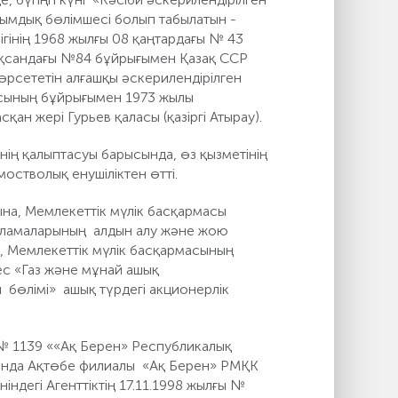
ымдық бөлімшесі болып табылатын -
інің 1968 жылғы 08 қаңтардағы № 43
оқсандағы №84 бұйрығымен Қазақ ССР
өрсететін алғашқы әскерилендірілген
асының бұйрығымен 1973 жылы
ан жері Гурьев қаласы (қазіргі Атырау).
нің қалыптасуы барысында, өз қызметінің
остволық енушіліктен өтті.
на, Мемлекеттік мүлік басқармасы
қыламаларының алдын алу және жою
, Мемлекеттік мүлік басқармасының
ес «Газ және мұнай ашық
бөлімі» ашық түрдегі акционерлік
 № 1139 ««Ақ Берен» Республикалық
тында Ақтөбе филиалы «Ақ Берен» РМҚК
ндегі Агенттіктің 17.11.1998 жылғы №