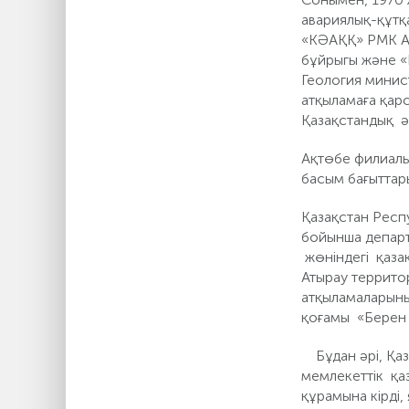
авариялық-құтқ
«КӘАҚҚ» РМК Ақ
бұйрыгы және «
Геология минис
атқыламаға қар
Қазақстандық әс
Ақтөбе филиалы
басым бағыттары
Қазақстан Респ
бойынша департ
жөніндегі қаза
Атырау террито
атқыламаларыны
қоғамы «Берен 
Бұдан әрі, Қаз
мемлекеттік қа
құрамына кірді,