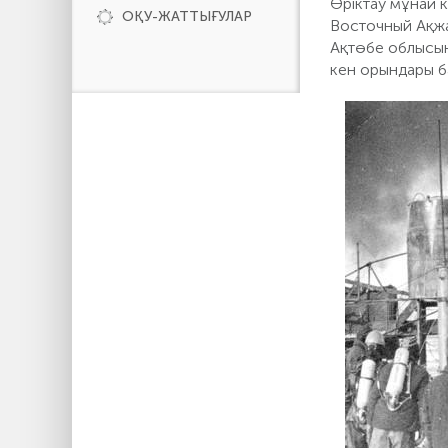
Өріктау мұнай 
ОҚУ-ЖАТТЫҒУЛАР
Восточный Ақжа
Ақтөбе облысын
кен орындары б