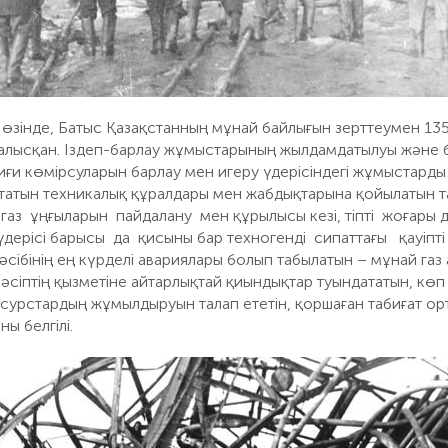
өзінде, Батыс Қазақстанның мұнай байлығын зерттеумен 13
алысқан. Іздеп-барлау жұмыстарының жылдамдатылуы және 
иғи көмірсуларын барлау мен игеру үдерісіндегі жұмыстард
амтатын техникалық құралдары мен жабдықтарына қойылатын т
 газ ұңғыларын пайдалану мен құрылысы кезі, тіпті жоғары
үдерісі барысы да қисыны бар техногенді сипаттағы қауіпт
сібінің ең күрделі авариялары болып табылатын – мұнай газ
әсіптің қызметіне айтарлықтай қиындықтар туындататын, көп
сурстардың жұмылдыруын талап ететін, қоршаған табиғат орт
ыны белгілі.