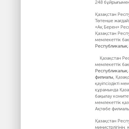
248 бұйрығымен
Қазақстан Респ
Төтенше жағдайл
«Ақ Берен» Рес
Қазақстан Респу
мемлекеттік ба
Республикалық 
Қазақстан Рес
мемлекеттік ба
Республикалық 
филиалы,
Қазақ
қауіпсіздікті м
құрамында Қазақ
бақылау комите
мемлекеттік қ
Ақтөбе филиалы 
Қазақстан Респ
министрлігінің 