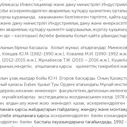
убликасы Инвестициялар және даму министрлігі Индустриялық
сіби әскерилендірілген авариялық-құтқару қызметінің ортал
порны құрамында, заңнамамен белгіленген тәртіпте, қайта 
әне даму министрлігі Индустриялық даму және өнеркәсіптік 
ген авариялық-құтқару қызметі» шаруашылық жүргізу құқығы
ан әрі – кәсіпорын) Ақтөбе филиалы болып қайта ұйымдастыр
ның бірінші басшысы болып жұмыс атқарғандар: Минюков С.
, Клещев Ю.М. (1982-1990 ж.ж.), Ковалев М.И. (1990-1992 ж.ж.
 (2012-2015 ж.ж.), Жұмабеков Т.Ж. (2015 – 2016 ж.ж.), Күшікбае
рының міндетін, атқыламаға қарсы қызметтің тәжірибелі мам
н ұзақ жылдар бойы Ю.Н. Егоров басқарды. Оның Қазақст
ный қаласы Еңбек Қызыл Туы Ордені атағындағы Мұнай инсти
ерінің механик-инженері» факультетінің дипломын иеленген
мұнайгазбарлау экспедициясы жолдамасымен келді. 1978 
ң алдын алу және жою жөніндегі қазақ әскерилендірілген 
ламаға қарсы жабдықтарын пайдалану, жөндеу және монтаж
қтөбе атқыламаға қарсы
әскерилендірілген бөлім командирі
ндірілген бөлім
бастығы лауазымдарына тағайындады, 1992 