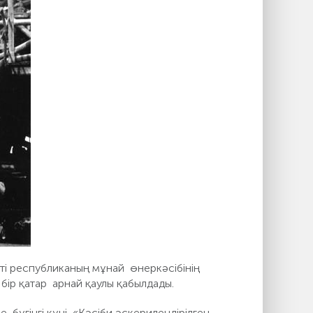
ті республиканың мұнай өнеркәсібінің
бір қатар арнай қаулы қабылдады.
 бүгіңгі күні «Кәсіби әскерилендірілген