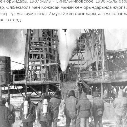
кен орындары, 1987 жылы - Синельниковское. 1996 жылы бар
р, Әлібекмола мен Қожасай мұнай кен орындарында жүргізі
ың тұз үсті аумағында 7 мұнай кен орындары, ал тұз астынд
ас көтерді