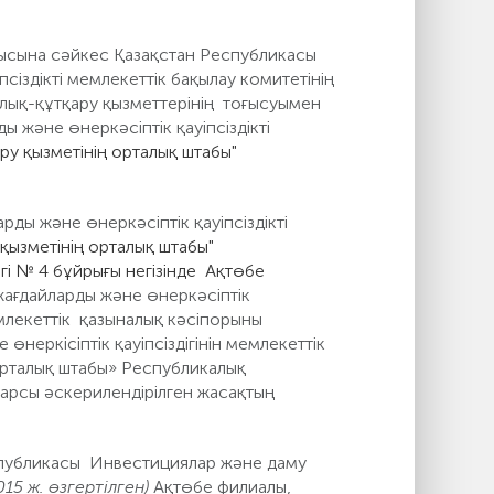
лысына сәйкес Қазақстан Республикасы
сіздікті мемлекеттік бақылау комитетінің
лық-құтқару қызметтерінің тоғысуымен
 және өнеркәсіптік қауіпсіздікті
ру қызметінің орталық штабы"
ды және өнеркәсіптік қауіпсіздікті
 қызметінің орталық штабы"
гі № 4 бұйрығы негізінде Ақтөбе
жағдайларды және өнеркәсіптік
емлекеттік қазыналық кәсіпорыны
неркісіптік қауіпсіздігінін мемлекеттік
 орталық штабы» Республикалық
ы әскерилендірілген жасақтың
еспубликасы Инвестициялар және даму
015 ж. өзгертілген)
Ақтөбе филиалы,