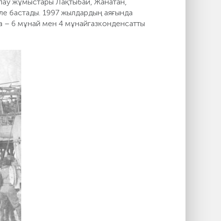
лау жұмыстары Лақтыбай, Жанатан,
ле бастады. 1997 жылдардың аяғында
а – 6 мұнай мен 4 мұнайгазконденсатты