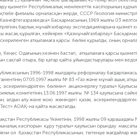
ару қызметі» Республикалық мемлекеттік кәсіпорының құрыл
төбе филиалы орналасқан жерде, СССР Геология министрліг
Казнефтегазразведка» Басқармасының 1969 жылғы 03 желт
трлігінің барлық мұнайгазбарлау экспедицияларына қызмет к
сы жасақ құрылған, кейінірек «Қазмұнайгазбарлау» Басқарм
кериленген атқыламаға қарсы бөлімі құрылды, оның орналасқ
, Кеңес Одағының кезінен бастап, атқыламаға қарсы қызметі
н сақтай отыра, бір қатар қайта ұйымдастырулары мен ведом
убликасының 1996-1998 жылдарғы реформалау бағдарламасы
аментінің 07.05.1997 жылғы № 83 «Газ және мұнай ашық ат
қ әскерилендірілген бөлімін» акционерлеу туралы» Қаулысы
риялық комитетінің 13.06.1997 жылғы № 134 қаулысына сәйк
ң алдын алу және жою жөніндегі қазақ әскерилендідірлген 
Тест» АОАҚ-на қайта жасақталды.
ақстан Республикасы Үкіметінің 1998 жылғы 09 қарашадағы
зыналық кәсіпорын құру туралы» қаулысын орындау мақса
 яғни ол Қазақстан Республикасының төтенше жағдайлар жөні