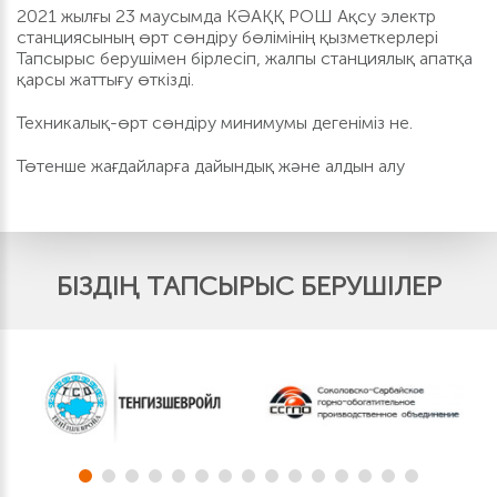
2021 жылғы 23 маусымда КӘАҚҚ РОШ Ақсу электр
станциясының өрт сөндіру бөлімінің қызметкерлері
Тапсырыс берушімен бірлесіп, жалпы станциялық апатқа
қарсы жаттығу өткізді.
Техникалық-өрт сөндіру минимумы дегеніміз не.
Төтенше жағдайларға дайындық және алдын алу
БІЗДІҢ ТАПСЫРЫС БЕРУШІЛЕР