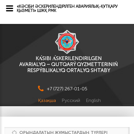
«КӘСІБИ ӘСКЕРИЛЕНДІРІЛГЕН АВАРИЯЛЫҚ-ҚҰТҚАРУ
ҚЫЗМЕТІ» ШЖҚ РМК
KА́SІBI А́SKERILENDIRILGEN
AVARIALYQ – QUTQARÝ QYZMETTERINIŃ
RESPÝBLIKALYQ ORTALYQ SHTABY
+7 (727) 267-01-05
Қазақша
Русский
English
ОРЫНДАЛАТЫН ЖҰМЫСТАРДЫҢ ТҮРЛЕРІ