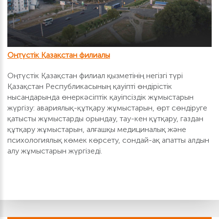
Оңтүстік Қазақстан филиалы
Оңтүстік Қазақстан филиал қызметінің негізгі түрі
Қазақстан Республикасының қауіпті өндірістік
нысандарында өнеркәсіптік қауіпсіздік жұмыстарын
жүргізу: авариялық-құтқару жұмыстарын, өрт сөндіруге
қатысты жұмыстарды орындау, тау-кен құтқару, газдан
құтқару жұмыстарын, алғашқы медициналық және
психологиялық көмек көрсету, сондай-ақ апатты алдын
алу жұмыстарын жүргізеді.