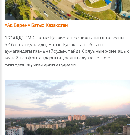
«Ақ Берен» Батыс Қазақстан
"КӘАҚҚ" РМК Батыс Қазақстан филиалының штат саны –
62 бірлікті құрайды, Батыс Қазақстан облысы
аумағандағы газмұнайсудың пайда болуының және ашық
мұнай-газ фонтандарының алдын алу және жою
жөніндегі жұмыстарын атқарады.