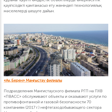
қауіпсіздікті қамтамасыз ету жөніндегі технологиялық
мәселелерді шешуге дайын.
«Ақ Берен» Маңғыстау филиалы
Подразделения Мангистауского филиала РГП на ПХВ
«ПВАСС» обслуживают объекты и оказывают услуги по
противофонтанной и газовой безопасности 70
компаниям (2017 г.) нефтегазодобывающего сектора