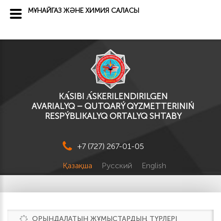
МҰНАЙГАЗ ЖӘНЕ ХИМИЯ САЛАСЫ
KА́SІBI А́SKERILENDIRILGEN
AVARIALYQ – QUTQARÝ QYZMETTERINIŃ
RESPÝBLIKALYQ ORTALYQ SHTABY
+7 (727) 267-01-05
Қазақша
Русский
English
ОРЫНДАЛАТЫН ЖҰМЫСТАРДЫҢ ТҮРЛЕРІ