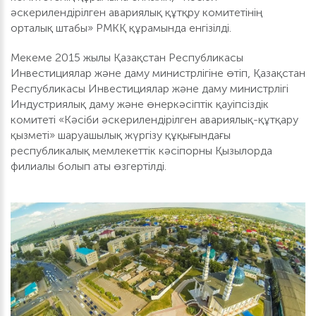
әскерилендірілген авариялық құтқру комитетінің
орталық штабы» РМКҚ құрамында енгізілді.
Мекеме 2015 жылы Қазақстан Республикасы
Инвестициялар және даму министрлігіне өтіп, Қазақстан
Республикасы Инвестициялар және даму министрлігі
Индустриялық даму және өнеркәсіптік қауіпсіздік
комитеті «Кәсіби әскерилендірілген авариялық-құтқару
қызметі» шаруашылық жүргізу құқығындағы
республикалық мемлекеттік кәсіпорны Қызылорда
филиалы болып аты өзгертілді.