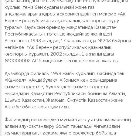
қарашасындағы №1139 «Қазақстан Республикасындағы
құрлық, теңіз бен судағы мұнай және газ
атқыламаларына қарсы әскерилендірілген мекеме «Ақ
Берен» республикалық қазыналық кәсіпорнын құру
туралы» Қаулысын орындау мақсатында Қазақстан
Республикасының төтенше жағдайлар жөніндегі
Агенттігінің 1998 жылдың 17 қарашасында №248 бұйрығы
негізінде «Ақ Берен» республикалық қазыналық
кәсіпорны құрылып, 2002 жылдың 1 ақпанындағы
№0000002 АСЛ лицензия негізінде жұмыс жасады.
Қызылорда филиалы 1999 жылы құрылып, басында тек
«Құмкөл», «Ақшабұлақ», «Қоныс» кен орындарына
қызмет көрсетсе, бұл күндері қызмет көрсету
нысандары Қазақстан Республикасы бойынша Алматы,
Шығыс Қазақстан, Жамбыл, Оңтүстік Қазақстан және
Ақтөбе облыстарын қамтиды.
Филиалдың негізі міндеті мұнай-газ-су атқыламаларының
алдын алу-сақтандыру болып табылады. Ұңғылардың
жұмыстарының нұсқама және ережелер бойынша