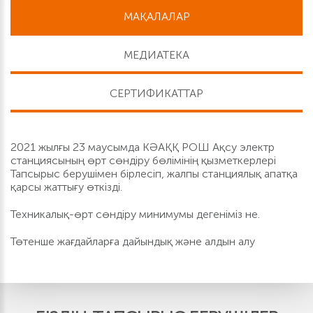
МАҚАЛАЛАР
МЕДИАТЕКА
СЕРТИФИКАТТАР
2021 жылғы 23 маусымда КӘАҚҚ РОШ Ақсу электр
станциясының өрт сөндіру бөлімінің қызметкерлері
Тапсырыс берушімен бірлесіп, жалпы станциялық апатқа
қарсы жаттығу өткізді.
Техникалық-өрт сөндіру минимумы дегеніміз не.
Төтенше жағдайларға дайындық және алдын алу