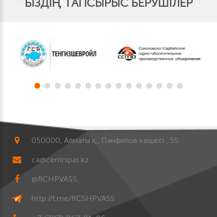
БІЗДІҢ ТАПСЫРЫС БЕРУШІЛЕР
050000, Алматы қ., Панфилов көшесі , 55
ca@centrspas.kz
@RCHPVASS
http://t.me/RCSHPVASS