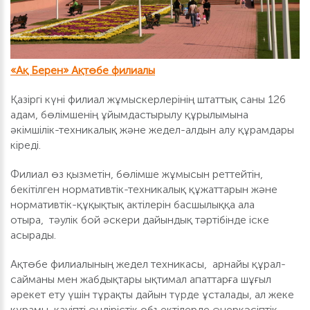
«Ақ Берен» Ақтөбе филиалы
Қазіргі күні филиал жұмыскерлерінің штаттық саны 126
адам, бөлімшенің ұйымдастырылу құрылымына
әкімшілік-техникалық және жедел-алдын алу құрамдары
кіреді.
Филиал өз қызметін, бөлімше жұмысын реттейтін,
бекітілген нормативтік-техникалық құжаттарын және
нормативтік-құқықтық актілерін басшылыққа ала
отыра, тәулік бой әскери дайындық тәртібінде іске
асырады.
Ақтөбе филиалының жедел техникасы, арнайы құрал-
сайманы мен жабдықтары ықтимал апаттарға шұғыл
әрекет ету үшін тұрақты дайын түрде ұсталады, ал жеке
құрамы қауіпті өндірістік объектілерде өнеркәсіптік