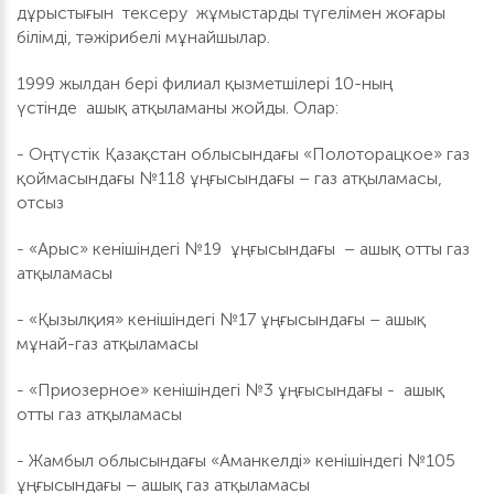
дұрыстығын тексеру жұмыстарды түгелімен жоғары
білімді, тәжірибелі мұнайшылар.
1999 жылдан бері филиал қызметшілері 10-ның
үстінде ашық атқыламаны жойды. Олар:
- Оңтүстік Қазақстан облысындағы «Полоторацкое» газ
қоймасындағы №118 ұңғысындағы – газ атқыламасы,
отсыз
- «Арыс» кенішіндегі №19 ұңғысындағы – ашық отты газ
атқыламасы
- «Қызылқия» кенішіндегі №17 ұңғысындағы – ашық
мұнай-газ атқыламасы
- «Приозерное» кенішіндегі №3 ұңғысындағы - ашық
отты газ атқыламасы
- Жамбыл облысындағы «Аманкелді» кенішіндегі №105
ұңғысындағы – ашық газ атқыламасы