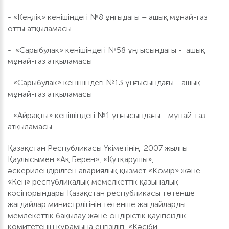
- «Кеңлік» кенішіндегі №8 ұңғыдағы – ашық мұнай-газ
отты атқыламасы
- «Cарыбулак» кенішіндегі №58 ұңғысындағы - ашық
мұнай-газ атқыламасы
- «Cарыбулак» кенішіндегі №13 ұңғысындағы - ашық
мұнай-газ атқыламасы
- «Айрақты» кенішіндегі №1 ұңғысындағы - мұнай-газ
атқыламасы
Қазақстан Республикасы Үкіметінің 2007 жылғы
Қаулысымен «Ақ Берен», «Құтқарушы»,
әскерилендірілген авариялық қызмет «Көмір» және
«Кен» республикалық мемелкеттік қазыналық
кәсіпорындары Қазақстан республикасы төтенше
жағдайлар министрлігінің төтенше жағдайларды
мемлекеттік бақылау және өндірістік қауіпсіздік
комитетенің құрамына енгізіліп, «Кәсіби