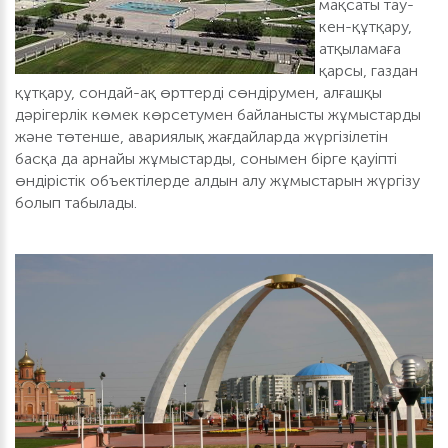
мақсаты тау-
кен-құтқару,
атқыламаға
қарсы, газдан
құтқару, сондай-ақ өрттерді сөндірумен, алғашқы
дәрігерлік көмек көрсетумен байланысты жұмыстарды
және төтенше, авариялық жағдайларда жүргізілетін
басқа да арнайы жұмыстарды, сонымен бірге қауіпті
өндірістік объектілерде алдын алу жұмыстарын жүргізу
болып табылады.