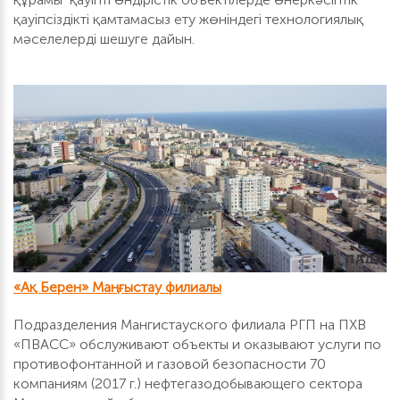
қауіпсіздікті қамтамасыз ету жөніндегі технологиялық
мәселелерді шешуге дайын.
«Ақ Берен» Маңғыстау филиалы
Подразделения Мангистауского филиала РГП на ПХВ
«ПВАСС» обслуживают объекты и оказывают услуги по
противофонтанной и газовой безопасности 70
компаниям (2017 г.) нефтегазодобывающего сектора