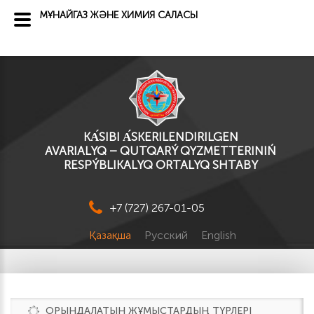
МҰНАЙГАЗ ЖӘНЕ ХИМИЯ САЛАСЫ
KА́SІBI А́SKERILENDIRILGEN
AVARIALYQ – QUTQARÝ QYZMETTERINIŃ
RESPÝBLIKALYQ ORTALYQ SHTABY
+7 (727) 267-01-05
Қазақша
Русский
English
ОРЫНДАЛАТЫН ЖҰМЫСТАРДЫҢ ТҮРЛЕРІ