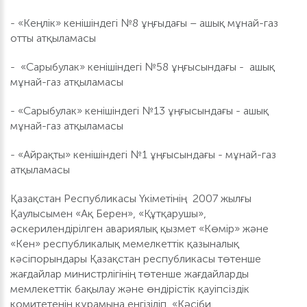
- «Кеңлік» кенішіндегі №8 ұңғыдағы – ашық мұнай-газ
отты атқыламасы
- «Cарыбулак» кенішіндегі №58 ұңғысындағы - ашық
мұнай-газ атқыламасы
- «Cарыбулак» кенішіндегі №13 ұңғысындағы - ашық
мұнай-газ атқыламасы
- «Айрақты» кенішіндегі №1 ұңғысындағы - мұнай-газ
атқыламасы
Қазақстан Республикасы Үкіметінің 2007 жылғы
Қаулысымен «Ақ Берен», «Құтқарушы»,
әскерилендірілген авариялық қызмет «Көмір» және
«Кен» республикалық мемелкеттік қазыналық
кәсіпорындары Қазақстан республикасы төтенше
жағдайлар министрлігінің төтенше жағдайларды
мемлекеттік бақылау және өндірістік қауіпсіздік
комитетенің құрамына енгізіліп, «Кәсіби