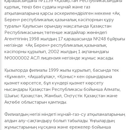
қарашасындағы №1139 «Қазақстан Республикасындағы
құрлық, теңіз бен судағы мұнай және газ
атқыламаларына қарсы әскерилендірілген мекеме «Ақ
Берен» республикалық қазыналық кәсіпорнын құру
туралы» Қаулысын орындау мақсатында Қазақстан
Республикасының төтенше жағдайлар жөніндегі
Агенттігінің 1998 жылдың 17 қарашасында №248 бұйрығы
негізінде «Ақ Берен» республикалық қазыналық
кәсіпорны құрылып, 2002 жылдың 1 ақпанындағы
№0000002 АСЛ лицензия негізінде жұмыс жасады.
Қызылорда филиалы 1999 жылы құрылып, басында тек
«Құмкөл», «Ақшабұлақ», «Қоныс» кен орындарына
қызмет көрсетсе, бұл күндері қызмет көрсету
нысандары Қазақстан Республикасы бойынша Алматы,
Шығыс Қазақстан, Жамбыл, Оңтүстік Қазақстан және
Ақтөбе облыстарын қамтиды.
Филиалдың негізі міндеті мұнай-газ-су атқыламаларының
алдын алу-сақтандыру болып табылады. Ұңғылардың
жұмыстарының нұсқама және ережелер бойынша