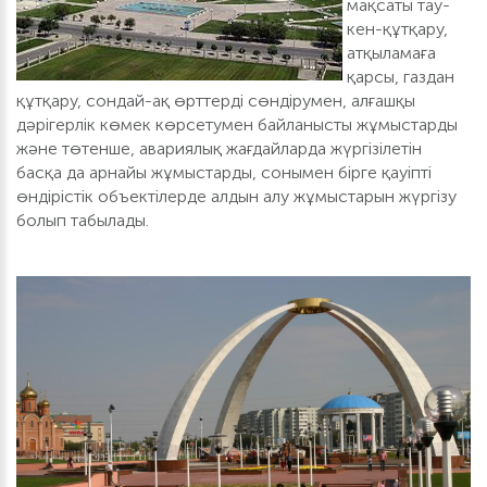
мақсаты тау-
кен-құтқару,
атқыламаға
қарсы, газдан
құтқару, сондай-ақ өрттерді сөндірумен, алғашқы
дәрігерлік көмек көрсетумен байланысты жұмыстарды
және төтенше, авариялық жағдайларда жүргізілетін
басқа да арнайы жұмыстарды, сонымен бірге қауіпті
өндірістік объектілерде алдын алу жұмыстарын жүргізу
болып табылады.