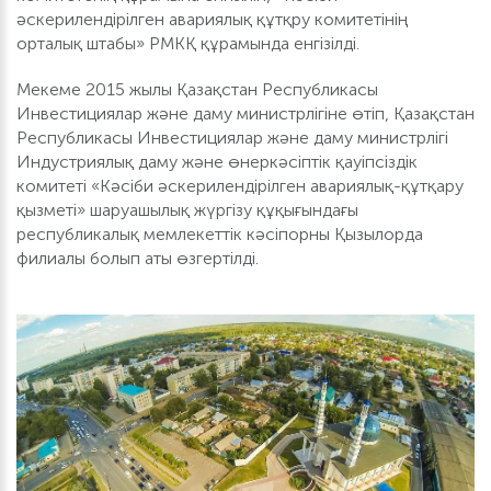
әскерилендірілген авариялық құтқру комитетінің
орталық штабы» РМКҚ құрамында енгізілді.
Мекеме 2015 жылы Қазақстан Республикасы
Инвестициялар және даму министрлігіне өтіп, Қазақстан
Республикасы Инвестициялар және даму министрлігі
Индустриялық даму және өнеркәсіптік қауіпсіздік
комитеті «Кәсіби әскерилендірілген авариялық-құтқару
қызметі» шаруашылық жүргізу құқығындағы
республикалық мемлекеттік кәсіпорны Қызылорда
филиалы болып аты өзгертілді.