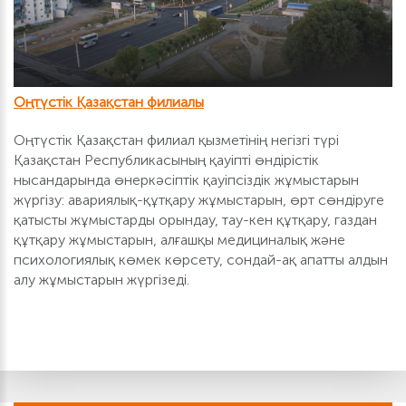
Оңтүстік Қазақстан филиалы
Оңтүстік Қазақстан филиал қызметінің негізгі түрі
Қазақстан Республикасының қауіпті өндірістік
нысандарында өнеркәсіптік қауіпсіздік жұмыстарын
жүргізу: авариялық-құтқару жұмыстарын, өрт сөндіруге
қатысты жұмыстарды орындау, тау-кен құтқару, газдан
құтқару жұмыстарын, алғашқы медициналық және
психологиялық көмек көрсету, сондай-ақ апатты алдын
алу жұмыстарын жүргізеді.