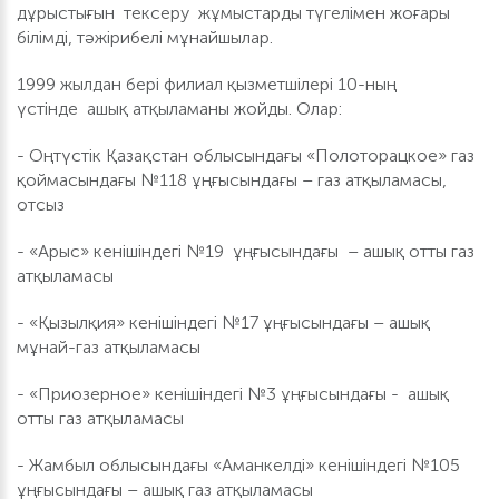
дұрыстығын тексеру жұмыстарды түгелімен жоғары
білімді, тәжірибелі мұнайшылар.
1999 жылдан бері филиал қызметшілері 10-ның
үстінде ашық атқыламаны жойды. Олар:
- Оңтүстік Қазақстан облысындағы «Полоторацкое» газ
қоймасындағы №118 ұңғысындағы – газ атқыламасы,
отсыз
- «Арыс» кенішіндегі №19 ұңғысындағы – ашық отты газ
атқыламасы
- «Қызылқия» кенішіндегі №17 ұңғысындағы – ашық
мұнай-газ атқыламасы
- «Приозерное» кенішіндегі №3 ұңғысындағы - ашық
отты газ атқыламасы
- Жамбыл облысындағы «Аманкелді» кенішіндегі №105
ұңғысындағы – ашық газ атқыламасы