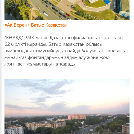
«Ақ Берен» Батыс Қазақстан
"КӘАҚҚ" РМК Батыс Қазақстан филиалының штат саны –
62 бірлікті құрайды, Батыс Қазақстан облысы
аумағандағы газмұнайсудың пайда болуының және ашық
мұнай-газ фонтандарының алдын алу және жою
жөніндегі жұмыстарын атқарады.