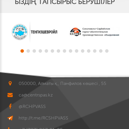
БІЗДІҢ ТАПСЫРЫС БЕРУШІЛЕР
050000, Алматы қ., Панфилов көшесі , 55
ca@centrspas.kz
@RCHPVASS
http://t.me/RCSHPVASS