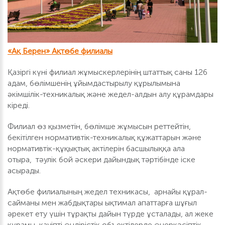
«Ақ Берен» Ақтөбе филиалы
Қазіргі күні филиал жұмыскерлерінің штаттық саны 126
адам, бөлімшенің ұйымдастырылу құрылымына
әкімшілік-техникалық және жедел-алдын алу құрамдары
кіреді.
Филиал өз қызметін, бөлімше жұмысын реттейтін,
бекітілген нормативтік-техникалық құжаттарын және
нормативтік-құқықтық актілерін басшылыққа ала
отыра, тәулік бой әскери дайындық тәртібінде іске
асырады.
Ақтөбе филиалының жедел техникасы, арнайы құрал-
сайманы мен жабдықтары ықтимал апаттарға шұғыл
әрекет ету үшін тұрақты дайын түрде ұсталады, ал жеке
құрамы қауіпті өндірістік объектілерде өнеркәсіптік