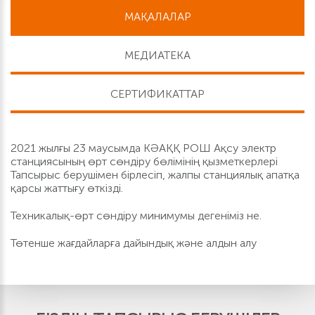
МАҚАЛАЛАР
МЕДИАТЕКА
СЕРТИФИКАТТАР
2021 жылғы 23 маусымда КӘАҚҚ РОШ Ақсу электр
станциясының өрт сөндіру бөлімінің қызметкерлері
Тапсырыс берушімен бірлесіп, жалпы станциялық апатқа
қарсы жаттығу өткізді.
Техникалық-өрт сөндіру минимумы дегеніміз не.
Төтенше жағдайларға дайындық және алдын алу