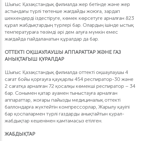
Шығыс Қазақстандық филиалда жер бетінде және жер
астындағы түрлі төтенше жағдайды жоюға, зардап
шеккендерді іздестіруге, көмек көрсетуге арналған 823
құрал жабдықтардың түрлері бар. Олардың ішінде ыстық
температураға төзімді әрі дем алуға мүмкін емес
жағдайда пайдаланатын құралдар да бар.
ОТТЕКТІ ОҚШАУЛАУШЫ АППАРАТТАР ЖӘНЕ ГАЗ
АНЫҚТАҒЫШ ҚҰРАЛДАР
Шығыс Қазақстандық филиалда оттекті оқшаулаушы 4
сағат бойы қорғауға қауқарлы 454 респиратор-30 және
2 сағатқа арналған 72 қосалқы көмекші респиратор – 34
бар. Сонымен қатар ауамен тыныстауға арналған
аппараттар, жоғары пайызды медициналық оттекті
баллондарға жүктейтін компрессорлар, Жарылу қауіпі
бар қоспалармен түрлі газдарды анықтайтын қүрал-
жабдықтар кешенімен қамтамасыз етілген.
ЖАБДЫҚТАР