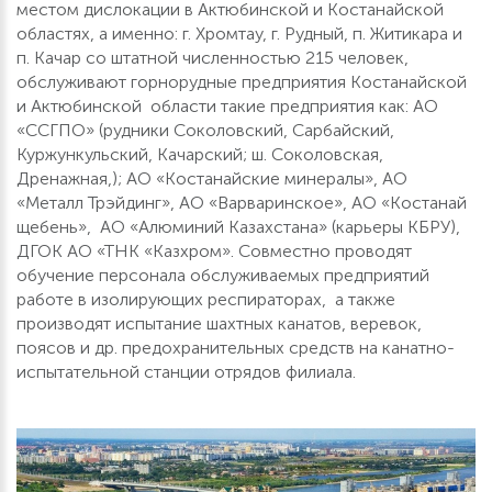
местом дислокации в Актюбинской и Костанайской
областях, а именно: г. Хромтау, г. Рудный, п. Житикара и
п. Качар со штатной численностью 215 человек,
обслуживают горнорудные предприятия Костанайской
и Актюбинской области такие предприятия как: АО
«ССГПО» (рудники Соколовский, Сарбайский,
Куржункульский, Качарский; ш. Соколовская,
Дренажная,); АО «Костанайские минералы», АО
«Металл Трэйдинг», АО «Варваринское», АО «Костанай
щебень», АО «Алюминий Казахстана» (карьеры КБРУ),
ДГОК АО «ТНК «Казхром». Совместно проводят
обучение персонала обслуживаемых предприятий
работе в изолирующих респираторах, а также
производят испытание шахтных канатов, веревок,
поясов и др. предохранительных средств на канатно-
испытательной станции отрядов филиала.