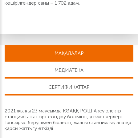
көшірілгендер саны – 1 702 адам.
МАҚАЛАЛАР
МЕДИАТЕКА
СЕРТИФИКАТТАР
2021 жылғы 23 маусымда КӘАҚҚ РОШ Ақсу электр
станциясының өрт сөндіру бөлімінің қызметкерлері
Тапсырыс берушімен бірлесіп, жалпы станциялық апатқа
қарсы жаттығу өткізді.