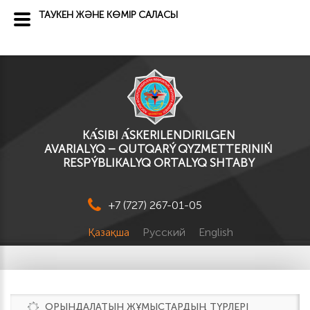
ТАУКЕН ЖӘНЕ КӨМІР САЛАСЫ
KА́SІBI А́SKERILENDIRILGEN
AVARIALYQ – QUTQARÝ QYZMETTERINIŃ
RESPÝBLIKALYQ ORTALYQ SHTABY
+7 (727) 267-01-05
Қазақша
Русский
English
ОРЫНДАЛАТЫН ЖҰМЫСТАРДЫҢ ТҮРЛЕРІ