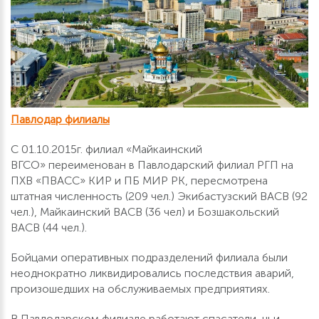
Павлодар филиалы
С 01.10.2015г. филиал «Майкаинский
ВГСО» переименован в Павлодарский филиал РГП на
ПХВ «ПВАСС» КИР и ПБ МИР РК, пересмотрена
штатная численность (209 чел.) Экибастузский ВАСВ (92
чел.), Майкаинский ВАСВ (36 чел) и Бозшакольский
ВАСВ (44 чел.).
Бойцами оперативных подразделений филиала были
неоднократно ликвидировались последствия аварий,
произошедших на обслуживаемых предприятиях.
В Павлодарском филиале работают спасатели, чьи