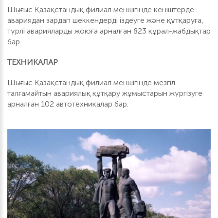
Шығыс Қазақстандық филиал меншігінде кеніштерде
авариядан зардап шеккендерді іздеуге және құтқаруға,
түрлі аварияларды жоюға арналған 823 құрал-жабдықтар
бар.
ТЕХНИКАЛАР
Шығыс Қазақстандық филиал меншігінде мезгіл
талғамайтын авариялық құтқару жұмыстарын жүргізуге
арналған 102 автотехникалар бар.