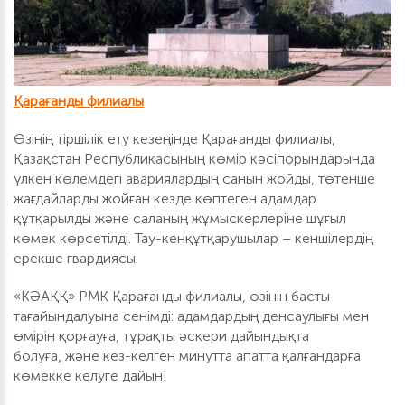
Қарағанды филиалы
Өзінің тіршілік ету кезеңінде Қарағанды филиалы,
Қазақстан Республикасының көмір кәсіпорындарында
үлкен көлемдегі авариялардың санын жойды, төтенше
жағдайларды жойған кезде көптеген адамдар
құтқарылды және саланың жұмыскерлеріне шұғыл
көмек көрсетілді. Тау-кенқұтқарушылар – кеншілердің
ерекше гвардиясы.
«КӘАҚҚ» РМК Қарағанды филиалы, өзінің басты
тағайындалуына сенімді: адамдардың денсаулығы мен
өмірін қорғауға, тұрақты әскери дайындықта
болуға, және кез-келген минутта апатта қалғандарға
көмекке келуге дайын!