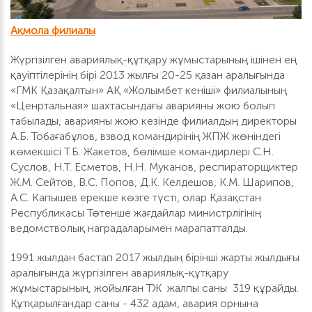
Ақмола филиалы
Жүргізілген авариялық-құтқару жұмыстарының ішінен ең
қауіптілерінің бірі 2013 жылғы 20-25 қазан аралығында
«ГМК Қазақалтын» АҚ «Жолымбет кеніші» филиалының
«Ценртальная» шахтасындағы аварияны жою болып
табылады, аварияны жою кезінде филиалдың директоры
А.Б. Тобағабұлов, взвод командирінің ЖПЖ жөніндегі
көмекшісі Т.Б. Жакетов, бөлімше командирлері С.Н.
Суслов, Н.Т. Есметов, Н.Н. Муканов, респираторщиктер
Ж.М. Сейтов, В.С. Попов, Д.К. Келдешов, К.М. Шарипов,
А.С. Капышев ерекше көзге түсті, олар Қазақстан
Республикасы Төтенше жағдайлар министрлігінің
ведомстволық наградаларымен марапатталды.
1991 жылдан бастап 2017 жылдың бірінші жарты жылдығы
аралығында жүргізілген авариялық-құтқару
жұмыстарының, жойылған ТЖ жалпы саны 319 құрайды.
Құтқарылғандар саны - 432 адам, авария орнына