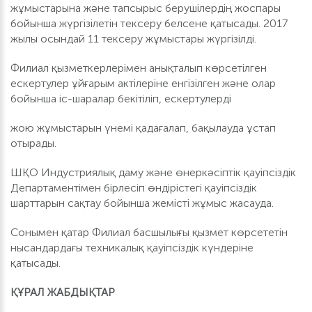
жұмыстарына және тапсырыс берушілердің жоспары
бойынша жүргізілетін тексеру белсене қатысады. 2017
жылы осындай 11 тексеру жұмыстары жүргізілді.
Филиал қызметкерлерімен анықталып көрсетілген
ескертулер ұйғарым актілеріне енгізілген және олар
бойынша іс-шаралар бекітіліп, ескертулерді
жою жұмыстарын үнемі қадағалап, бақылауда ұстап
отырады.
ШҚО Индустриялық даму және өнеркәсіптік қауіпсіздік
Департаментімен бірлесіп өндірістегі қауіпсіздік
шарттарын сақтау бойынша жемісті жұмыс жасауда.
Сонымен қатар Филиал басшылығы қызмет көрсететін
нысандардағы техникалық қауіпсіздік күндеріне
қатысады.
ҚҰРАЛ ЖАБДЫҚТАР