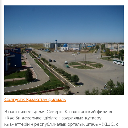
Солтүстік Қазақстан филиалы
В настоящее время Северо-Казахстанский филиал
«Кәсіби әскерилендірілген авариялық-құтқару
қызметтерінің республикалық орталық штабы» ЖШС, с