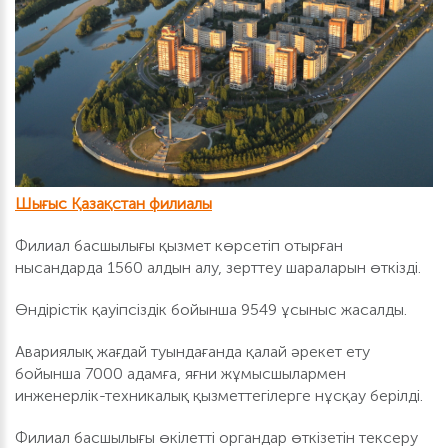
Шығыс Қазақстан филиалы
Филиал басшылығы қызмет көрсетіп отырған
нысандарда 1560 алдын алу, зерттеу шараларын өткізді.
Өндірістік қауіпсіздік бойынша 9549 ұсыныс жасалды.
Авариялық жағдай туындағанда қалай әрекет ету
бойынша 7000 адамға, яғни жұмысшылармен
инженерлік-техникалық қызметтегілерге нұсқау берілді.
Филиал басшылығы өкілетті органдар өткізетін тексеру