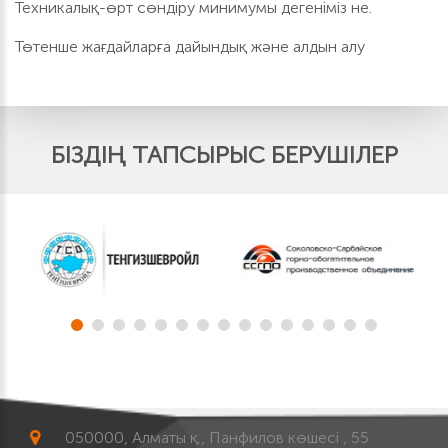
Техникалық-өрт сөндіру минимумы дегеніміз не.
Төтенше жағдайларға дайындық және алдын алу
БІЗДІҢ ТАПСЫРЫС БЕРУШІЛЕР
050000, Алматы қ., Панфилов көшесі , 55