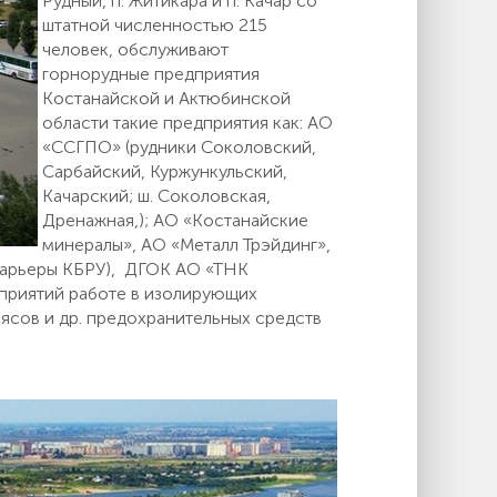
Рудный, п. Житикара и п. Качар со
штатной численностью 215
человек, обслуживают
горнорудные предприятия
Костанайской и Актюбинской
области такие предприятия как: АО
«ССГПО» (рудники Соколовский,
Сарбайский, Куржункульский,
Качарский; ш. Соколовская,
Дренажная,); АО «Костанайские
минералы», АО «Металл Трэйдинг»,
карьеры КБРУ), ДГОК АО «ТНК
приятий работе в изолирующих
оясов и др. предохранительных средств