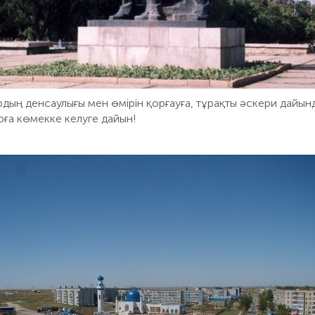
рдың денсаулығы мен өмірін қорғауға, тұрақты әскери дайын
рға көмекке келуге дайын!