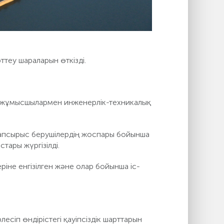
теу шараларын өткізді.
ни жұмысшылармен инженерлік-техникалық
тапсырыс берушілердің жоспары бойынша
тары жүргізілді.
іне енгізілген және олар бойынша іс-
сіп өндірістегі қауіпсіздік шарттарын