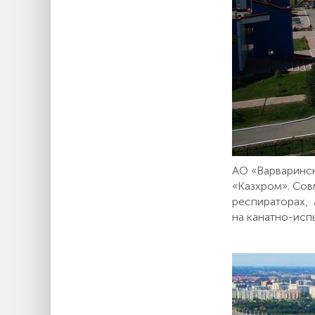
АО «Варваринск
«Казхром». Сов
респираторах, 
на канатно-исп