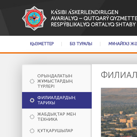
KА́SІBI А́SKERILENDIRILGEN
AVARIALYQ – QUTQARÝ QYZMETTE
RESPÝBLIKALYQ ORTALYQ SHTABY
ҚЫЗМЕТТЕР
БІЗ ТУРАЛЫ
МҰНАЙГАЗ Ж
ФИЛИАЛ
ОРЫНДАЛАТЫН
ЖҰМЫСТАРДЫҢ
ТҮРЛЕРІ
ФИЛИАЛДАРДЫҢ
ТАРИХЫ
ЖАБДЫҚТАР МЕН
ТЕХНИКА
ҚҰТҚАРУШЫЛАР