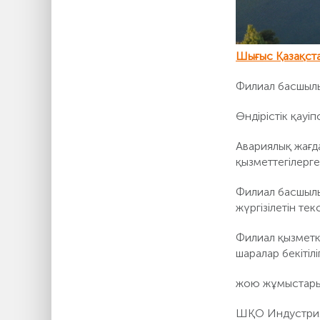
Шығыс Қазақст
Филиал басшылығ
Өндірістік қауі
Авариялық жағд
қызметтегілерге
Филиал басшылы
жүргізілетін те
Филиал қызметке
шаралар бекітілі
жою жұмыстары
ШҚО Индустриялы