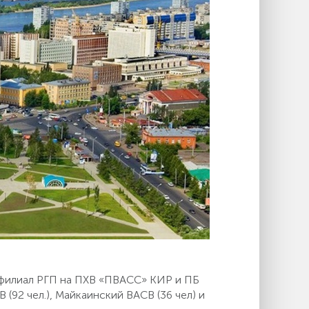
 филиал РГП на ПХВ «ПВАСС» КИР и ПБ
(92 чел.), Майкаинский ВАСВ (36 чел) и