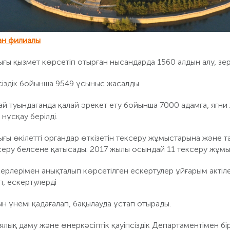
ан филиалы
ы қызмет көрсетіп отырған нысандарда 1560 алдын алу, зерт
псіздік бойынша 9549 ұсыныс жасалды.
ай туындағанда қалай әрекет ету бойынша 7000 адамға, яғ
 нұсқау берілді.
ғы өкілетті органдар өткізетін тексеру жұмыстарына және 
ксеру белсене қатысады. 2017 жылы осындай 11 тексеру жұмыс
рлерімен анықталып көрсетілген ескертулер ұйғарым актілер
п, ескертулерді
н үнемі қадағалап, бақылауда ұстап отырады.
қ даму және өнеркәсіптік қауіпсіздік Департаментімен бірле