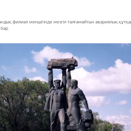
ндық филиал меншігінде мезгіл талғамайтын авариялық құтқа
бар.