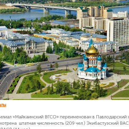
алы
 филиал «Майкаинский ВГСО» переименован в Павлодарский
отрена штатная численность (209 чел.) Экибастузский ВАСВ 