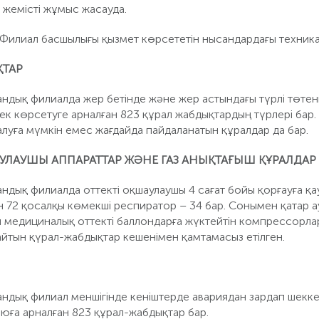
 жемісті жұмыс жасауда.
Филиал басшылығы қызмет көрсететін нысандардағы техникалы
ҚТАР
ндық филиалда жер бетінде және жер астындағы түрлі төтен
мек көрсетуге арналған 823 құрал жабдықтардың түрлері бар
 алуға мүмкін емес жағдайда пайдаланатын құралдар да бар.
АУЛАУШЫ АППАРАТТАР ЖӘНЕ ГАЗ АНЫҚТАҒЫШ ҚҰРАЛДАР
ндық филиалда оттекті оқшаулаушы 4 сағат бойы қорғауға қ
н 72 қосалқы көмекші респиратор – 34 бар. Сонымен қатар а
 медициналық оттекті баллондарға жүктейтін компрессорлар,
айтын қүрал-жабдықтар кешенімен қамтамасыз етілген.
дық филиал меншігінде кеніштерде авариядан зардап шеккенд
юға арналған 823 құрал-жабдықтар бар.