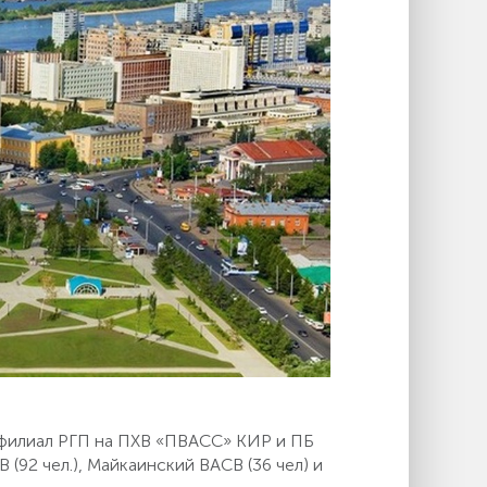
 филиал РГП на ПХВ «ПВАСС» КИР и ПБ
(92 чел.), Майкаинский ВАСВ (36 чел) и