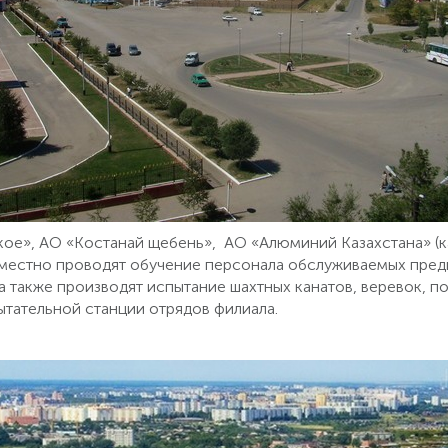
ое», АО «Костанай щебень», АО «Алюминий Казахстана» (
местно проводят обучение персонала обслуживаемых пред
а также производят испытание шахтных канатов, веревок, п
ытательной станции отрядов филиала.