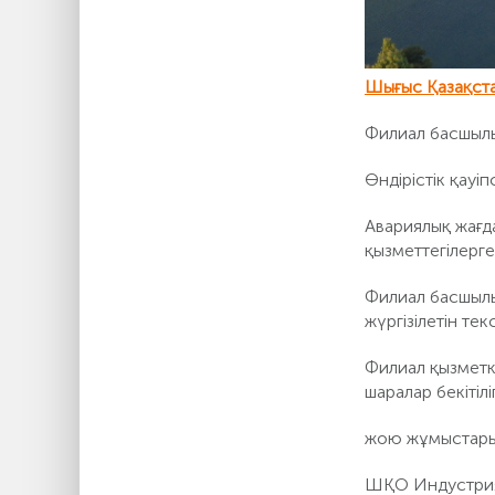
Шығыс Қазақст
Филиал басшылығ
Өндірістік қауі
Авариялық жағд
қызметтегілерге
Филиал басшылы
жүргізілетін те
Филиал қызметке
шаралар бекітілі
жою жұмыстары
ШҚО Индустриялы