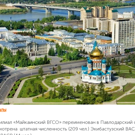
алы
 филиал «Майкаинский ВГСО» переименован в Павлодарский
отрена штатная численность (209 чел.) Экибастузский ВАСВ 