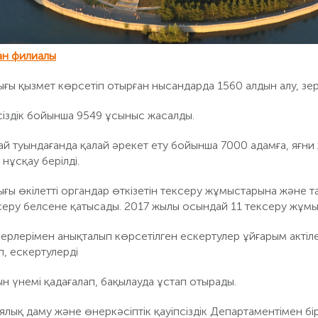
ан филиалы
ы қызмет көрсетіп отырған нысандарда 1560 алдын алу, зерт
псіздік бойынша 9549 ұсыныс жасалды.
ай туындағанда қалай әрекет ету бойынша 7000 адамға, яғ
 нұсқау берілді.
ғы өкілетті органдар өткізетін тексеру жұмыстарына және 
ксеру белсене қатысады. 2017 жылы осындай 11 тексеру жұмыс
рлерімен анықталып көрсетілген ескертулер ұйғарым актілер
п, ескертулерді
н үнемі қадағалап, бақылауда ұстап отырады.
қ даму және өнеркәсіптік қауіпсіздік Департаментімен бірле