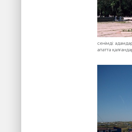
сенімді: адамда
апатта қалғанда