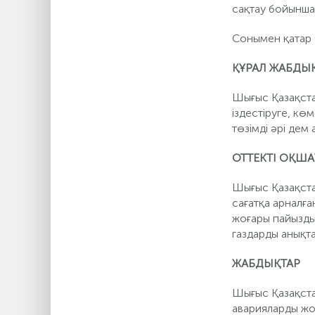
сақтау бойынша
Сонымен қатар 
ҚҰРАЛ ЖАБДЫ
Шығыс Қазақста
іздестіруге, кө
төзімді әрі дем
ОТТЕКТІ ОҚШ
Шығыс Қазақста
сағатқа арналға
жоғары пайызды
газдарды анықт
ЖАБДЫҚТАР
Шығыс Қазақстан
аварияларды жо