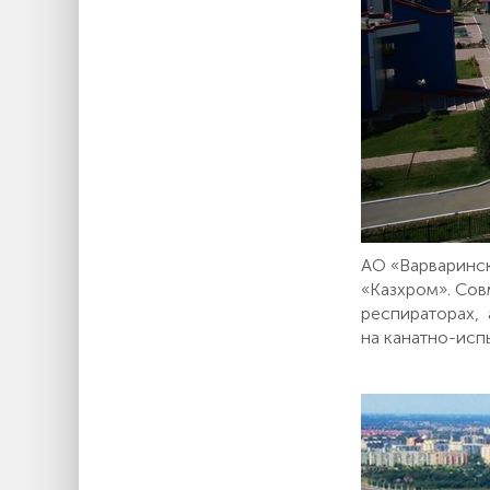
АО «Варваринск
«Казхром». Сов
респираторах, 
на канатно-исп