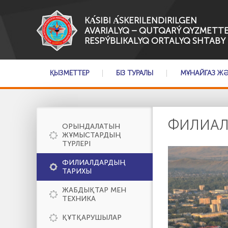
KА́SІBI А́SKERILENDIRILGEN
AVARIALYQ – QUTQARÝ QYZMETTE
RESPÝBLIKALYQ ORTALYQ SHTABY
ҚЫЗМЕТТЕР
БІЗ ТУРАЛЫ
МҰНАЙГАЗ Ж
ФИЛИАЛ
ОРЫНДАЛАТЫН
ЖҰМЫСТАРДЫҢ
ТҮРЛЕРІ
ФИЛИАЛДАРДЫҢ
ТАРИХЫ
ЖАБДЫҚТАР МЕН
ТЕХНИКА
ҚҰТҚАРУШЫЛАР