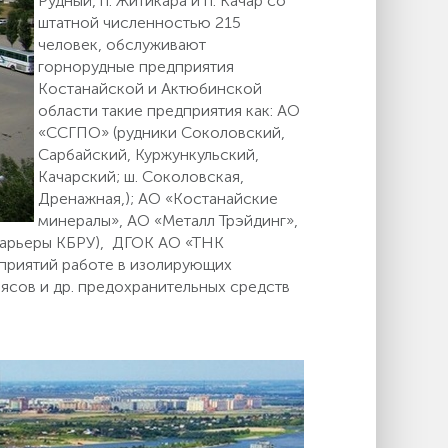
Рудный, п. Житикара и п. Качар со
штатной численностью 215
человек, обслуживают
горнорудные предприятия
Костанайской и Актюбинской
области такие предприятия как: АО
«ССГПО» (рудники Соколовский,
Сарбайский, Куржункульский,
Качарский; ш. Соколовская,
Дренажная,); АО «Костанайские
минералы», АО «Металл Трэйдинг»,
карьеры КБРУ), ДГОК АО «ТНК
приятий работе в изолирующих
оясов и др. предохранительных средств