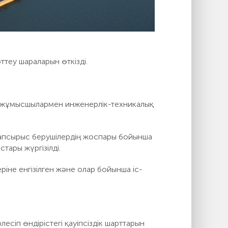
теу шараларын өткізді.
ни жұмысшылармен инженерлік-техникалық
тапсырыс берушілердің жоспары бойынша
тары жүргізілді.
іне енгізілген және олар бойынша іс-
сіп өндірістегі қауіпсіздік шарттарын