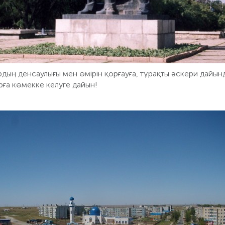
рдың денсаулығы мен өмірін қорғауға, тұрақты әскери дайын
рға көмекке келуге дайын!