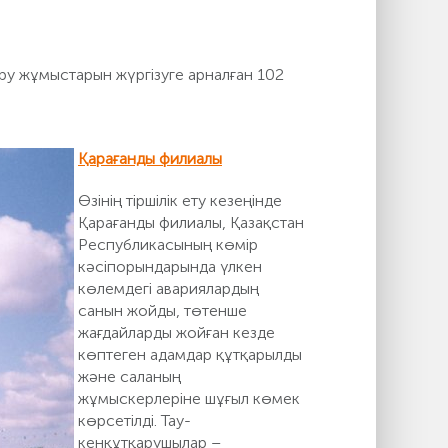
ру жұмыстарын жүргізуге арналған 102
Қарағанды филиалы
Өзінің тіршілік ету кезеңінде
Қарағанды филиалы, Қазақстан
Республикасының көмір
кәсіпорындарында үлкен
көлемдегі авариялардың
санын жойды, төтенше
жағдайларды жойған кезде
көптеген адамдар құтқарылды
және саланың
жұмыскерлеріне шұғыл көмек
көрсетілді. Тау-
кенқұтқарушылар –