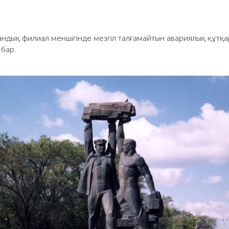
ндық филиал меншігінде мезгіл талғамайтын авариялық құтқа
бар.