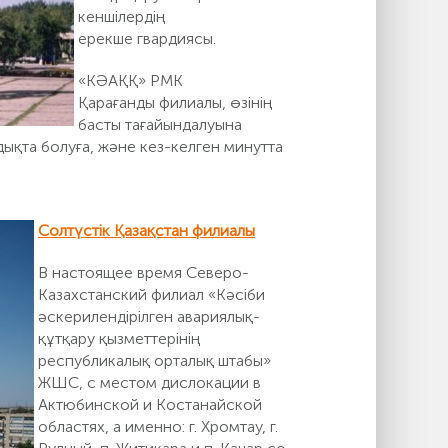
кеншілердің
ерекше гвардиясы.
«КӘАҚҚ» РМК
Қарағанды филиалы, өзінің
басты тағайындалуына
дықта болуға, және кез-келген минутта
Солтүстік Қазақстан филиалы
В настоящее время Северо-
Казахстанский филиал «Кәсіби
әскерилендірілген авариялық-
құтқару қызметтерінің
республикалық орталық штабы»
ЖШС, с местом дислокации в
Актюбинской и Костанайской
областях, а именно: г. Хромтау, г.