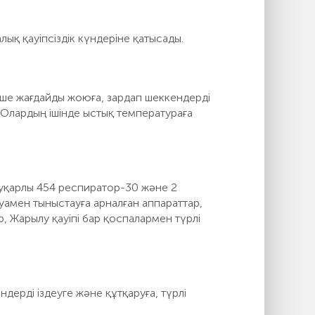
қ қауіпсіздік күндеріне қатысады.
ше жағдайды жоюға, зардап шеккендерді
. Олардың ішінде ыстық температураға
ауқарлы 454 респиратор-30 және 2
уамен тыныстауға арналған аппараттар,
 Жарылу қауіпі бар қоспалармен түрлі
ерді іздеуге және құтқаруға, түрлі