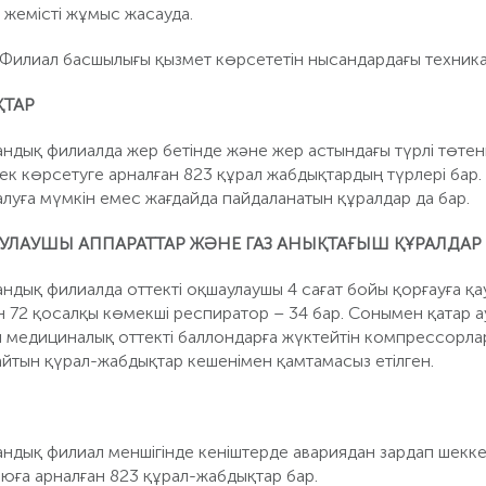
 жемісті жұмыс жасауда.
Филиал басшылығы қызмет көрсететін нысандардағы техникалы
ҚТАР
ндық филиалда жер бетінде және жер астындағы түрлі төтен
мек көрсетуге арналған 823 құрал жабдықтардың түрлері бар
 алуға мүмкін емес жағдайда пайдаланатын құралдар да бар.
АУЛАУШЫ АППАРАТТАР ЖӘНЕ ГАЗ АНЫҚТАҒЫШ ҚҰРАЛДАР
ндық филиалда оттекті оқшаулаушы 4 сағат бойы қорғауға қ
н 72 қосалқы көмекші респиратор – 34 бар. Сонымен қатар а
 медициналық оттекті баллондарға жүктейтін компрессорлар,
айтын қүрал-жабдықтар кешенімен қамтамасыз етілген.
дық филиал меншігінде кеніштерде авариядан зардап шеккенд
юға арналған 823 құрал-жабдықтар бар.