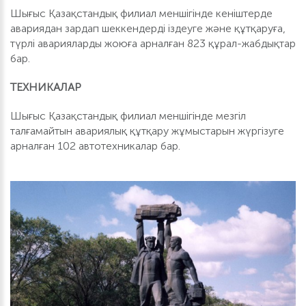
Шығыс Қазақстандық филиал меншігінде кеніштерде
авариядан зардап шеккендерді іздеуге және құтқаруға,
түрлі аварияларды жоюға арналған 823 құрал-жабдықтар
бар.
ТЕХНИКАЛАР
Шығыс Қазақстандық филиал меншігінде мезгіл
талғамайтын авариялық құтқару жұмыстарын жүргізуге
арналған 102 автотехникалар бар.