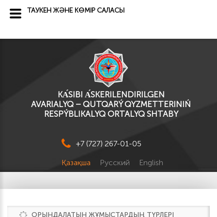
ТАУКЕН ЖӘНЕ КӨМІР САЛАСЫ
KА́SІBI А́SKERILENDIRILGEN
AVARIALYQ – QUTQARÝ QYZMETTERINIŃ
RESPÝBLIKALYQ ORTALYQ SHTABY
+7 (727) 267-01-05
Қазақша
Русский
English
ОРЫНДАЛАТЫН ЖҰМЫСТАРДЫҢ ТҮРЛЕРІ