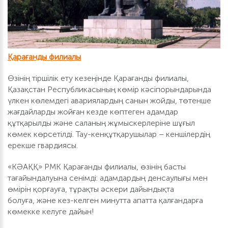
Қарағанды филиалы
Өзінің тіршілік ету кезеңінде Қарағанды филиалы,
Қазақстан Республикасының көмір кәсіпорындарында
үлкен көлемдегі авариялардың санын жойды, төтенше
жағдайларды жойған кезде көптеген адамдар
құтқарылды және саланың жұмыскерлеріне шұғыл
көмек көрсетілді. Тау-кенқұтқарушылар – кеншілердің
ерекше гвардиясы.
«КӘАҚҚ» РМК Қарағанды филиалы, өзінің басты
тағайындалуына сенімді: адамдардың денсаулығы мен
өмірін қорғауға, тұрақты әскери дайындықта
болуға, және кез-келген минутта апатта қалғандарға
көмекке келуге дайын!