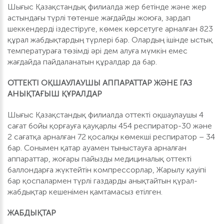
Шығыс Қазақстандық филиалда жер бетінде және жер
астындағы түрлі төтенше жағдайды жоюға, зардап
шеккендерді іздестіруге, көмек көрсетуге арналған 823
құрал жабдықтардың түрлері бар. Олардың ішінде ыстық
температураға төзімді әрі дем алуға мүмкін емес
жағдайда пайдаланатын құралдар да бар.
ОТТЕКТІ ОҚШАУЛАУШЫ АППАРАТТАР ЖӘНЕ ГАЗ
АНЫҚТАҒЫШ ҚҰРАЛДАР
Шығыс Қазақстандық филиалда оттекті оқшаулаушы 4
сағат бойы қорғауға қауқарлы 454 респиратор-30 және
2 сағатқа арналған 72 қосалқы көмекші респиратор – 34
бар. Сонымен қатар ауамен тыныстауға арналған
аппараттар, жоғары пайызды медициналық оттекті
баллондарға жүктейтін компрессорлар, Жарылу қауіпі
бар қоспалармен түрлі газдарды анықтайтын қүрал-
жабдықтар кешенімен қамтамасыз етілген.
ЖАБДЫҚТАР