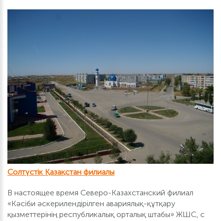
Солтүстік Қазақстан филиалы
В настоящее время Северо-Казахстанский филиал
«Кәсіби әскерилендірілген авариялық-құтқару
қызметтерінің республикалық орталық штабы» ЖШС, с