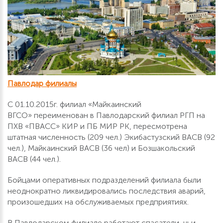
Павлодар филиалы
С 01.10.2015г. филиал «Майкаинский
ВГСО» переименован в Павлодарский филиал РГП на
ПХВ «ПВАСС» КИР и ПБ МИР РК, пересмотрена
штатная численность (209 чел.) Экибастузский ВАСВ (92
чел.), Майкаинский ВАСВ (36 чел) и Бозшакольский
ВАСВ (44 чел.).
Бойцами оперативных подразделений филиала были
неоднократно ликвидировались последствия аварий,
произошедших на обслуживаемых предприятиях.
В Павлодарском филиале работают спасатели, чьи