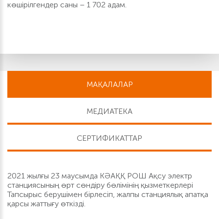
көшірілгендер саны – 1 702 адам.
МАҚАЛАЛАР
МЕДИАТЕКА
СЕРТИФИКАТТАР
2021 жылғы 23 маусымда КӘАҚҚ РОШ Ақсу электр
станциясының өрт сөндіру бөлімінің қызметкерлері
Тапсырыс берушімен бірлесіп, жалпы станциялық апатқа
қарсы жаттығу өткізді.