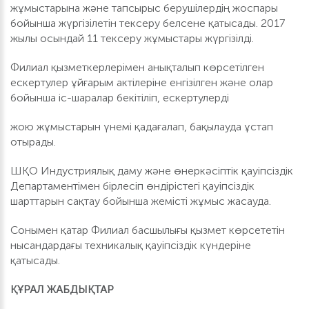
жұмыстарына және тапсырыс берушілердің жоспары
бойынша жүргізілетін тексеру белсене қатысады. 2017
жылы осындай 11 тексеру жұмыстары жүргізілді.
Филиал қызметкерлерімен анықталып көрсетілген
ескертулер ұйғарым актілеріне енгізілген және олар
бойынша іс-шаралар бекітіліп, ескертулерді
жою жұмыстарын үнемі қадағалап, бақылауда ұстап
отырады.
ШҚО Индустриялық даму және өнеркәсіптік қауіпсіздік
Департаментімен бірлесіп өндірістегі қауіпсіздік
шарттарын сақтау бойынша жемісті жұмыс жасауда.
Сонымен қатар Филиал басшылығы қызмет көрсететін
нысандардағы техникалық қауіпсіздік күндеріне
қатысады.
ҚҰРАЛ ЖАБДЫҚТАР