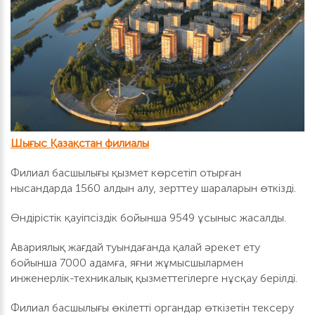
Шығыс Қазақстан филиалы
Филиал басшылығы қызмет көрсетіп отырған
нысандарда 1560 алдын алу, зерттеу шараларын өткізді.
Өндірістік қауіпсіздік бойынша 9549 ұсыныс жасалды.
Авариялық жағдай туындағанда қалай әрекет ету
бойынша 7000 адамға, яғни жұмысшылармен
инженерлік-техникалық қызметтегілерге нұсқау берілді.
Филиал басшылығы өкілетті органдар өткізетін тексеру