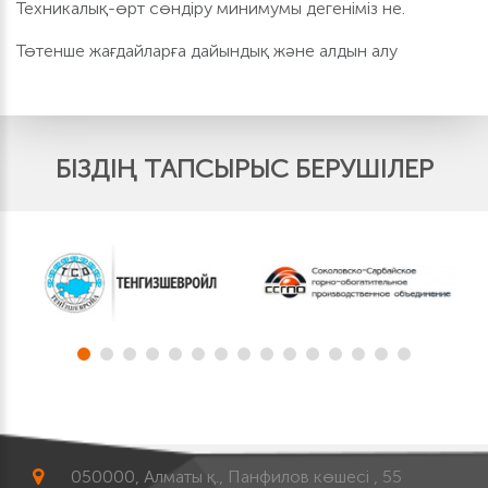
Техникалық-өрт сөндіру минимумы дегеніміз не.
Төтенше жағдайларға дайындық және алдын алу
БІЗДІҢ ТАПСЫРЫС БЕРУШІЛЕР
050000, Алматы қ., Панфилов көшесі , 55