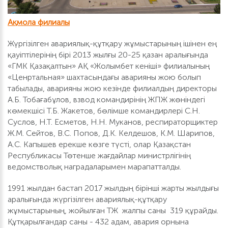
Ақмола филиалы
Жүргізілген авариялық-құтқару жұмыстарының ішінен ең
қауіптілерінің бірі 2013 жылғы 20-25 қазан аралығында
«ГМК Қазақалтын» АҚ «Жолымбет кеніші» филиалының
«Ценртальная» шахтасындағы аварияны жою болып
табылады, аварияны жою кезінде филиалдың директоры
А.Б. Тобағабұлов, взвод командирінің ЖПЖ жөніндегі
көмекшісі Т.Б. Жакетов, бөлімше командирлері С.Н.
Суслов, Н.Т. Есметов, Н.Н. Муканов, респираторщиктер
Ж.М. Сейтов, В.С. Попов, Д.К. Келдешов, К.М. Шарипов,
А.С. Капышев ерекше көзге түсті, олар Қазақстан
Республикасы Төтенше жағдайлар министрлігінің
ведомстволық наградаларымен марапатталды.
1991 жылдан бастап 2017 жылдың бірінші жарты жылдығы
аралығында жүргізілген авариялық-құтқару
жұмыстарының, жойылған ТЖ жалпы саны 319 құрайды.
Құтқарылғандар саны - 432 адам, авария орнына