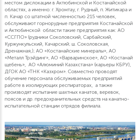
местом дислокации в Актюбинской и Костанайской
областях, а именно: г. Хромтау, г. Рудный, п. Житикара и
п. Качар со штатной численностью 215 человек,
обслуживают горнорудные предприятия Костанайской
и Актюбинской области такие предприятия как: АО
«ССГПО» (рудники Соколовский, Сарбайский,
Куржункульский, Качарский; ш. Соколовская,
Дренажная,); АО «Костанайские минералы», АО
«Металл Трэйдинг», АО «Варваринское», АО «Костанай
щебень», АО «Алюминий Казахстана» (карьеры КБРУ),
ДГОК АО «ТНК «Казхром». Совместно проводят
обучение персонала обслуживаемых предприятий
работе в изолирующих респираторах, а также
производят испытание шахтных канатов, веревок,
поясов и др. предохранительных средств на канатно-
испытательной станции отрядов филиала.