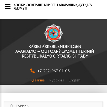
КӘСІБИ ӘСКЕРИЛЕНДІРІЛГЕН АВАРИЯЛЫҚ-ҚҰТҚАРУ
ҚЫЗМЕТІ
KА́SІBI А́SKERILENDIRILGEN
AVARIALYQ – QUTQARÝ QYZMETTERINIŃ
RESPÝBLIKALYQ ORTALYQ SHTABY
+7 (727) 267-01-05
Қазақша
Русский
English
ТАРИХЫ