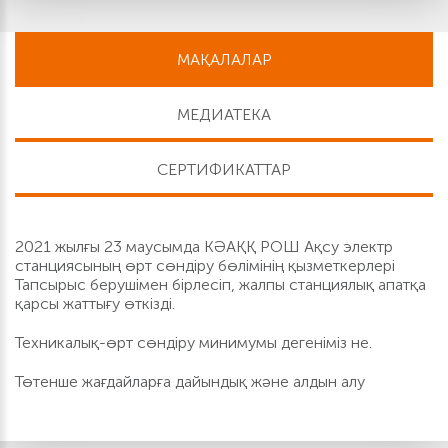
МАҚАЛАЛАР
МЕДИАТЕКА
СЕРТИФИКАТТАР
2021 жылғы 23 маусымда КӘАҚҚ РОШ Ақсу электр
станциясының өрт сөндіру бөлімінің қызметкерлері
Тапсырыс берушімен бірлесіп, жалпы станциялық апатқа
қарсы жаттығу өткізді.
Техникалық-өрт сөндіру минимумы дегеніміз не.
Төтенше жағдайларға дайындық және алдын алу