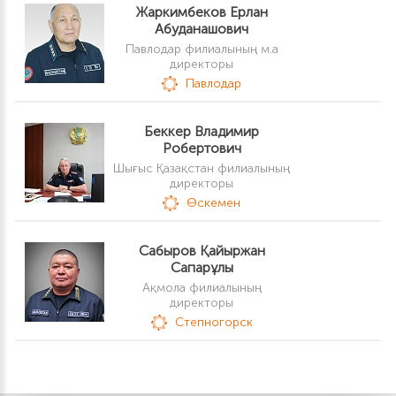
Жаркимбеков Ерлан
Абуданашович
Павлодар филиалының м.а
директоры
Павлодар
Беккер Владимир
Робертович
Шығыс Қазақстан филиалының
директоры
Өскемен
Сабыров Қайыржан
Сапарұлы
Ақмола филиалының
директоры
Степногорск