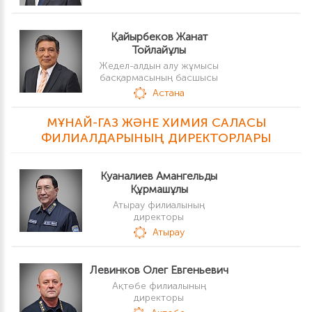
Қайырбеков Жанат
Тойлайұлы
Жедел-алдын алу жұмысы
басқармасының басшысы
Астана
МҰНАЙ-ГАЗ ЖӘНЕ ХИМИЯ САЛАСЫ
ФИЛИАЛДАРЫНЫҢ ДИРЕКТОРЛАРЫ
Куаналиев Амангельды
Құрмашұлы
Атырау филиалының
директоры
Атырау
Левинков Олег Евгеньевич
Ақтөбе филиалының
директоры