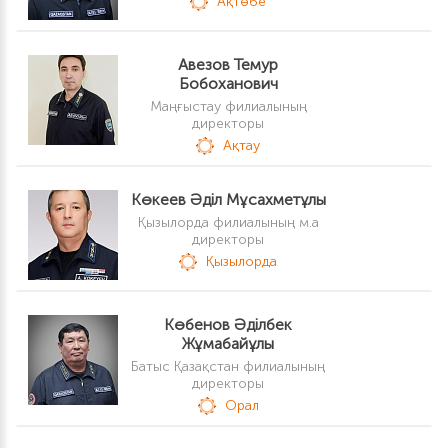
Ақтөбе
Авезов Темур
Бобоханович
Маңғыстау филиалының
директоры
Ақтау
Көкеев Әділ Мұсахметұлы
Қызылорда филиалының м.а
директоры
Қызылорда
Көбенов Әділбек
Жұмабайұлы
Батыс Қазақстан филиалының
директоры
Орал