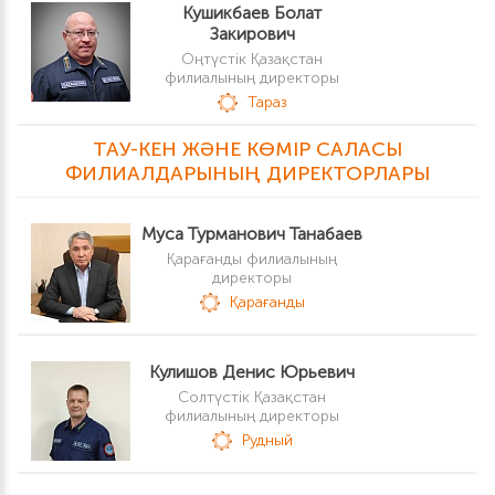
Кушикбаев Болат
Закирович
Оңтүстік Қазақстан
филиалының директоры
Тараз
ТАУ-КЕН ЖӘНЕ КӨМІР САЛАСЫ
ФИЛИАЛДАРЫНЫҢ ДИРЕКТОРЛАРЫ
Муса Турманович Танабаев
Қарағанды филиалының
директоры
Қарағанды
Кулишов Денис Юрьевич
Солтүстік Қазақстан
филиалының директоры
Рудный