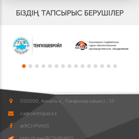
БІЗДІҢ ТАПСЫРЫС БЕРУШІЛЕР
050000, Алматы қ., Панфилов көшесі , 55
ca@centrspas.kz
@RCHPVASS
http://t.me/RCSHPVASS