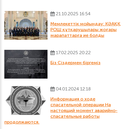
21.10.2025 16:54
Мемлекеттік мойындау: КӘАҚҚ
РОШ құтқарушылары жоғары
марапаттарға ие болды
17.02.2025 20:22
Біз Сіздермен біргеміз
04.01.2024 12:18
Информация о ходе
спасательной операции На
настоящий момент аварийно-
спасательные работы
продолжаются.