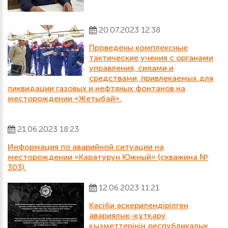
20.07.2023 12:38
Проведены комплексные
тактические учения с органами
управления, силами и
средствами, привлекаемых для
ликвидации газовых и нефтяных фонтанов на
месторождении «Жетыбай».
21.06.2023 18:23
Информация по аварийной ситуации на
месторождении «Каратурун Южный» (скважина №
303).
12.06.2023 11:21
Кәсіби әскерилендірілген
авариялық-құтқару
қызметтерінің республикалық