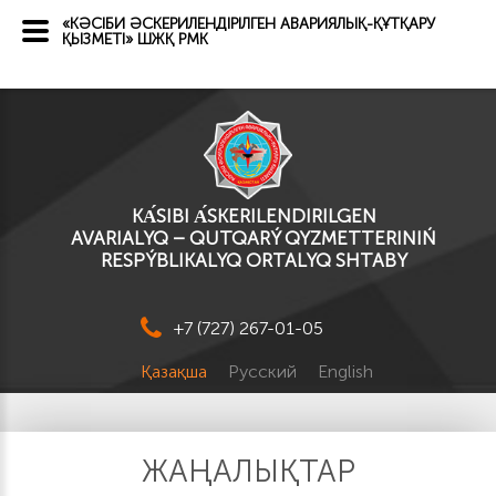
«КӘСІБИ ӘСКЕРИЛЕНДІРІЛГЕН АВАРИЯЛЫҚ-ҚҰТҚАРУ
ҚЫЗМЕТІ» ШЖҚ РМК
KА́SІBI А́SKERILENDIRILGEN
AVARIALYQ – QUTQARÝ QYZMETTERINIŃ
RESPÝBLIKALYQ ORTALYQ SHTABY
+7 (727) 267-01-05
Қазақша
Русский
English
ЖАҢАЛЫҚТАР