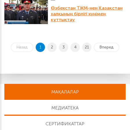
Өзбекстан ТЖМ-нен Қазақстан
халқының бірлігі күнімен
құттықтау
Назад
1
2
3
4
21
Вперед
МАҚАЛАЛАР
МЕДИАТЕКА
СЕРТИФИКАТТАР