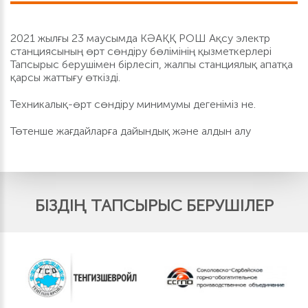
2021 жылғы 23 маусымда КӘАҚҚ РОШ Ақсу электр
станциясының өрт сөндіру бөлімінің қызметкерлері
Тапсырыс берушімен бірлесіп, жалпы станциялық апатқа
қарсы жаттығу өткізді.
Техникалық-өрт сөндіру минимумы дегеніміз не.
Төтенше жағдайларға дайындық және алдын алу
БІЗДІҢ ТАПСЫРЫС БЕРУШІЛЕР