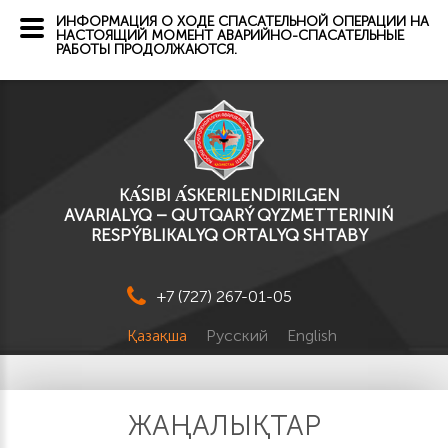
ИНФОРМАЦИЯ О ХОДЕ СПАСАТЕЛЬНОЙ ОПЕРАЦИИ НА
НАСТОЯЩИЙ МОМЕНТ АВАРИЙНО-СПАСАТЕЛЬНЫЕ
РАБОТЫ ПРОДОЛЖАЮТСЯ.
KА́SІBI А́SKERILENDIRILGEN
AVARIALYQ – QUTQARÝ QYZMETTERINIŃ
RESPÝBLIKALYQ ORTALYQ SHTABY
+7 (727) 267-01-05
Қазақша
Русский
English
ЖАҢАЛЫҚТАР