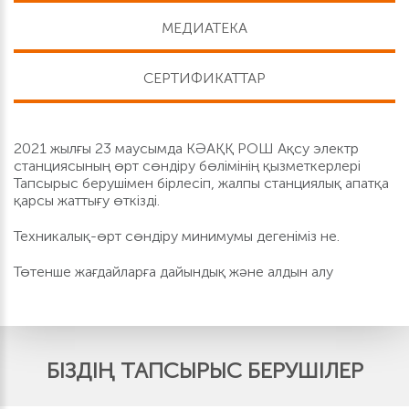
МЕДИАТЕКА
СЕРТИФИКАТТАР
2021 жылғы 23 маусымда КӘАҚҚ РОШ Ақсу электр
станциясының өрт сөндіру бөлімінің қызметкерлері
Тапсырыс берушімен бірлесіп, жалпы станциялық апатқа
қарсы жаттығу өткізді.
Техникалық-өрт сөндіру минимумы дегеніміз не.
Төтенше жағдайларға дайындық және алдын алу
БІЗДІҢ ТАПСЫРЫС БЕРУШІЛЕР