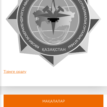
Тізімге оралу
МАҚАЛАЛАР