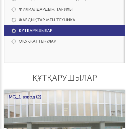
ФИЛИАЛДАРДЫҢ ТАРИХЫ
ЖАБДЫҚТАР МЕН ТЕХНИКА
ҚҰТҚАРУШЫЛАР
ОҚУ-ЖАТТЫҒУЛАР
ҚҰТҚАРУШЫЛАР
IMG_1-взвод (2)