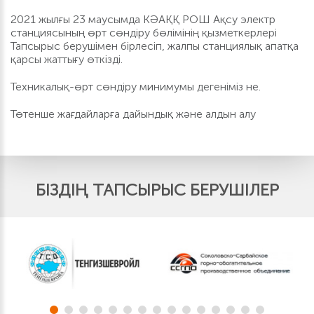
2021 жылғы 23 маусымда КӘАҚҚ РОШ Ақсу электр
станциясының өрт сөндіру бөлімінің қызметкерлері
Тапсырыс берушімен бірлесіп, жалпы станциялық апатқа
қарсы жаттығу өткізді.
Техникалық-өрт сөндіру минимумы дегеніміз не.
Төтенше жағдайларға дайындық және алдын алу
БІЗДІҢ ТАПСЫРЫС БЕРУШІЛЕР