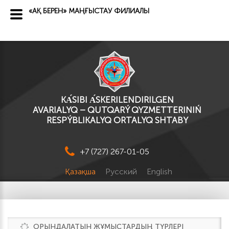
«АҚ БЕРЕН» МАҢҒЫСТАУ ФИЛИАЛЫ
KА́SІBI А́SKERILENDIRILGEN
AVARIALYQ – QUTQARÝ QYZMETTERINIŃ
RESPÝBLIKALYQ ORTALYQ SHTABY
+7 (727) 267-01-05
Қазақша
Русский
English
ОРЫНДАЛАТЫН ЖҰМЫСТАРДЫҢ ТҮРЛЕРІ