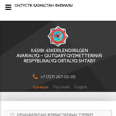
ОҢТҮСТІК ҚАЗАҚСТАН ФИЛИАЛЫ
KА́SІBI А́SKERILENDIRILGEN
AVARIALYQ – QUTQARÝ QYZMETTERINIŃ
RESPÝBLIKALYQ ORTALYQ SHTABY
+7 (727) 267-01-05
Қазақша
Русский
English
ОРЫНДАЛАТЫН ЖҰМЫСТАРДЫҢ ТҮРЛЕРІ