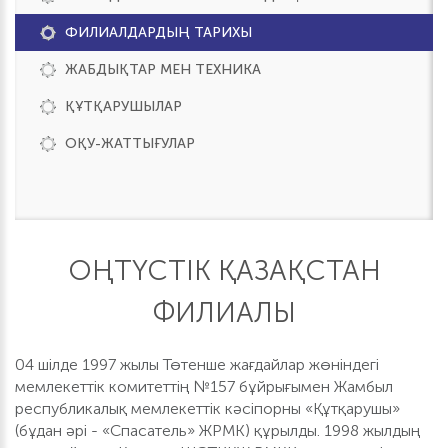
ФИЛИАЛДАРДЫҢ ТАРИХЫ
ЖАБДЫҚТАР МЕН ТЕХНИКА
ҚҰТҚАРУШЫЛАР
ОҚУ-ЖАТТЫҒУЛАР
ОҢТҮСТІК ҚАЗАҚСТАН
ФИЛИАЛЫ
04 шілде 1997 жылы Төтенше жағдайлар жөніндегі
мемлекеттік комитеттің №157 бұйрығымен Жамбыл
республикалық мемлекеттік кәсіпорны «Құтқарушы»
(бұдан әрі - «Спасатель» ЖРМК) құрылды. 1998 жылдың