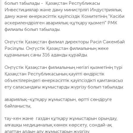
болып табылады - Қазақстан Республикасы
Инвестициялар және даму министрлігі Индустриялық
даму және өнеркәсіптік қауіпсіздік Комитетінің "Кәсіби
әскерилендірілген авариялық-құтқару қызметі" РМК
филиалы болып табылады.
Оңтүстік Қазақстан филиал директоры Рәсіл Сәкембай
Рәсілұлы. Оңтүстік Қазақстан филиалының жеке
құрамының саны 316 адамды құрайды.
Оңтүстік Қазақстан филиалының негізгі қызметінің түрі
Қазақстан Республикасының қауіпті өндірістік
объектілеріндегі өнеркәсіптік қауіпсіздікті қамтамасыз
ету саласындағы жұмыстарды жүргізу болып табылады:
авариялық–құтқару жұмыстарын, өртті сөндіруге
байланысты,
тау-кен және газдан құтқару жұмыстарын орындау,
алғашқы медициналық көмек көрсету, сондай-ақ
апаттан алдын алу жұмыстарын жүргізу.