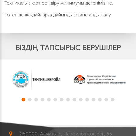
Техникалық-өрт сөндіру минимумы дегеніміз не.
Төтенше жағдайларға дайындық және алдын алу
БІЗДІҢ ТАПСЫРЫС БЕРУШІЛЕР
050000, Алматы қ., Панфилов көшесі , 55