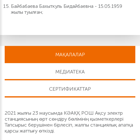
Байбабаева Бахыткуль Бидайбаевна - 15.05.1959
жылы туылған;
МАҚАЛАЛАР
МЕДИАТЕКА
СЕРТИФИКАТТАР
2021 жылғы 23 маусымда КӘАҚҚ РОШ Ақсу электр
станциясының өрт сөндіру бөлімінің қызметкерлері
Тапсырыс берушімен бірлесіп, жалпы станциялық апатқа
қарсы жаттығу өткізді.