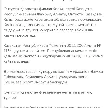
Оңтүстік Қазақстан филиал бөлімшелері Қазақстан
Республикасының Жамбыл, Алматы, Оңтүстік Қазақстан,
Қызылорда және Қарағанды облыстарында орналасқан.
Кәсіпорындарда химиялық, мұнай-химия, мұнай-газ
өңдеу және тау-кен өнеркәсіп салалары бойынша
қызмет көрсетеді.
Қазақстан Республикасы Үкіметінің 30.11.2007 жылы №
1154 қаулысына сәйкес Республикалық мемлекеттік
қазыналық кәсіпорны «Құтқарушы» «КӘАҚҚ ОШ» болып
қайта құрылды.
Әр жылдары газдан құтқару қызметін Нұраханов Әзімхан
Әтірханұлы, Байдишев Сәбит Нурилдаұлы және
Күшікбаев Болат Зәкірұлы басқарды.
Оңтүстік Қазақстан филиалының негізгі қызметінің
түрлері:
Төтенше жағдайлар кезінде газдан және тау-кен құтқару