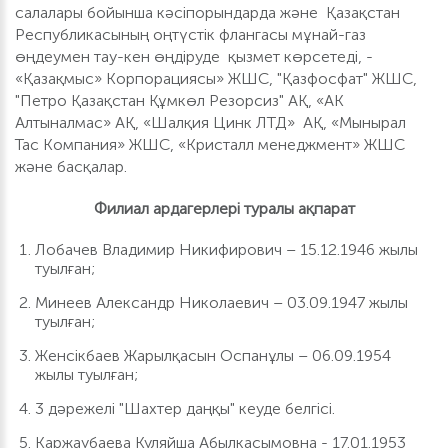
салалары бойынша кәсіпорындарда және Қазақстан
Республикасының оңтүстік флангасы мұнай-газ
өңдеумен тау-кен өңдіруде қызмет көрсетеді, -
«Қазақмыс» Корпорациясы» ЖШС, "Қазфосфат" ЖШС,
"Петро Қазақстан Құмкөл Резорсиз" АҚ, «АК
Алтыналмас» АҚ, «Шалқия Цинк ЛТД» АҚ, «Мынырал
Тас Компания» ЖШС, «Кристалл менеджмент» ЖШС
және басқалар.
Филиал ардагерлері туралы ақпарат
Лобачев Владимир Никифирович – 15.12.1946 жылы
туылған;
Минеев Александр Николаевич – 03.09.1947 жылы
туылған;
Женсікбаев Жарылқасын Оспанұлы – 06.09.1954
жылы туылған;
3 дәрежелі "Шахтер даңқы" кеуде белгісі.
Каржаубаева Куляйша Абылкасымовна - 17.01.1953