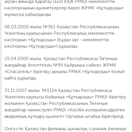
ақпан айында Қаратау ШӘТКҚЖ РМҚК мемлекеттік
кәсіпорнының қызметкерлер бөлігі ЖРМК «Құтқарушы»
жұмысқа қабылданды.
06.03.2000 жылы №361 Қазақстан Республикасының
Үкіметінің қаулысымен Республикалық мемлекеттік
кәсіпорын «Құтқарушы» (бұдан әрі - мемлекеттік
кәсіпорны «Құтқарушы») құрылды.
25.04.2000 жылы Қазақстан Республикасы Төтенше
жағдайлар Агенттігінің №99 бұйрыққа сәйкес ЖРМК
«Спасатель» біріктіру арқылы РМҚК «Құтқарушы» болып
қайта құрылды.
31.11.2007 жылы №1154 Қазақстан Республикасы
Үкіметінің қаулысы бойынша «Құтқарушы» РМҚК біріктіру
жолымен Қазақстан Республикасының Төтенше
жағдайлар министрлігі РМҚК «Кәсіби әскерилендірілген
авариялық құтқару қызметі» Орталық штабқа біріктірілді.
Оңтүстік Қазақстан филиалы аумақтық-салалық бөлімше