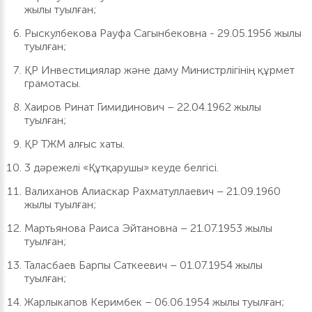
жылы туылған;
Рыскулбекова Рауфа Сагынбековна - 29.05.1956 жылы
туылған;
ҚР Инвестициялар және даму Министрлігінің құрмет
грамотасы.
Хаиров Ринат Гимидинович – 22.04.1962 жылы
туылған;
ҚР ТЖМ алғыс хаты.
3 дәрежелі «Құтқарушы» кеуде белгісі.
Валиханов Алиаскар Рахматуллаевич – 21.09.1960
жылы туылған;
Мартьянова Раиса Эйтановна – 21.07.1953 жылы
туылған;
Таласбаев Барпы Саткеевич – 01.07.1954 жылы
туылған;
Жарлыкапов Керимбек – 06.06.1954 жылы туылған;