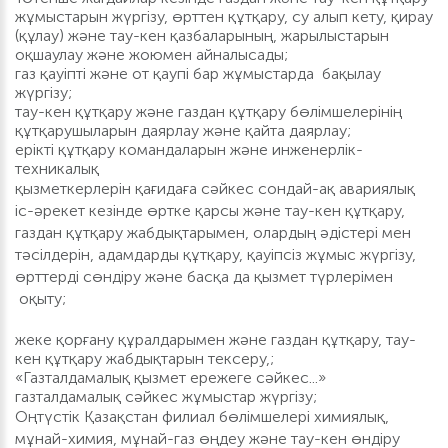
жұмыстарын жүргізу, өрттен құтқару, су алып кету, қирау
(құлау) және тау-кен қазбаларының, жарылыстарын
оқшаулау және жоюмен айналысады;
газ қауіпті және от қаупі бар жұмыстарда бақылау
жүргізу;
тау-кен құтқару және газдан құтқару бөлімшелерінің
құтқарушыларын даярлау және қайта даярлау;
ерікті құтқару командаларын және инженерлік-
техникалық
қызметкерлерін қағидаға сәйкес сондай-ақ авариялық
іс-әрекет кезінде өртке қарсы және тау-кен құтқару,
газдан құтқару жабдықтарымен, олардың әдістері мен
тәсілдерін, адамдарды құтқару, қауіпсіз жұмыс жүргізу,
өрттерді сөндіру және басқа да қызмет түрлерімен
оқыту;
жеке қорғану құралдарымен және газдан құтқару, тау-
кен құтқару жабдықтарын тексеру,;
«Газталдамалық қызмет ережеге сәйкес...»
газталдамалық сәйкес жұмыстар жүргізу;
Оңтүстік Қазақстан филиал бөлімшелері химиялық,
мұнай-химия, мұнай-газ өңдеу және тау-кен өндіру