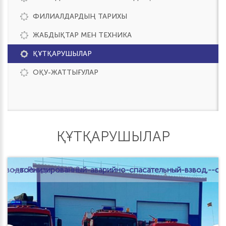
ФИЛИАЛДАРДЫҢ ТАРИХЫ
ЖАБДЫҚТАР МЕН ТЕХНИКА
ҚҰТҚАРУШЫЛАР
ОҚУ-ЖАТТЫҒУЛАР
ҚҰТҚАРУШЫЛАР
звод г. Риддер ВКО.2
--военизированный-аварийно-спасательный-взвод,--с