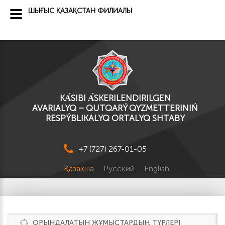
ШЫҒЫС ҚАЗАҚСТАН ФИЛИАЛЫ
KА́SІBI А́SKERILENDIRILGEN
AVARIALYQ – QUTQARÝ QYZMETTERINIŃ
RESPÝBLIKALYQ ORTALYQ SHTABY
+7 (727) 267-01-05
Қазақша
Русский
English
ОРЫНДАЛАТЫН ЖҰМЫСТАРДЫҢ ТҮРЛЕРІ