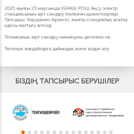
2021 жылғы 23 маусымда КӘАҚҚ РОШ Ақсу электр
станциясының өрт сөндіру бөлімінің қызметкерлері
Тапсырыс берушімен бірлесіп, жалпы станциялық апатқа
қарсы жаттығу өткізді.
Техникалық-өрт сөндіру минимумы дегеніміз не.
Төтенше жағдайларға дайындық және алдын алу
БІЗДІҢ ТАПСЫРЫС БЕРУШІЛЕР