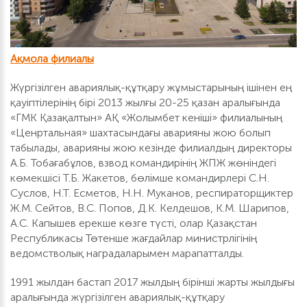
Ақмола филиалы
Жүргізілген авариялық-құтқару жұмыстарының ішінен ең
қауіптілерінің бірі 2013 жылғы 20-25 қазан аралығында
«ГМК Қазақалтын» АҚ «Жолымбет кеніші» филиалының
«Ценртальная» шахтасындағы аварияны жою болып
табылады, аварияны жою кезінде филиалдың директоры
А.Б. Тобағабұлов, взвод командирінің ЖПЖ жөніндегі
көмекшісі Т.Б. Жакетов, бөлімше командирлері С.Н.
Суслов, Н.Т. Есметов, Н.Н. Муканов, респираторщиктер
Ж.М. Сейтов, В.С. Попов, Д.К. Келдешов, К.М. Шарипов,
А.С. Капышев ерекше көзге түсті, олар Қазақстан
Республикасы Төтенше жағдайлар министрлігінің
ведомстволық наградаларымен марапатталды.
1991 жылдан бастап 2017 жылдың бірінші жарты жылдығы
аралығында жүргізілген авариялық-құтқару