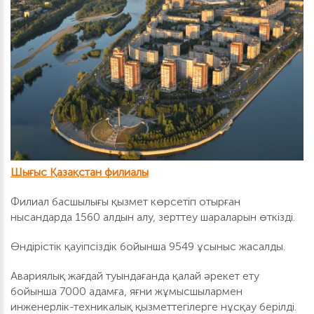
Шығыс Қазақстан филиалы
Филиал басшылығы қызмет көрсетіп отырған
нысандарда 1560 алдын алу, зерттеу шараларын өткізді.
Өндірістік қауіпсіздік бойынша 9549 ұсыныс жасалды.
Авариялық жағдай туындағанда қалай әрекет ету
бойынша 7000 адамға, яғни жұмысшылармен
инженерлік-техникалық қызметтегілерге нұсқау берілді.