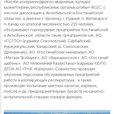
«Кәсіби әскерилендірілген авариялық-құтқару
қызметтерінің республикалық орталық штабы» ЖШС, с
местом дислокации в Актюбинской и Костанайской
областях, а именно: г. Хромтау, г. Рудный, п. Житикара и
п. Качар со штатной численностью 215 человек,
обслуживают горнорудные предприятия Костанайской
и Актюбинской области такие предприятия как: АО
«ССГПО» (рудники Соколовский, Сарбайский,
Куржункульский, Качарский; ш. Соколовская,
Дренажная,); АО «Костанайские минералы», АО
«Металл Трэйдинг», АО «Варваринское», АО «Костанай
щебень», АО «Алюминий Казахстана» (карьеры КБРУ),
ДГОК АО «ТНК «Казхром». Совместно проводят
обучение персонала обслуживаемых предприятий
работе в изолирующих респираторах, а также
производят испытание шахтных канатов, веревок,
поясов и др. предохранительных средств на канатно-
испытательной станции отрядов филиала.