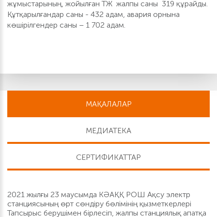
жұмыстарының, жойылған ТЖ жалпы саны 319 құрайды.
Құтқарылғандар саны - 432 адам, авария орнына
көшірілгендер саны – 1 702 адам.
МАҚАЛАЛАР
МЕДИАТЕКА
СЕРТИФИКАТТАР
2021 жылғы 23 маусымда КӘАҚҚ РОШ Ақсу электр
станциясының өрт сөндіру бөлімінің қызметкерлері
Тапсырыс берушімен бірлесіп, жалпы станциялық апатқа