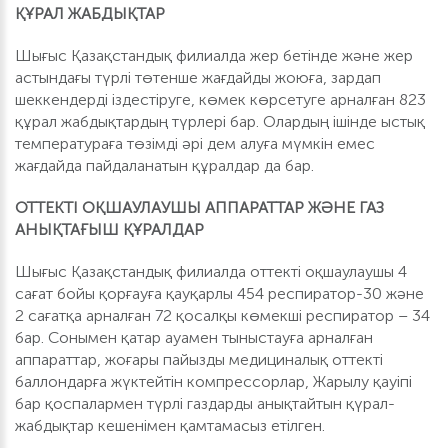
ҚҰРАЛ ЖАБДЫҚТАР
Шығыс Қазақстандық филиалда жер бетінде және жер
астындағы түрлі төтенше жағдайды жоюға, зардап
шеккендерді іздестіруге, көмек көрсетуге арналған 823
құрал жабдықтардың түрлері бар. Олардың ішінде ыстық
температураға төзімді әрі дем алуға мүмкін емес
жағдайда пайдаланатын құралдар да бар.
ОТТЕКТІ ОҚШАУЛАУШЫ АППАРАТТАР ЖӘНЕ ГАЗ
АНЫҚТАҒЫШ ҚҰРАЛДАР
Шығыс Қазақстандық филиалда оттекті оқшаулаушы 4
сағат бойы қорғауға қауқарлы 454 респиратор-30 және
2 сағатқа арналған 72 қосалқы көмекші респиратор – 34
бар. Сонымен қатар ауамен тыныстауға арналған
аппараттар, жоғары пайызды медициналық оттекті
баллондарға жүктейтін компрессорлар, Жарылу қауіпі
бар қоспалармен түрлі газдарды анықтайтын қүрал-
жабдықтар кешенімен қамтамасыз етілген.