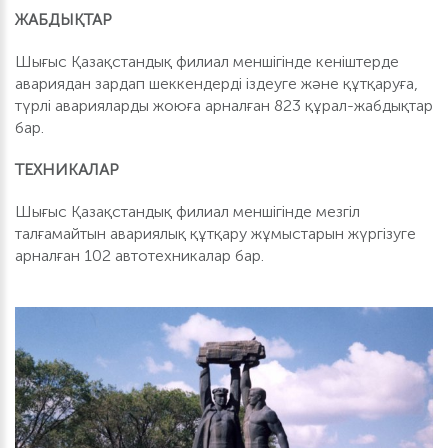
ЖАБДЫҚТАР
Шығыс Қазақстандық филиал меншігінде кеніштерде
авариядан зардап шеккендерді іздеуге және құтқаруға,
түрлі аварияларды жоюға арналған 823 құрал-жабдықтар
бар.
ТЕХНИКАЛАР
Шығыс Қазақстандық филиал меншігінде мезгіл
талғамайтын авариялық құтқару жұмыстарын жүргізуге
арналған 102 автотехникалар бар.