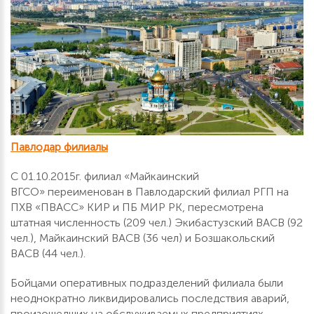
Павлодар филиалы
С 01.10.2015г. филиал «Майкаинский
ВГСО» переименован в Павлодарский филиал РГП на
ПХВ «ПВАСС» КИР и ПБ МИР РК, пересмотрена
штатная численность (209 чел.) Экибастузский ВАСВ (92
чел.), Майкаинский ВАСВ (36 чел) и Бозшакольский
ВАСВ (44 чел.).
Бойцами оперативных подразделений филиала были
неоднократно ликвидировались последствия аварий,
произошедших на обслуживаемых предприятиях.