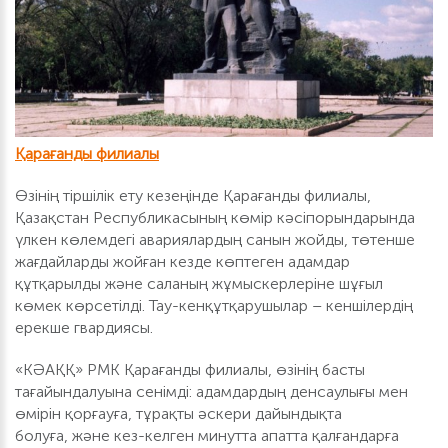
Қарағанды филиалы
Өзінің тіршілік ету кезеңінде Қарағанды филиалы,
Қазақстан Республикасының көмір кәсіпорындарында
үлкен көлемдегі авариялардың санын жойды, төтенше
жағдайларды жойған кезде көптеген адамдар
құтқарылды және саланың жұмыскерлеріне шұғыл
көмек көрсетілді. Тау-кенқұтқарушылар – кеншілердің
ерекше гвардиясы.
«КӘАҚҚ» РМК Қарағанды филиалы, өзінің басты
тағайындалуына сенімді: адамдардың денсаулығы мен
өмірін қорғауға, тұрақты әскери дайындықта
болуға, және кез-келген минутта апатта қалғандарға