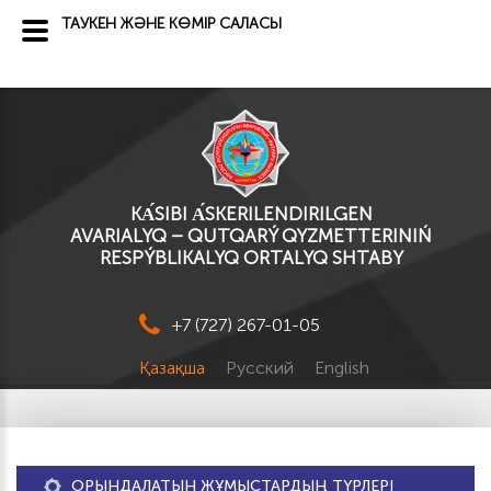
ТАУКЕН ЖӘНЕ КӨМІР САЛАСЫ
KА́SІBI А́SKERILENDIRILGEN
AVARIALYQ – QUTQARÝ QYZMETTERINIŃ
RESPÝBLIKALYQ ORTALYQ SHTABY
+7 (727) 267-01-05
Қазақша
Русский
English
ОРЫНДАЛАТЫН ЖҰМЫСТАРДЫҢ ТҮРЛЕРІ