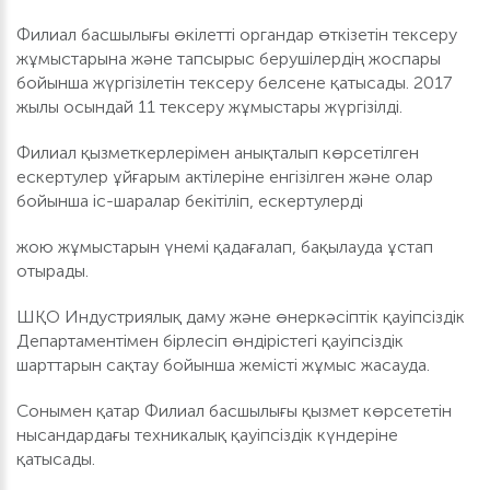
Филиал басшылығы өкілетті органдар өткізетін тексеру
жұмыстарына және тапсырыс берушілердің жоспары
бойынша жүргізілетін тексеру белсене қатысады. 2017
жылы осындай 11 тексеру жұмыстары жүргізілді.
Филиал қызметкерлерімен анықталып көрсетілген
ескертулер ұйғарым актілеріне енгізілген және олар
бойынша іс-шаралар бекітіліп, ескертулерді
жою жұмыстарын үнемі қадағалап, бақылауда ұстап
отырады.
ШҚО Индустриялық даму және өнеркәсіптік қауіпсіздік
Департаментімен бірлесіп өндірістегі қауіпсіздік
шарттарын сақтау бойынша жемісті жұмыс жасауда.
Сонымен қатар Филиал басшылығы қызмет көрсететін
нысандардағы техникалық қауіпсіздік күндеріне
қатысады.