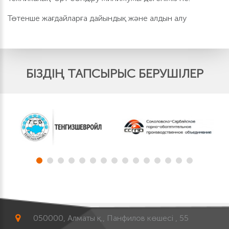
Төтенше жағдайларға дайындық және алдын алу
БІЗДІҢ ТАПСЫРЫС БЕРУШІЛЕР
050000, Алматы қ., Панфилов көшесі , 55