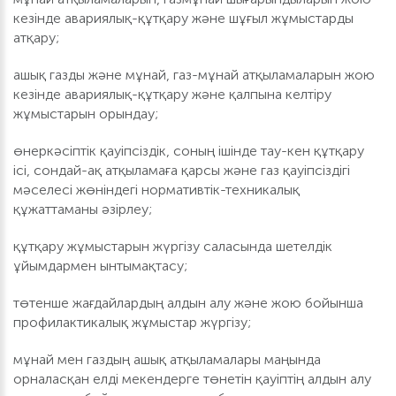
кезінде авариялық-құтқару және шұғыл жұмыстарды
атқару;
ашық газды және мұнай, газ-мұнай атқыламаларын жою
кезінде авариялық-құтқару және қалпына келтіру
жұмыстарын орындау;
өнеркәсіптік қауіпсіздік, соның ішінде тау-кен құтқару
ісі, сондай-ақ атқыламаға қарсы және газ қауіпсіздігі
мәселесі жөніндегі нормативтік-техникалық
құжаттаманы әзірлеу;
құтқару жұмыстарын жүргізу саласында шетелдік
ұйымдармен ынтымақтасу;
төтенше жағдайлардың алдын алу және жою бойынша
профилактикалық жұмыстар жүргізу;
мұнай мен газдың ашық атқыламалары маңында
орналасқан елді мекендерге төнетін қауіптің алдын алу