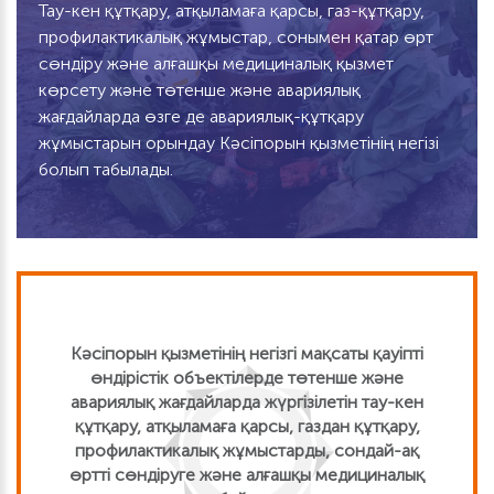
Тау-кен құтқару, атқыламаға қарсы, газ-құтқару,
профилактикалық жұмыстар, сонымен қатар өрт
сөндіру және алғашқы медициналық қызмет
көрсету және төтенше және авариялық
жағдайларда өзге де авариялық-құтқару
жұмыстарын орындау Кәсіпорын қызметінің негізі
болып табылады.
Кәсіпорын қызметінің негізгі мақсаты қауіпті
өндірістік объектілерде төтенше және
авариялық жағдайларда жүргізілетін тау-кен
құтқару, атқыламаға қарсы, газдан құтқару,
профилактикалық жұмыстарды, сондай-ақ
өртті сөндіруге және алғашқы медициналық