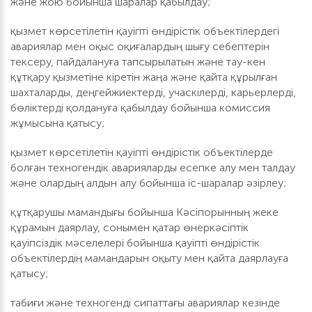
және жою бойынша шаралар қабылдау;
қызмет көрсетілетін қауіпті өндірістік объектілердегі
авариялар мен оқыс оқиғалардың шығу себептерін
тексеру, пайдалануға тапсырылатын және тау-кен
құтқару қызметіне кіретін жаңа және қайта құрылған
шахталарды, деңгейжиектерді, учаскілерді, карьерлерді,
бөліктерді қолдануға қабылдау бойынша комиссия
жұмысына қатысу;
қызмет көрсетілетін қауіпті өндірістік объектілерде
болған техногендік аварияларды есепке алу мен талдау
және олардың алдын алу бойынша іс-шаралар әзірлеу;
құтқарушы мамандығы бойынша Кәсіпорынның жеке
құрамын даярлау, сонымен қатар өнеркәсіптік
қауіпсіздік мәселелері бойынша қауіпті өндірістік
объектілердің мамандарын оқыту мен қайта даярлауға
қатысу;
табиғи және техногенді сипаттағы авариялар кезінде