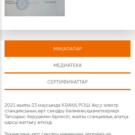
МАҚАЛАЛАР
МЕДИАТЕКА
СЕРТИФИКАТТАР
2021 жылғы 23 маусымда КӘАҚҚ РОШ Ақсу электр
станциясының өрт сөндіру бөлімінің қызметкерлері
Тапсырыс берушімен бірлесіп, жалпы станциялық апатқа
қарсы жаттығу өткізді.
Техникалық-өрт сөндіру минимумы дегеніміз не.