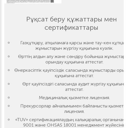
Рұқсат беру құжаттары мен
сертификаттары
Газқұтқару, атқыламаға қарсы және тау-кен құтқар
жұмыстарын жүргізу құқығына куәлік.
Өрттің алдын алу және сөндіру бойынша жұмыстар
орындау құқығына аттестат.
Өнеркәсіптік қауіпсіздік саласында жұмыстарды орын
құқығына аттестат.
Өрт қауіпсіздігі саласында аудит жүргізу құқығына
аттестат.
Медициналық қызметке лицензия.
Прекурсорлар айналымымен байланысты қызметк
лицензия.
«TUV» сертификациялаудың халықаралық органынан 
9001 және OHSAS 18001 менеджмент жүйесінің