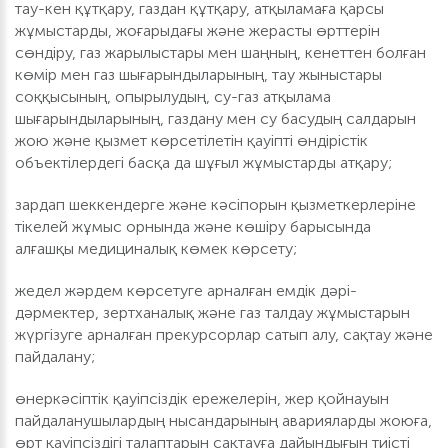
тау-кен құтқару, газдан құтқару, атқыламаға қарсы
жұмыстарды, жоғарыдағы және жерасты өрттерін
сөндіру, газ жарылыстары мен шаңның, кенеттен болған
көмір мен газ шығарындыларының, тау жыныстары
соққысының, опырылудың, су-газ атқылама
шығарындыларының, газдану мен су басудың салдарын
жою және қызмет көрсетілетін қауіпті өндірістік
объектілердегі басқа да шұғыл жұмыстарды атқару;
зардап шеккендерге және кәсіпорын қызметкерлеріне
тікелей жұмыс орнында және көшіру барысында
алғашқы медициналық көмек көрсету;
жедел жәрдем көрсетуге арналған емдік дәрі-
дәрмектер, зертханалық және газ талдау жұмыстарын
жүргізуге арналған прекурсорлар сатып алу, сақтау және
пайдалану;
өнеркәсіптік қауіпсіздік ережелерін, жер қойнауын
пайдаланушылардың нысандарының аварияларды жоюға,
өрт қауіпсіздігі талаптарын сақтауға дайындығын тиісті