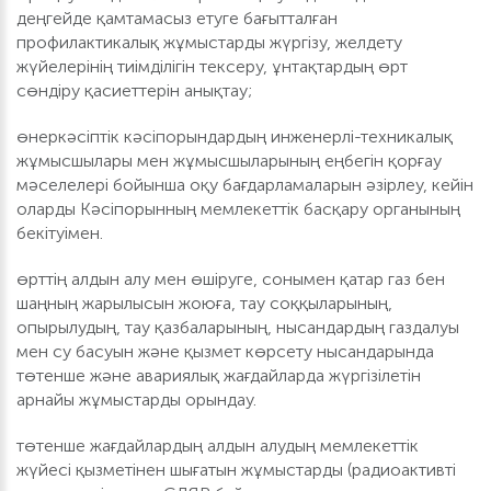
деңгейде қамтамасыз етуге бағытталған
профилактикалық жұмыстарды жүргізу, желдету
жүйелерінің тиімділігін тексеру, ұнтақтардың өрт
сөндіру қасиеттерін анықтау;
өнеркәсіптік кәсіпорындардың инженерлі-техникалық
жұмысшылары мен жұмысшыларының еңбегін қорғау
мәселелері бойынша оқу бағдарламаларын әзірлеу, кейін
оларды Кәсіпорынның мемлекеттік басқару органының
бекітуімен.
өрттің алдын алу мен өшіруге, сонымен қатар газ бен
шаңның жарылысын жоюға, тау соққыларының,
опырылудың, тау қазбаларының, нысандардың газдалуы
мен су басуын және қызмет көрсету нысандарында
төтенше және авариялық жағдайларда жүргізілетін
арнайы жұмыстарды орындау.
төтенше жағдайлардың алдын алудың мемлекеттік
жүйесі қызметінен шығатын жұмыстарды (радиоактивті