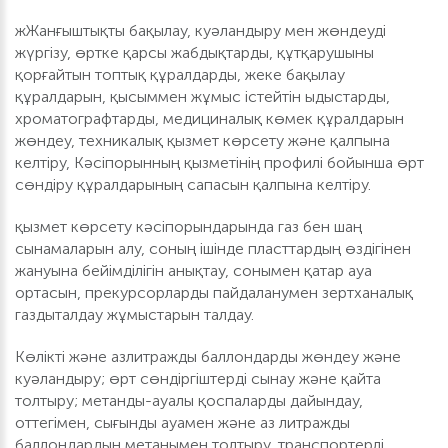
жЖанғыштықты бақылау, куәландыру мен жөндеуді
жүргізу, өртке қарсы жабдықтарды, құтқарушыны
қорғайтын топтық құралдарды, жеке бақылау
құралдарын, қысыммен жұмыс істейтін ыдыстарды,
хроматографтарды, медициналық көмек құралдарын
жөндеу, техникалық қызмет көрсету және қалпына
келтіру, Кәсіпорынның қызметінің профилі бойынша өрт
сөндіру құралдарының сапасын қалпына келтіру.
қызмет көрсету кәсіпорындарында газ бен шаң
сынамаларын алу, соның ішінде пласттардың өздігінен
жануына бейімділігін анықтау, сонымен қатар ауа
ортасын, прекурсорларды пайдаланумен зертханалық
газдыталдау жұмыстарын талдау.
Көлікті және азлитражды баллондарды жөндеу және
куәландыру; өрт сөндіргіштерді сынау және қайта
толтыру; метанды-ауалы қоспаларды дайындау,
оттегімен, сығынды ауамен және аз литражды
баллондардың метанымен толтыру, транспортерлі