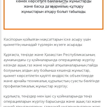
көмек көрсетуге байланысты жұмыстарды
және басқа да авариялық-құтқару
жұмыстарын атқару болып табылады.
Кәсіпорын қойылған мақсаттарын іске асыру үшін
қызметтің мынадай түрлерін жүзеге асырады:
Құрғақта, теңізде және Қазақстан Республикасының
аумағындағы су қоймаларында операциялар жүргізу
кеізнде ашық газ және мұнай атқыламаларының пайда
болуының алдын алу бойынша кешенді жұмыстар,
қызмет көрсетілетін қауіпті өндірістік объектілерде
және арнайы техникалық құрылыстың суасты бөлігінде
профилактикалық жұмыстар жүргізу;
құрлықта, теңіздер мен ішкі су қоймаларында теңіз
операцияларын жүргізу барысында және ашық газ және
мұнай атқыламаларын, газмұнай шығарындыларын жою