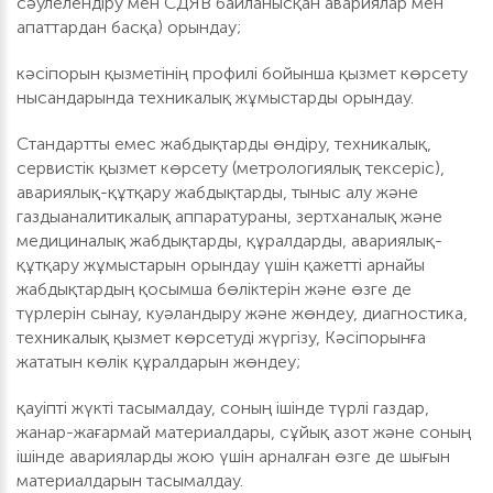
сәулелендіру мен СДЯВ байланысқан авариялар мен
апаттардан басқа) орындау;
кәсіпорын қызметінің профилі бойынша қызмет көрсету
нысандарында техникалық жұмыстарды орындау.
Стандартты емес жабдықтарды өндіру, техникалық,
сервистік қызмет көрсету (метрологиялық тексеріс),
авариялық-құтқару жабдықтарды, тыныс алу және
газдыаналитикалық аппаратураны, зертханалық және
медициналық жабдықтарды, құралдарды, авариялық-
құтқару жұмыстарын орындау үшін қажетті арнайы
жабдықтардың қосымша бөліктерін және өзге де
түрлерін сынау, куәландыру және жөндеу, диагностика,
техникалық қызмет көрсетуді жүргізу, Кәсіпорынға
жататын көлік құралдарын жөндеу;
қауіпті жүкті тасымалдау, соның ішінде түрлі газдар,
жанар-жағармай материалдары, сұйық азот және соның
ішінде аварияларды жою үшін арналған өзге де шығын
материалдарын тасымалдау.