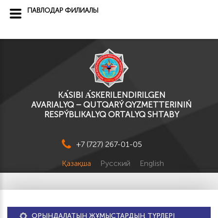
ПАВЛОДАР ФИЛИАЛЫ
KА́SІBI А́SKERILENDIRILGEN
AVARIALYQ – QUTQARÝ QYZMETTERINIŃ
RESPÝBLIKALYQ ORTALYQ SHTABY
+7 (727) 267-01-05
Қазақша
Русский
English
ОРЫНДАЛАТЫН ЖҰМЫСТАРДЫҢ ТҮРЛЕРІ