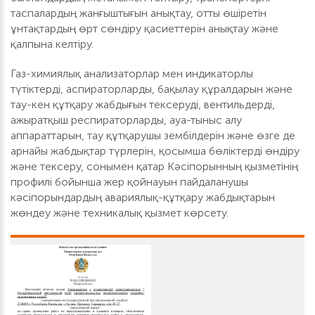
таспалардың жанғыштығын анықтау, отты өшіретін
ұнтақтардың өрт сөндіру қасиеттерін анықтау және
қалпына келтіру.
Газ-химиялық анализаторлар мен индикаторлы
түтіктерді, аспираторларды, бақылау құралдарын және
тау-кен құтқару жабдығын тексеруді, вентильдерді,
ажыратқыш респираторларды, ауа-тыныс алу
аппараттарын, тау құтқарушы зембілдерін және өзге де
арнайы жабдықтар түрлерін, қосымша бөліктерді өндіру
және тексеру, сонымен қатар Кәсіпорынның қызметінің
профилі бойынша жер қойнауын пайдаланушы
кәсіпорындардың авариялық-құтқару жабдықтарын
жөндеу және техникалық қызмет көрсету.