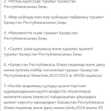
2. «Ұлттық қауіпсіздік туралы» Қазақстан
Республикасының Заңы;
3. «Жер қойнауы мен жер қойнауын пайдалану туралы»
Қазақстан Республикасының Заңы;
4. «Мемлекеттік мүлік туралы» Қазақстан
Республикасының Заңы;
5. «Сәулет, қала құрылысы және құрылыс қызметі
туралы» Қазақстан Республикасының Заңы;
6. «Қазақстан Республикасы Инвестициялар және даму
министрлігінің кейбір мәселелері туралы» Қазақстан
Республикасы Үкіметінің 16.07.2015 ж. №536-қаулысы;
7. «Кәсіби авариялық-құтқару қызметтері мен
құралымдарының қауіпті өндірістік объектілерді
иеленетін және (немесе) пайдаланатын ұйымдарға
қызмет көрсету қағидалары» (Қазақстан Республикасы
Инвестициялар және даму министрінің 2014 жылғы 30