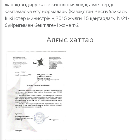
жарақтандыру және кинологиялық қызметтерді
қамтамасыз ету нормалары (Қазақстан Республикасы
Ішкі істер министрінің 2015 жылғы 15 қаңтардағы №21-
бұйрығымен бекітілген) және т.б.
Алғыс хаттар