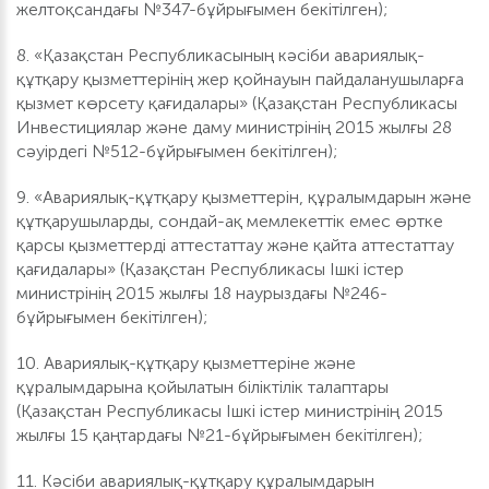
желтоқсандағы №347-бұйрығымен бекітілген);
8. «Қазақстан Республикасының кәсіби авариялық-
құтқару қызметтерінің жер қойнауын пайдаланушыларға
қызмет көрсету қағидалары» (Қазақстан Республикасы
Инвестициялар және даму министрінің 2015 жылғы 28
сәуірдегі №512-бұйрығымен бекітілген);
9. «Авариялық-құтқару қызметтерін, құралымдарын және
құтқарушыларды, сондай-ақ мемлекеттік емес өртке
қарсы қызметтерді аттестаттау және қайта аттестаттау
қағидалары» (Қазақстан Республикасы Ішкі істер
министрінің 2015 жылғы 18 наурыздағы №246-
бұйрығымен бекітілген);
10. Авариялық-құтқару қызметтеріне және
құралымдарына қойылатын біліктілік талаптары
(Қазақстан Республикасы Ішкі істер министрінің 2015
жылғы 15 қаңтардағы №21-бұйрығымен бекітілген);
11. Кәсіби авариялық-құтқару құралымдарын