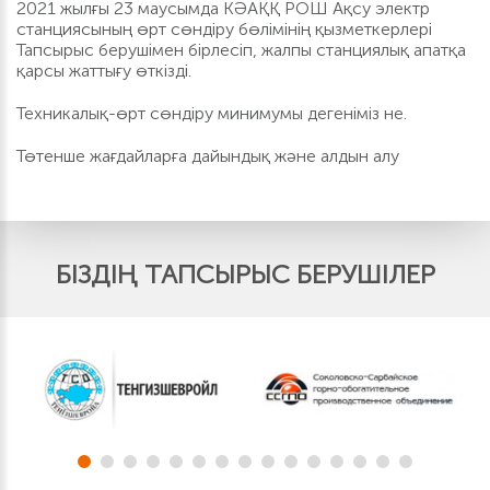
2021 жылғы 23 маусымда КӘАҚҚ РОШ Ақсу электр
станциясының өрт сөндіру бөлімінің қызметкерлері
Тапсырыс берушімен бірлесіп, жалпы станциялық апатқа
қарсы жаттығу өткізді.
Техникалық-өрт сөндіру минимумы дегеніміз не.
Төтенше жағдайларға дайындық және алдын алу
БІЗДІҢ ТАПСЫРЫС БЕРУШІЛЕР