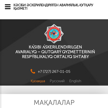
КӘСІБИ ӘСКЕРИЛЕНДІРІЛГЕН АВАРИЯЛЫҚ-ҚҰТҚАРУ
ҚЫЗМЕТІ
KА́SІBI А́SKERILENDIRILGEN
AVARIALYQ – QUTQARÝ QYZMETTERINIŃ
RESPÝBLIKALYQ ORTALYQ SHTABY
+7 (727) 267-01-05
Қазақша
Русский
English
МАҚАЛАЛАР