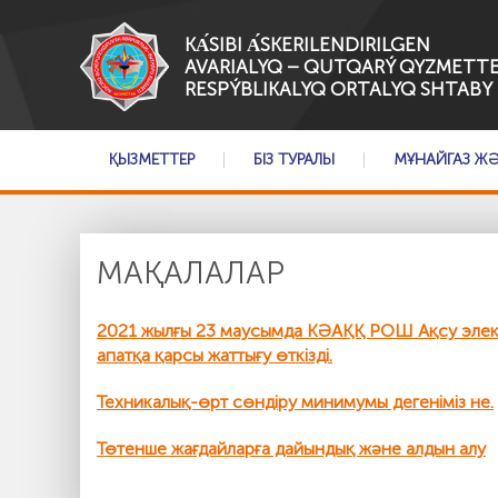
KА́SІBI А́SKERILENDIRILGEN
AVARIALYQ – QUTQARÝ QYZMETTE
RESPÝBLIKALYQ ORTALYQ SHTABY
ҚЫЗМЕТТЕР
БІЗ ТУРАЛЫ
МҰНАЙГАЗ Ж
МАҚАЛАЛАР
2021 жылғы 23 маусымда КӘАҚҚ РОШ Ақсу электр
апатқа қарсы жаттығу өткізді.
Техникалық-өрт сөндіру минимумы дегеніміз не.
Төтенше жағдайларға дайындық және алдын алу