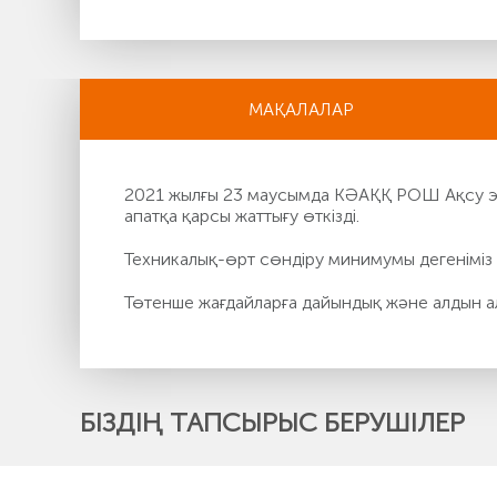
МАҚАЛАЛАР
2021 жылғы 23 маусымда КӘАҚҚ РОШ Ақсу эле
апатқа қарсы жаттығу өткізді.
Техникалық-өрт сөндіру минимумы дегеніміз 
Төтенше жағдайларға дайындық және алдын а
БІЗДІҢ ТАПСЫРЫС БЕРУШІЛЕР