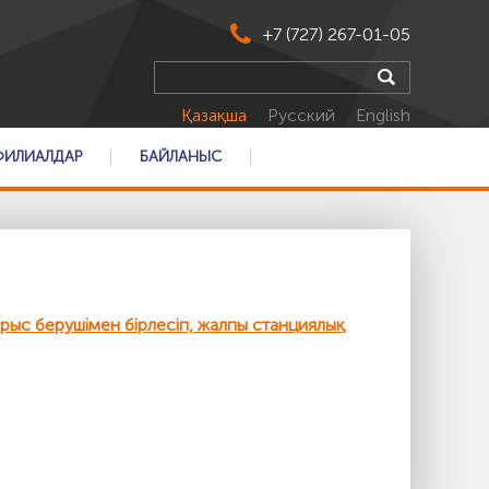
+7 (727) 267-01-05
Қазақша
Русский
English
ФИЛИАЛДАР
БАЙЛАНЫС
рыс берушімен бірлесіп, жалпы станциялық