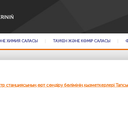
RINIŃ
ӘНЕ ХИМИЯ САЛАСЫ
ТАУКЕН ЖӘНЕ КӨМІР САЛАСЫ
 станциясының өрт сөндіру бөлімінің қызметкерлері Тапсы