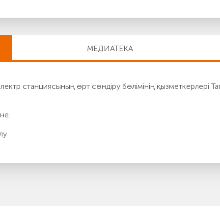
МЕДИАТЕКА
ктр станциясының өрт сөндіру бөлімінің қызметкерлері Та
не.
лу