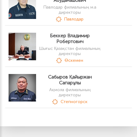
Абуданашович
Павлодар филиалының м.а
директоры
Павлодар
Беккер Владимир
Робертович
Шығыс Қазақстан филиалының
директоры
Өскемен
Сабыров Қайыржан
Сапарұлы
Ақмола филиалының
директоры
Степногорск