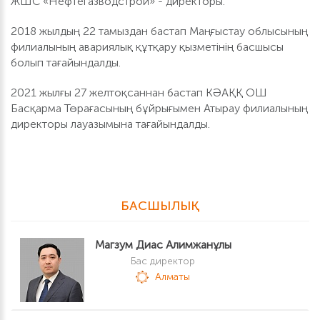
ЖШС «Нефтегазводстрой» - директоры.
2018 жылдың 22 тамыздан бастап Маңғыстау облысының
филиалының авариялық құтқару қызметінің басшысы
болып тағайындалды.
2021 жылғы 27 желтоқсаннан бастап КӘАҚҚ ОШ
Басқарма Төрағасының бұйрығымен Атырау филиалының
директоры лауазымына тағайындалды.
БАСШЫЛЫҚ
Магзум Диас Алимжанұлы
Бас директор
Алматы