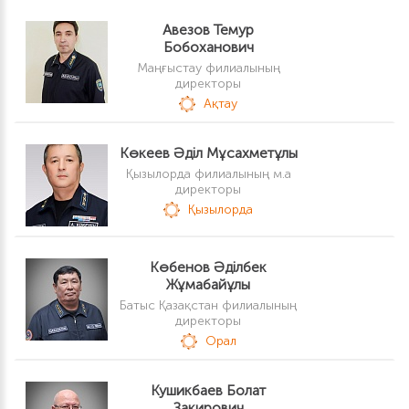
Авезов Темур
Бобоханович
Маңғыстау филиалының
директоры
Ақтау
Көкеев Әділ Мұсахметұлы
Қызылорда филиалының м.а
директоры
Қызылорда
Көбенов Әділбек
Жұмабайұлы
Батыс Қазақстан филиалының
директоры
Орал
Кушикбаев Болат
Закирович