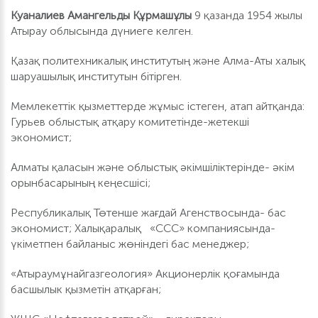
Куаналиев Амангельды Құрмашұлы
9 қазанда 1954 жылы
Атырау облысында дүниеге келген.
Қазақ политехникалық институтың және Алма-Аты халық
шаруашылық институтын бітірген.
Мемлекеттік қызметтерде жұмыс істеген, атап айтқанда:
Гурьев облыстық атқару комитетінде-жетекші
экономист;
Алматы қаласын және облыстық әкімшіліктерінде- әкім
орынбасарының кеңесшісі;
Республикалық Төтенше жағдай Агенствосында- бас
экономист; Халықаралық «ССС» компаниясында-
үкіметпен байланыс жөніндегі бас менеджер;
«Атыраумұнайгазгеология» Акционерлік қоғамында
басшылык қызметін атқарған;