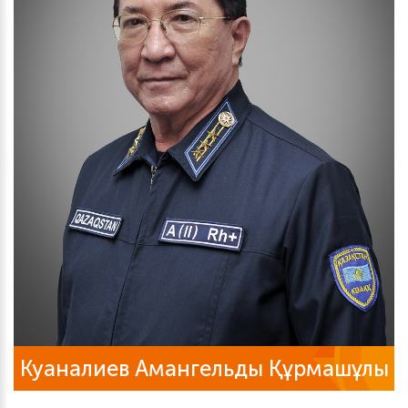
Куаналиев Амангельды Құрмашұлы