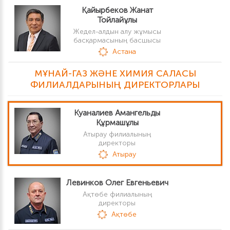
Қайырбеков Жанат
Тойлайұлы
Жедел-алдын алу жұмысы
басқармасының басшысы
Астана
МҰНАЙ-ГАЗ ЖӘНЕ ХИМИЯ САЛАСЫ
ФИЛИАЛДАРЫНЫҢ ДИРЕКТОРЛАРЫ
Куаналиев Амангельды
Құрмашұлы
Атырау филиалының
директоры
Атырау
Левинков Олег Евгеньевич
Ақтөбе филиалының
директоры
Ақтөбе