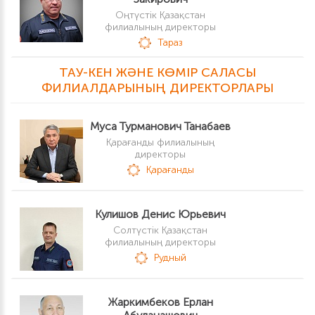
Оңтүстік Қазақстан
филиалының директоры
Тараз
ТАУ-КЕН ЖӘНЕ КӨМІР САЛАСЫ
ФИЛИАЛДАРЫНЫҢ ДИРЕКТОРЛАРЫ
Муса Турманович Танабаев
Қарағанды филиалының
директоры
Қарағанды
Кулишов Денис Юрьевич
Солтүстік Қазақстан
филиалының директоры
Рудный
Жаркимбеков Ерлан