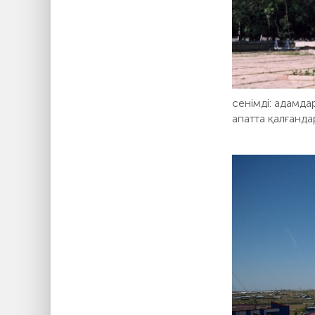
сенімді: адамда
апатта қалғанда