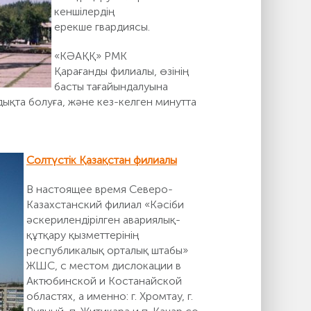
кеншілердің
ерекше гвардиясы.
«КӘАҚҚ» РМК
Қарағанды филиалы, өзінің
басты тағайындалуына
дықта болуға, және кез-келген минутта
Солтүстік Қазақстан филиалы
В настоящее время Северо-
Казахстанский филиал «Кәсіби
әскерилендірілген авариялық-
құтқару қызметтерінің
республикалық орталық штабы»
ЖШС, с местом дислокации в
Актюбинской и Костанайской
областях, а именно: г. Хромтау, г.