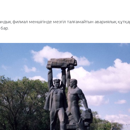
ндық филиал меншігінде мезгіл талғамайтын авариялық құтқа
бар.