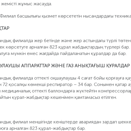
 жемісті жұмыс жасауда.
Филиал басшылығы қызмет көрсететін нысандардағы техникалы
ҚТАР
ндық филиалда жер бетінде және жер астындағы түрлі төтен
мек көрсетуге арналған 823 құрал жабдықтардың түрлері бар
 алуға мүмкін емес жағдайда пайдаланатын құралдар да бар.
АУЛАУШЫ АППАРАТТАР ЖӘНЕ ГАЗ АНЫҚТАҒЫШ ҚҰРАЛДАР
ндық филиалда оттекті оқшаулаушы 4 сағат бойы қорғауға қ
н 72 қосалқы көмекші респиратор – 34 бар. Сонымен қатар а
 медициналық оттекті баллондарға жүктейтін компрессорлар,
айтын қүрал-жабдықтар кешенімен қамтамасыз етілген.
дық филиал меншігінде кеніштерде авариядан зардап шеккенд
юға арналған 823 құрал-жабдықтар бар.