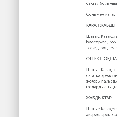
сақтау бойынша
Сонымен қатар 
ҚҰРАЛ ЖАБДЫ
Шығыс Қазақста
іздестіруге, кө
төзімді әрі дем
ОТТЕКТІ ОҚШ
Шығыс Қазақста
сағатқа арналға
жоғары пайызды
газдарды анықт
ЖАБДЫҚТАР
Шығыс Қазақстан
аварияларды жо