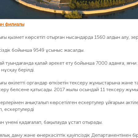
ан филиалы
ы қызмет көрсетіп отырған нысандарда 1560 алдын алу, зерт
псіздік бойынша 9549 ұсыныс жасалды.
ай туындағанда қалай әрекет ету бойынша 7000 адамға, яғ
 нұсқау берілді.
ғы өкілетті органдар өткізетін тексеру жұмыстарына және 
ксеру белсене қатысады. 2017 жылы осындай 11 тексеру жұмыс
рлерімен анықталып көрсетілген ескертулер ұйғарым актілер
п, ескертулерді
н үнемі қадағалап, бақылауда ұстап отырады.
қ даму және өнеркәсіптік қауіпсіздік Департаментімен бірле