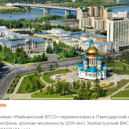
алы
 филиал «Майкаинский ВГСО» переименован в Павлодарский
отрена штатная численность (209 чел.) Экибастузский ВАСВ 