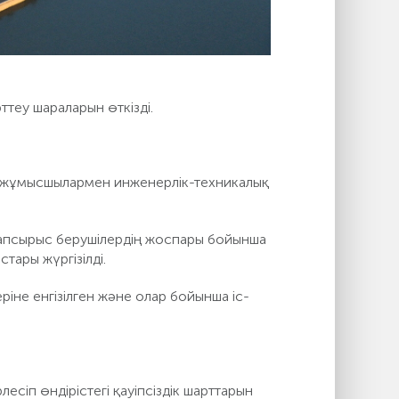
теу шараларын өткізді.
ни жұмысшылармен инженерлік-техникалық
тапсырыс берушілердің жоспары бойынша
тары жүргізілді.
іне енгізілген және олар бойынша іс-
сіп өндірістегі қауіпсіздік шарттарын