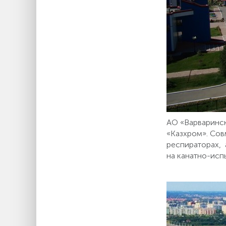
АО «Варваринск
«Казхром». Сов
респираторах, 
на канатно-исп