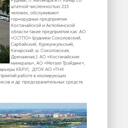
Рудный, п. Житикара и п. Качар со
штатной численностью 215
человек, обслуживают
горнорудные предприятия
Костанайской и Актюбинской
области такие предприятия как: АО
«ССГПО» (рудники Соколовский,
Сарбайский, Куржункульский,
Качарский; ш. Соколовская,
Дренажная,); АО «Костанайские
минералы», АО «Металл Трэйдинг»,
карьеры КБРУ), ДГОК АО «ТНК
приятий работе в изолирующих
оясов и др. предохранительных средств