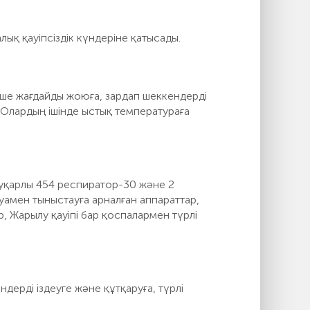
қ қауіпсіздік күндеріне қатысады.
ше жағдайды жоюға, зардап шеккендерді
. Олардың ішінде ыстық температураға
ауқарлы 454 респиратор-30 және 2
уамен тыныстауға арналған аппараттар,
 Жарылу қауіпі бар қоспалармен түрлі
ерді іздеуге және құтқаруға, түрлі