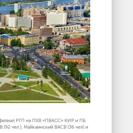
 филиал РГП на ПХВ «ПВАСС» КИР и ПБ
(92 чел.), Майкаинский ВАСВ (36 чел) и