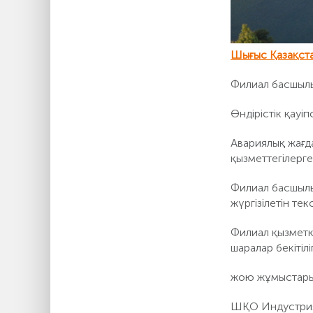
Шығыс Қазақст
Филиал басшылығ
Өндірістік қауі
Авариялық жағд
қызметтегілерге
Филиал басшылы
жүргізілетін те
Филиал қызметке
шаралар бекітілі
жою жұмыстары
ШҚО Индустриялы