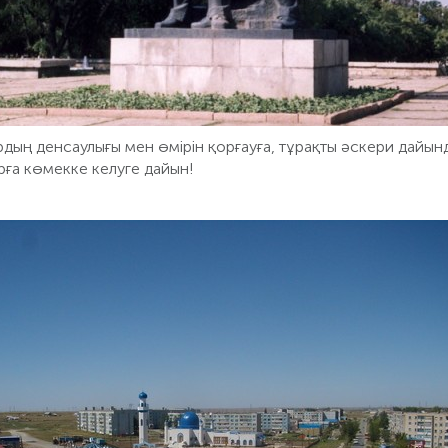
рдың денсаулығы мен өмірін қорғауға, тұрақты әскери дайын
рға көмекке келуге дайын!