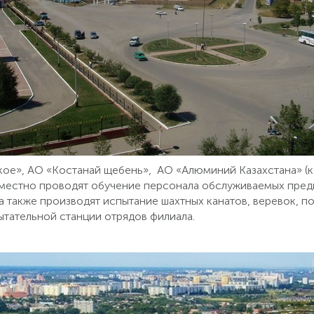
ое», АО «Костанай щебень», АО «Алюминий Казахстана» (
местно проводят обучение персонала обслуживаемых пред
а также производят испытание шахтных канатов, веревок, п
ытательной станции отрядов филиала.