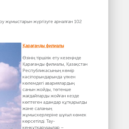
ру жұмыстарын жүргізуге арналған 102
Қарағанды филиалы
Өзінің тіршілік ету кезеңінде
Қарағанды филиалы, Қазақстан
Республикасының көмір
кәсіпорындарында үлкен
көлемдегі авариялардың
санын жойды, төтенше
жағдайларды жойған кезде
көптеген адамдар құтқарылды
және саланың
жұмыскерлеріне шұғыл көмек
көрсетілді. Тау-
кенқұтқарушылар –