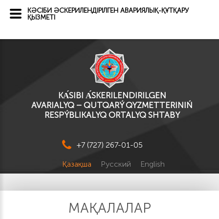
КӘСІБИ ӘСКЕРИЛЕНДІРІЛГЕН АВАРИЯЛЫҚ-ҚҰТҚАРУ
ҚЫЗМЕТІ
KА́SІBI А́SKERILENDIRILGEN
AVARIALYQ – QUTQARÝ QYZMETTERINIŃ
RESPÝBLIKALYQ ORTALYQ SHTABY
+7 (727) 267-01-05
Қазақша
Русский
English
МАҚАЛАЛАР