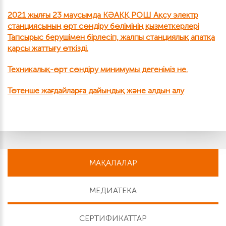
2021 жылғы 23 маусымда КӘАҚҚ РОШ Ақсу электр
станциясының өрт сөндіру бөлімінің қызметкерлері
Тапсырыс берушімен бірлесіп, жалпы станциялық апатқа
қарсы жаттығу өткізді.
Техникалық-өрт сөндіру минимумы дегеніміз не.
Төтенше жағдайларға дайындық және алдын алу
МАҚАЛАЛАР
МЕДИАТЕКА
СЕРТИФИКАТТАР