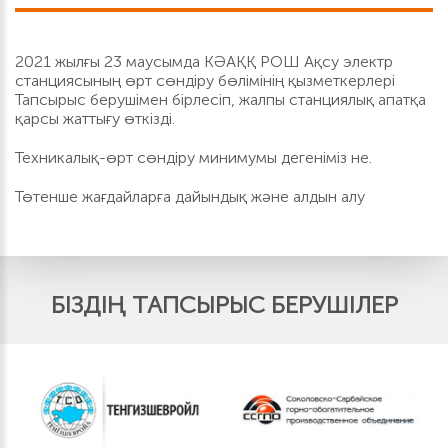
2021 жылғы 23 маусымда КӘАҚҚ РОШ Ақсу электр
станциясының өрт сөндіру бөлімінің қызметкерлері
Тапсырыс берушімен бірлесіп, жалпы станциялық апатқа
қарсы жаттығу өткізді.
Техникалық-өрт сөндіру минимумы дегеніміз не.
Төтенше жағдайларға дайындық және алдын алу
БІЗДІҢ ТАПСЫРЫС БЕРУШІЛЕР