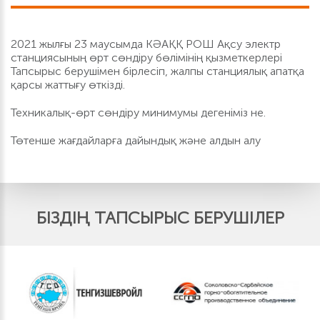
2021 жылғы 23 маусымда КӘАҚҚ РОШ Ақсу электр
станциясының өрт сөндіру бөлімінің қызметкерлері
Тапсырыс берушімен бірлесіп, жалпы станциялық апатқа
қарсы жаттығу өткізді.
Техникалық-өрт сөндіру минимумы дегеніміз не.
Төтенше жағдайларға дайындық және алдын алу
БІЗДІҢ ТАПСЫРЫС БЕРУШІЛЕР