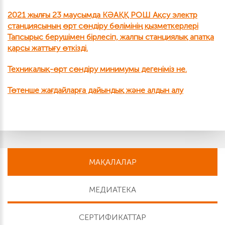
2021 жылғы 23 маусымда КӘАҚҚ РОШ Ақсу электр
станциясының өрт сөндіру бөлімінің қызметкерлері
Тапсырыс берушімен бірлесіп, жалпы станциялық апатқа
қарсы жаттығу өткізді.
Техникалық-өрт сөндіру минимумы дегеніміз не.
Төтенше жағдайларға дайындық және алдын алу
МАҚАЛАЛАР
МЕДИАТЕКА
СЕРТИФИКАТТАР