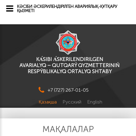
КӘСІБИ ӘСКЕРИЛЕНДІРІЛГЕН АВАРИЯЛЫҚ-ҚҰТҚАРУ
ҚЫЗМЕТІ
KА́SІBI А́SKERILENDIRILGEN
AVARIALYQ – QUTQARÝ QYZMETTERINIŃ
RESPÝBLIKALYQ ORTALYQ SHTABY
+7 (727) 267-01-05
Қазақша
Русский
English
МАҚАЛАЛАР